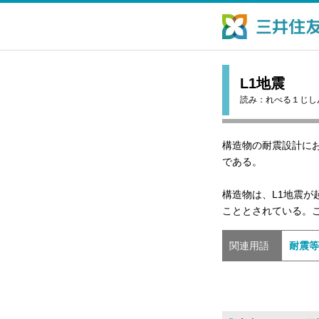
L1地震
読み：
れべる１じし
構造物の耐震設計に
である。
構造物は、L1地震
こととされている。
関連用語
耐震等