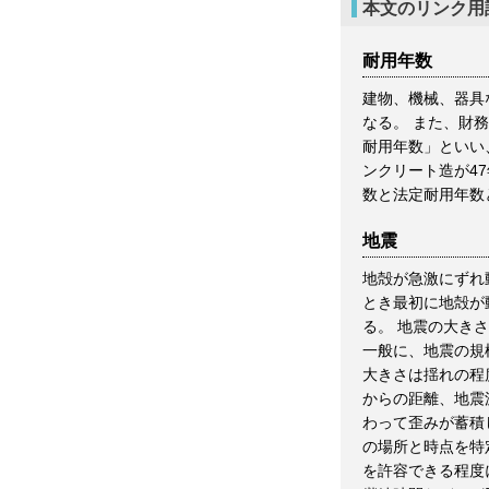
本文のリンク用
耐用年数
建物、機械、器具
なる。 また、財
耐用年数」といい
ンクリート造が4
数と法定耐用年数
地震
地殻が急激にずれ
とき最初に地殻が
る。 地震の大き
一般に、地震の規
大きさは揺れの程
からの距離、地震
わって歪みが蓄積
の場所と時点を特
を許容できる程度