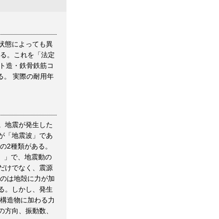
状態によっても異
いる。これを「法定
ト造・鉄骨鉄筋コ
る。 実際の耐用年
。地震が発生した
が「地震波」であ
の2種類がある。
）」で、地震動の
だけでなく、震源
いのは地殻に力が加
る。しかし、発生
て構造物に加わる力
の方向、振動数、