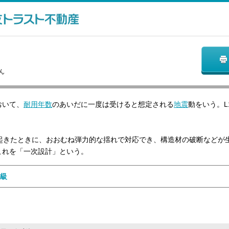
ん
おいて、
耐用年数
のあいだに一度は受けると想定される
地震
動をいう。L
が起きたときに、おおむね弾力的な揺れで対応でき、構造材の破断などが
これを「一次設計」という。
級