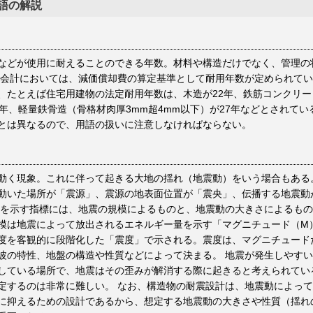
語の解説
などが使用に耐えることのできる年数。材料や構造だけでなく、管理の
務会計においては、減価償却費の算定基準として耐用年数が定められて
、たとえば住宅用建物の法定耐用年数は、木造が22年、鉄筋コンクリー
7年、軽量鉄骨造（骨格材肉厚3mm超4mm以下）が27年などとされてい
とは異なるので、用語の扱いに注意しなければならない。
動く現象。これに伴って起きる大地の揺れ（地震動）をいう場合もある
動いた場所が「震源」、震源の地表面位置が「震央」、伝播する地震動
さを示す指標には、地震の規模によるものと、地震動の大きさによるもの
模は地震によって放出されるエネルギー量を示す「マグニチュード（M
度を客観的に段階化した「震度」で示される。震度は、マグニチュード
波の特性、地盤の構造や性質などによって決まる。 地震が発生しやす
している場所で、地震はその歪みが解消する際に起きると考えられてい
定するのは非常に難しい。 なお、構造物の耐震設計は、地震動によっ
に抑えるための設計であるから、想定する地震動の大きさや性質（揺れ