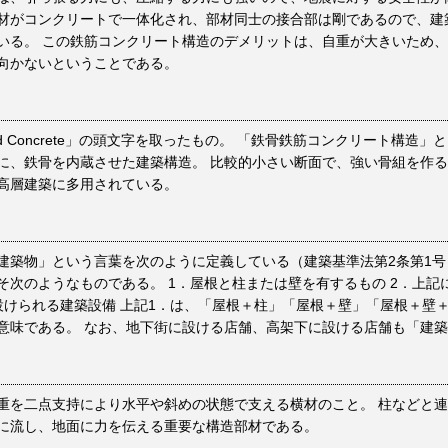
材がコンクリートで一体化され、部材同士の接合部は剛であるので、建
いる。 この鉄筋コンクリート構造のデメリットは、自重が大きいため
向かないということである。
nforced Concrete」の頭文字を取ったもの。 「鉄骨鉄筋コンクリート構
に、鉄骨を内蔵させた建築構造。 比較的小さい断面で、強い骨組を作
高層建築に多用されている。
建築物」という言葉を次のように定義している（建築基準法第2条第1号
そ次のようなものである。 1．屋根と柱または壁を有するもの 2．上記
設けられる建築設備 上記1．は、「屋根＋柱」「屋根＋壁」「屋根＋壁
意味である。 なお、地下街に設ける店舗、高架下に設ける店舗も「建
重を二点支持により水平や斜めの状態で支える横材のこと。 柱などと
に流し、地面に力を伝える重要な構造部材である。