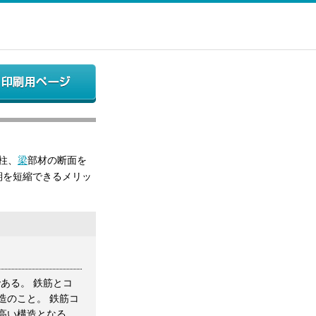
柱、
梁
部材の断面を
期を短縮できるメリッ
である。 鉄筋とコ
造のこと。 鉄筋コ
高い構造となる。