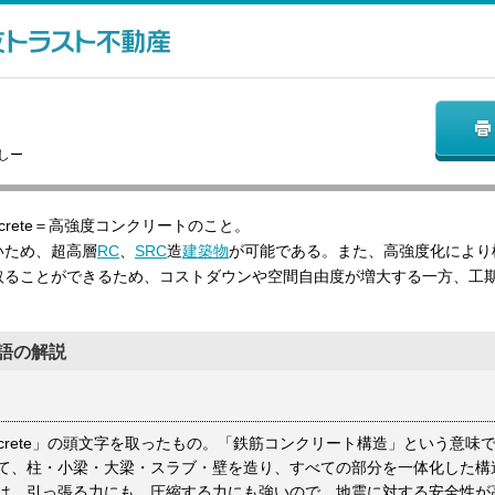
しー
d Concrete＝高強度コンクリートのこと。
いため、超高層
RC
、
SRC
造
建築物
が可能である。また、高強度化により
取ることができるため、コストダウンや空間自由度が増大する一方、工
語の解説
d Concrete」の頭文字を取ったもの。「鉄筋コンクリート構造」という意味
て、柱・小梁・大梁・スラブ・壁を造り、すべての部分を一体化した構
は、引っ張る力にも、圧縮する力にも強いので、地震に対する安全性が