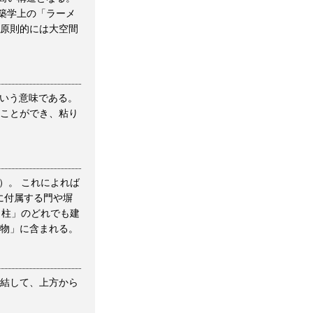
築学上の「ラーメ
、原則的には大空間
造」という意味である。
ることができ、粘り
）。 これによれば
に付属する門や塀
＋柱」のどれでも建
築物」に含まれる。
連結して、上方から