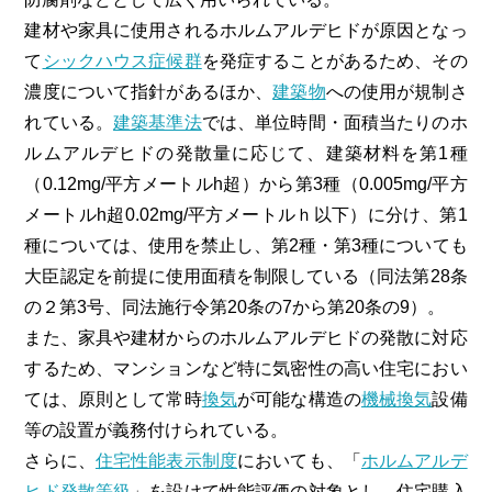
建材や家具に使用されるホルムアルデヒドが原因となっ
て
シックハウス症候群
を発症することがあるため、その
濃度について指針がある
ほか
、
建築物
への使用が規制さ
れている。
建築基準法
では、単位時間・面積当たりのホ
ルムアルデヒドの発散量に応じて、建築材料を第1種
（0.12mg/平方メートルh超）から第3種（0.005mg/平方
メートルh超0.02mg/平方メートルｈ以下）に分け、第1
種については、使用を禁止し、第2種・第3種についても
大臣認定を前提に使用面積を制限している（同法第28条
の２第3号、同法施行令第20条の7から第20条の9）。
また、家具や建材からのホルムアルデヒドの発散に対応
するため、
マンション
など特に気密性の高い住宅におい
ては、原則として常時
換気
が可能な構造の
機械換気
設備
等の設置が義務付けられている。
さらに、
住宅性能表示制度
においても、「
ホルムアルデ
ヒド発散等級
」を設けて性能評価の対象とし、住宅購入