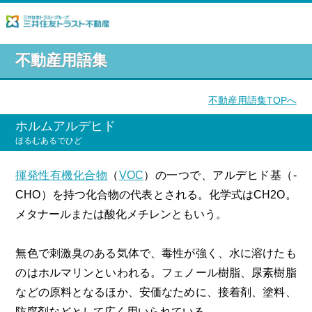
不動産用語集
不動産用語集TOPへ
ホルムアルデヒド
ほるむあるでひど
揮発性有機化合物
（
VOC
）の一つで、アルデヒド基（-
CHO）を持つ化合物の代表とされる。化学式はCH2O。
メタナールまたは酸化メチレンともいう。
無色で刺激臭のある気体で、毒性が強く、水に溶けたも
のはホルマリンといわれる。フェノール樹脂、尿素樹脂
などの原料となるほか、安価なために、接着剤、塗料、
防腐剤などとして広く用いられている。