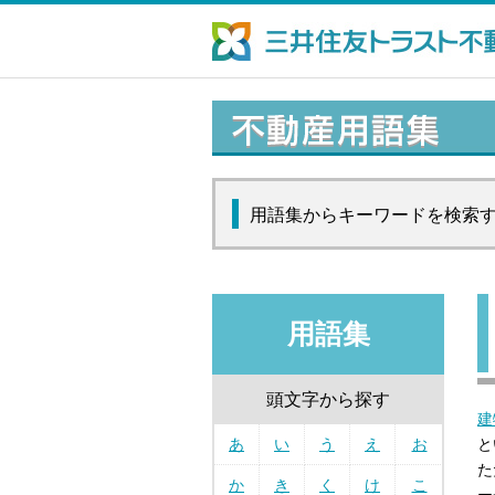
用語集からキーワードを検索
用語集
頭文字から探す
建
あ
い
う
え
お
と
た
か
き
く
け
こ