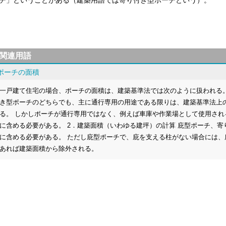
チ」ということがある（建築用語では寄り付き型ポーチという）。
関連用語
ポーチの面積
一戸建て住宅の場合、ポーチの面積は、建築基準法では次のように扱われる。
き型ポーチのどちらでも、主に通行専用の用途である限りは、建築基準法上
る。 しかしポーチが通行専用ではなく、例えば車庫や作業場として使用さ
に含める必要がある。 2．建築面積（いわゆる建坪）の計算 庇型ポーチ、
に含める必要がある。 ただし庇型ポーチで、庇を支える柱がない場合には、
あれば建築面積から除外される。