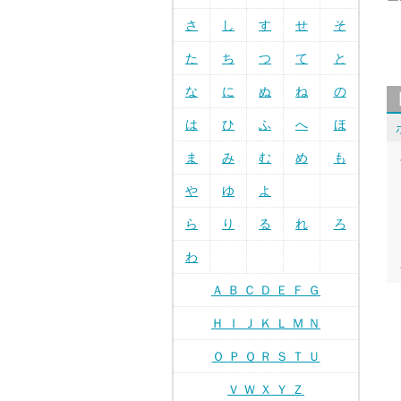
ー
さ
し
す
せ
そ
た
ち
つ
て
と
な
に
ぬ
ね
の
は
ひ
ふ
へ
ほ
ま
み
む
め
も
や
ゆ
よ
ら
り
る
れ
ろ
わ
Ａ Ｂ Ｃ Ｄ Ｅ Ｆ Ｇ
Ｈ Ｉ Ｊ Ｋ Ｌ Ｍ Ｎ
Ｏ Ｐ Ｑ Ｒ Ｓ Ｔ Ｕ
Ｖ Ｗ Ｘ Ｙ Ｚ