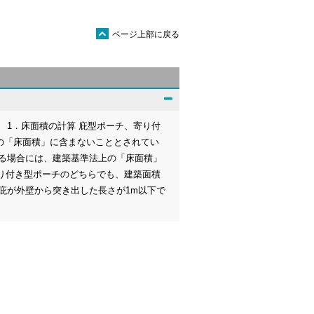
ü
ページ上部に戻る
 1．床面積の計算 庇型ポーチ、寄り付
の「床面積」に含まないこととされてい
れる場合には、建築基準法上の「床面積」
寄り付き型ポーチのどちらでも、建築面積
庇が外壁から突き出した長さが1m以下で