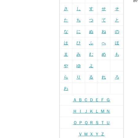
所
さ
し
す
せ
そ
た
ち
つ
て
と
な
に
ぬ
ね
の
は
ひ
ふ
へ
ほ
ま
み
む
め
も
や
ゆ
よ
ら
り
る
れ
ろ
わ
Ａ Ｂ Ｃ Ｄ Ｅ Ｆ Ｇ
Ｈ Ｉ Ｊ Ｋ Ｌ Ｍ Ｎ
Ｏ Ｐ Ｑ Ｒ Ｓ Ｔ Ｕ
Ｖ Ｗ Ｘ Ｙ Ｚ