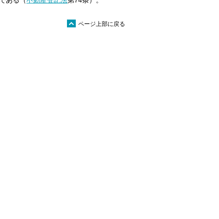
である（
不動産登記法
第74条）。
ü
ページ上部に戻る