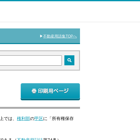
不動産用語集TOPへ
上では、
権利部
の
甲区
に「所有権保存