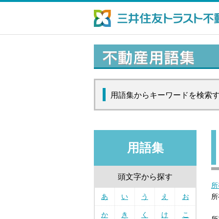
用語集からキーワードを検索
用語集
頭文字から探す
所
あ
い
う
え
お
所
か
き
く
け
こ