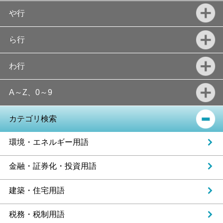
や行
ら行
わ行
A～Z、0～9
カテゴリ検索
環境・エネルギー用語
金融・証券化・投資用語
建築・住宅用語
税務・税制用語