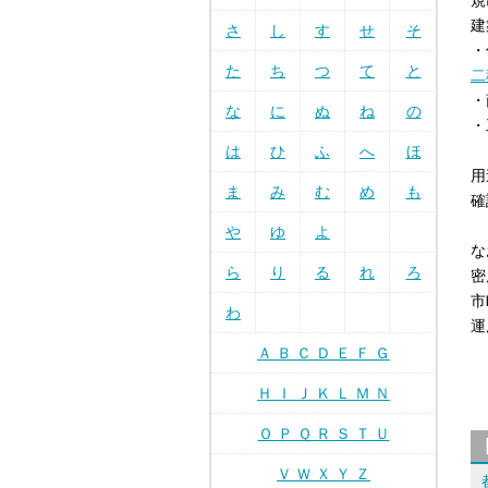
規
建
さ
し
す
せ
そ
・
た
ち
つ
て
と
二
・
な
に
ぬ
ね
の
・
は
ひ
ふ
へ
ほ
用
ま
み
む
め
も
確
や
ゆ
よ
な
ら
り
る
れ
ろ
密
市
わ
運
Ａ Ｂ Ｃ Ｄ Ｅ Ｆ Ｇ
Ｈ Ｉ Ｊ Ｋ Ｌ Ｍ Ｎ
Ｏ Ｐ Ｑ Ｒ Ｓ Ｔ Ｕ
Ｖ Ｗ Ｘ Ｙ Ｚ