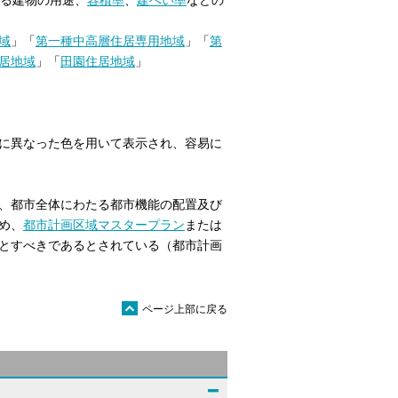
きる建物の用途、
容積率
、
建ぺい率
などの
域
」「
第一種中高層住居専用地域
」「
第
居地域
」「
田園住居地域
」
に異なった色を用いて表示され、容易に
、都市全体にわたる都市機能の配置及び
め、
都市計画区域
マスタープラン
または
とすべきであるとされている（都市計画
ü
ページ上部に戻る