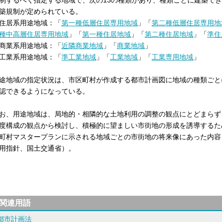
制するべく指定する地域で、次の13の種類があり、種類ごとに建築で
築規制が定められている。
住居系用途地域：「
第一種低層住居専用地域
」「
第二種低層住居専用地
種中高層住居専用地域
」「
第一種住居地域
」「
第二種住居地域
」「
準住
商業系用途地域：「
近隣商業地域
」「
商業地域
」
工業系用途地域：「
準工業地域
」「
工業地域
」「
工業専用地域
」
途地域の指定状況は、市区町村が作成する都市計画図に地域の種類ごと
認できるようになっている。
お、用途地域は、局地的・相隣的な土地利用の調整の観点にとどまらず
度構成の観点から検討し、積極的に望ましい市街地の形成を誘導するた
町村マスタープランに示される地域ごとの市街地の将来像にあった内容
用指針、国土交通省）。
関連用語
都市計画法