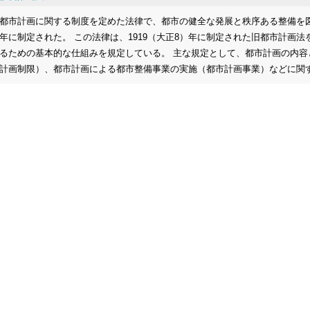
都市計画に関する制度を定めた法律で、都市の健全な発展と秩序ある整備を図る
年に制定された。 この法律は、1919（大正8）年に制定された旧都市計画
るための基本的な仕組みを規定している。 主な規定として、都市計画の内
計画制限）、都市計画による都市整備事業の実施（都市計画事業）などに関