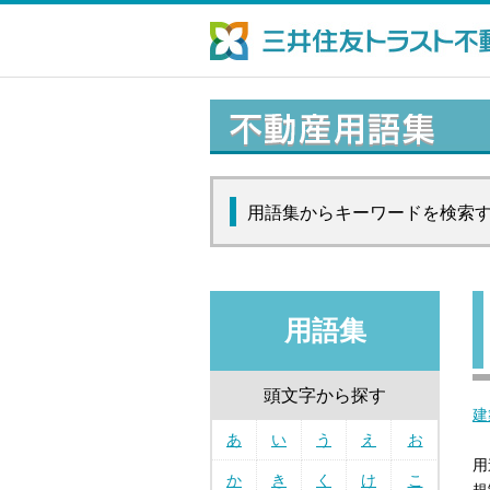
用語集からキーワードを検索
用語集
頭文字から探す
建
あ
い
う
え
お
用
か
き
く
け
こ