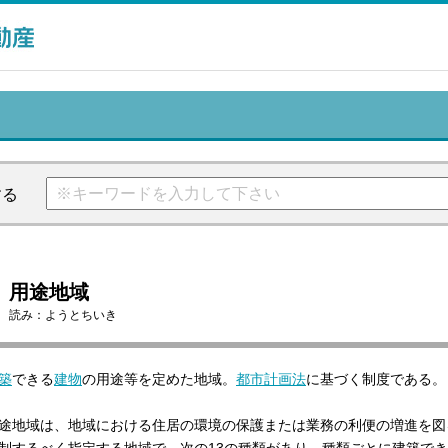
する
用途地域
読み：
ようとちいき
築
できる
建物
の用途等を定めた地域。
都市計画法
に基づく制度である。
途地域は、地域における住居の環境の保護または業務の利便の増進を図