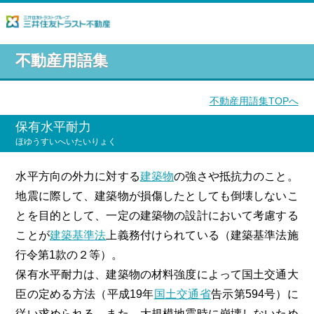
不動産用語集
不動産用語集TOPへ
保有水平耐力
ほゆうすいへいたいりょく
水平方向の外力に対する
建築物
の強さや抵抗力のこと。
地震に際して、建築物が損傷したとしても倒壊しないこ
とを目的として、一定の建築物の設計において考慮する
ことが
建築基準法
上義務付けられている（建築基準法施
行令第1款の２等）。
保有水平耐力は、建築物の材料強度によって国土交通大
臣の定める方法（平成19年
国土交通省
告示第594号）に
従い求められる。また、大規模地震時に崩壊しないため