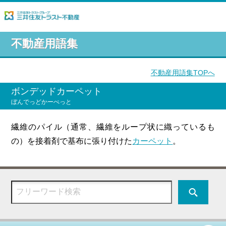
不動産用語集
不動産用語集TOPへ
ボンデッドカーペット
ぼんでっどかーぺっと
繊維のパイル（通常、繊維をループ状に織っているも
の）を接着剤で基布に張り付けた
カーペット
。