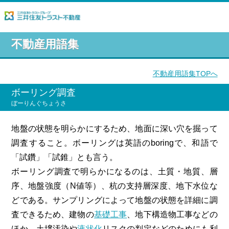
不動産用語集
不動産用語集TOPへ
ボーリング調査
ぼーりんぐちょうさ
地盤の状態を明らかにするため、地面に深い穴を掘って
調査すること。ボーリングは英語のboringで、和語で
「試鑽」「試錐」とも言う。
ボーリング調査で明らかになるのは、土質・地質、層
序、地盤強度（N値等）、杭の支持層深度、地下水位な
どである。サンプリングによって地盤の状態を詳細に調
査できるため、建物の
基礎工事
、地下構造物工事などの
ほか、土壌汚染や
液状化
リスクの判定などのためにも利