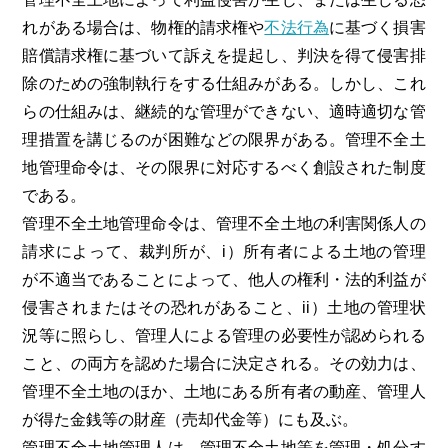
れがある場合は、物権的請求権や
不法行為
に基づく損害
賠償請求権に基づいて訴えを提起し、判決を得て侵害排
除のための強制執行をする仕組みがある。しかし、これ
らの仕組みは、継続的な管理ができない、適時適切な管
理措置を講じるのが困難などの限界がある。管理不全土
地管理命令は、その限界に対応するべく創設された制度
である。
管理不全土地管理命令は、管理不全土地の利害関係人の
請求によって、裁判所が、i）所有者による土地の管理
が不適当であることによって、他人の権利・法的利益が
侵害されまたはその恐れがあること、ii）土地の管理状
況等に照らし、管理人による管理の必要性が認められる
こと、の両方を認めた場合に決定される。その効力は、
管理不全土地のほか、土地にある所有者の動産、管理人
が得た金銭等の財産（売却代金等）にも及ぶ。
管理不全土地管理人は、管理不全土地等を管理・処分す