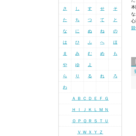
た
本
さ
し
す
せ
そ
な
た
ち
つ
て
と
心
競
な
に
ぬ
ね
の
は
ひ
ふ
へ
ほ
ま
み
む
め
も
や
ゆ
よ
ら
り
る
れ
ろ
わ
Ａ Ｂ Ｃ Ｄ Ｅ Ｆ Ｇ
Ｈ Ｉ Ｊ Ｋ Ｌ Ｍ Ｎ
Ｏ Ｐ Ｑ Ｒ Ｓ Ｔ Ｕ
Ｖ Ｗ Ｘ Ｙ Ｚ