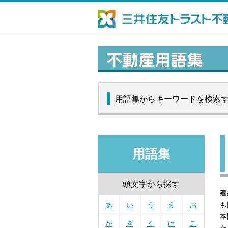
用語集からキーワードを検索
用語集
頭文字から探す
建
あ
い
う
え
お
も
本
か
き
く
け
こ