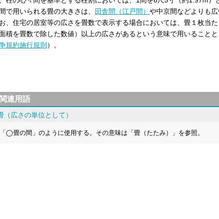
、柱の心々間を基準とする柱割においては、1間を6尺5寸（約1.97m）
間で用いられる畳の大きさは、
田舎間（江戸間）
や中京間などよりも広
お、住宅の居室等の広さを畳数で表示する場合においては、畳１枚当たり
面積を畳数で除した数値）以上の広さがあるという意味で用いることと
争規約施行規則
）。
関連用語
畳（広さの単位として）
「◯畳の間」のように使用する。その意味は「畳（たたみ）」を参照。