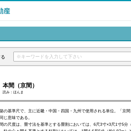
する
本間（京間）
読み：
ほんま
築の基準尺で、主に近畿・中国・四国・九州で使用される単位。「京間
同じ意味である。
間の尺度は、畳寸法を基準とする畳割においては、6尺3寸×3尺1寸5分（約1