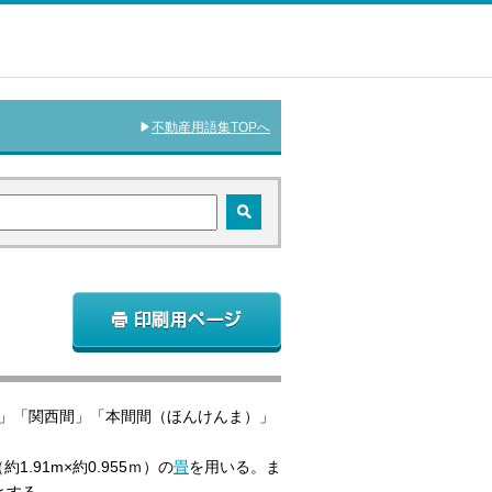
不動産用語集TOPへ
」「関西間」「本間間（ほんけんま）」
.91m×約0.955ｍ）の
畳
を用いる。ま