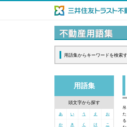
用語集からキーワードを検索
用語集
頭文字から探す
吊
あ
い
う
え
お
た
る
か
き
く
け
こ