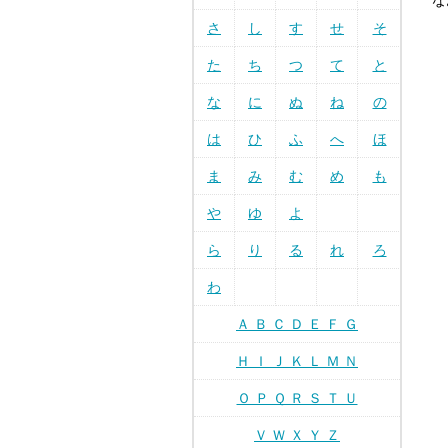
な
さ
し
す
せ
そ
た
ち
つ
て
と
な
に
ぬ
ね
の
は
ひ
ふ
へ
ほ
ま
み
む
め
も
や
ゆ
よ
ら
り
る
れ
ろ
わ
Ａ Ｂ Ｃ Ｄ Ｅ Ｆ Ｇ
Ｈ Ｉ Ｊ Ｋ Ｌ Ｍ Ｎ
Ｏ Ｐ Ｑ Ｒ Ｓ Ｔ Ｕ
Ｖ Ｗ Ｘ Ｙ Ｚ