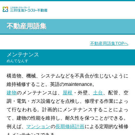
不動産用語集
不動産用語集TOPへ
メンテナンス
めんてなんす
構造物、機械、システムなどを不具合が生じないように
維持補修すること。英語のmaintenance。
建物
のメンテナンスは、
屋根
・外壁、
土台
、配管、空
調・電気・ガス設備などを点検し、修理する作業によっ
て行なわれる。計画的にメンテナンスすることによっ
て、建物の性能を維持し、耐久性を保つことができる。
例えば、
マンション
の
長期修繕計画
による定期的な補修
もメンテナンスである。