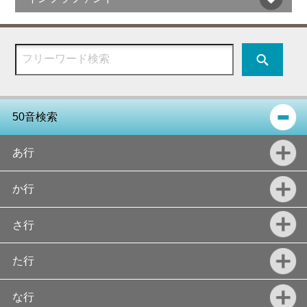
50音検索
あ行
か行
さ行
た行
な行