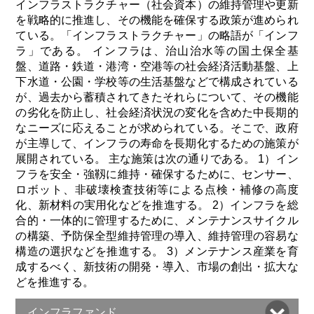
インフラストラクチャー（社会資本）の維持管理や更新
を戦略的に推進し、その機能を確保する政策が進められ
ている。「インフラストラクチャー」の略語が「インフ
ラ」である。 インフラは、治山治水等の国土保全基
盤、道路・鉄道・港湾・空港等の社会経済活動基盤、上
下水道・公園・学校等の生活基盤などで構成されている
が、過去から蓄積されてきたそれらについて、その機能
の劣化を防止し、社会経済状況の変化を含めた中長期的
なニーズに応えることが求められている。そこで、政府
が主導して、インフラの寿命を長期化するための施策が
展開されている。 主な施策は次の通りである。 1）イン
フラを安全・強靱に維持・確保するために、センサー、
ロボット、非破壊検査技術等による点検・補修の高度
化、新材料の実用化などを推進する。 2）インフラを総
合的・一体的に管理するために、メンテナンスサイクル
の構築、予防保全型維持管理の導入、維持管理の容易な
構造の選択などを推進する。 3）メンテナンス産業を育
成するべく、新技術の開発・導入、市場の創出・拡大な
どを推進する。
インフラファンド