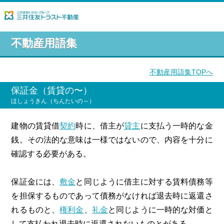
不動産用語集
不動産用語集TOPへ
保証金（賃貸の〜）
ほしょうきん（ちんたいの～）
建物の賃貸借
契約
時に、借主が
貸主
に支払う一時的な金
銭。その法的な意味は一様ではないので、内容を十分に
確認する必要がある。
保証金には、
敷金
と同じように借主に対する賃料債務等
を担保するものであって債務がなければ退去時に返還さ
れるものと、
権利金
、
礼金
と同じように一時的な対価と
して支払われ退去時に返還されないものとがある。