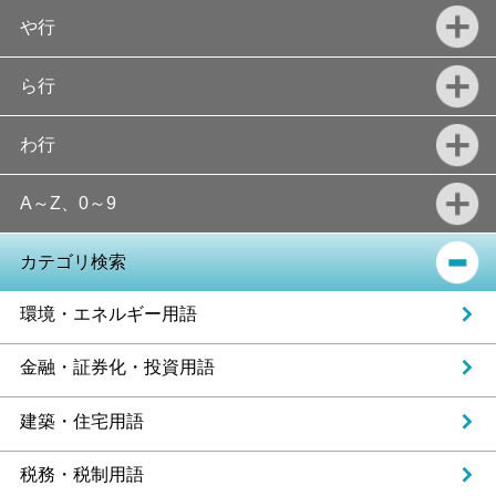
や行
ら行
わ行
A～Z、0～9
カテゴリ検索
環境・エネルギー用語
金融・証券化・投資用語
建築・住宅用語
税務・税制用語