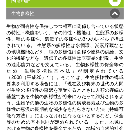
関連用語
生物多様性
生物が固有性を保持しつつ相互に関係し合っている状態
の特性・機能をいう。その特性・機能は、生態系の多様
性、種の多様性、遺伝子の多様性の3つのレベルで構成
されている。 生態系の多様性は水循環、炭素貯蔵など
の環境機能などを、種の多様性は食糧や燃料の供給、文
化的機能などを、遺伝子の多様性は医薬品の開発、生物
の適応能力などを支えている。 生物多様性の保全等の
ため「生物多様性基本法」が制定されている
（2008（平成20）年）。そこでは、生物多様性の構成
要素を利用する場合には、「現在及び将来の世代の人間
が生物の多様性の恵沢を享受するとともに人類の存続の
基盤である生物の多様性が将来にわたって維持されるよ
う、生物その他の生物の多様性の構成要素及び生物の多
様性の恵沢の長期的な減少をもたらさない方法（持続可
能な方法）」によらなければならないとするなど、保全
等のための基本原則が定められている。 また、地域に
おける生物の多様性を保全するため、地域の自然的社会