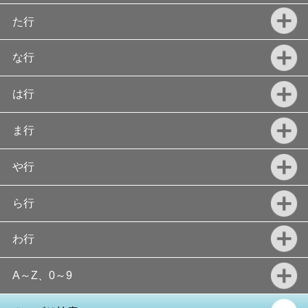
た行
な行
は行
ま行
や行
ら行
わ行
A～Z、0～9