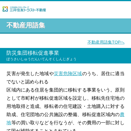
不動産用語集
不動産用語集TOPへ
防災集団移転促進事業
ぼうさいしゅうだんいてんそくしんじぎょう
災害が発生した地域や
災害危険区域
のうち、居住に適当
でないと認められる
区域内にある住居を集団的に移転する事業をいう。原則
として市町村が移転促進区域を設定し、移転先住宅地の
用地取得と造成、移転者の住宅建設・土地購入に対する
助成、住宅団地の公共施設の整備、移転促進区域内の
農
地
等の買い取りなどを行なうが、その費用の一部に対し
て国が補助することとされている。