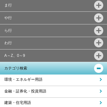
ま行
や行
ら行
わ行
A～Z、0～9
カテゴリ検索
環境・エネルギー用語
金融・証券化・投資用語
建築・住宅用語