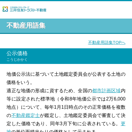
不動産用語集
不動産用語集TOPへ
公示価格
こうじかかく
地価公示法に基づいて土地鑑定委員会が公表する土地の
価格をいう。
適正な地価の形成に資するため、全国の
都市計画区域
内
等に設定された標準地（令和8年地価公示では2万6,000
地点）について、毎年1月1日時点のその正常価格を複数
の
不動産鑑定士
が鑑定し、土地鑑定委員会で審査して決
定した価格であり、同年3月下旬に公表されている。
更
地
の単位面積当たりの価格として示される。