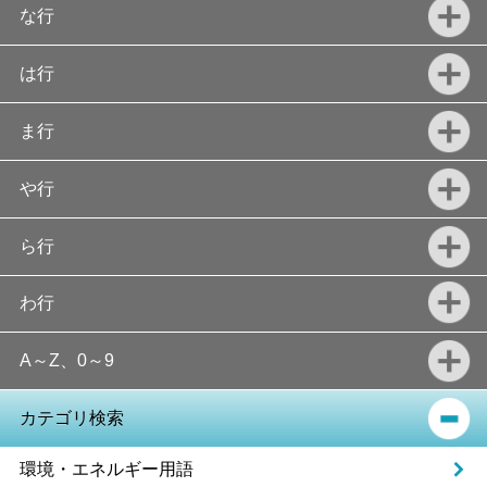
な行
は行
ま行
や行
ら行
わ行
A～Z、0～9
カテゴリ検索
環境・エネルギー用語