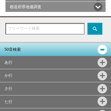
都道府県地価調査
50音検索
あ行
か行
さ行
た行