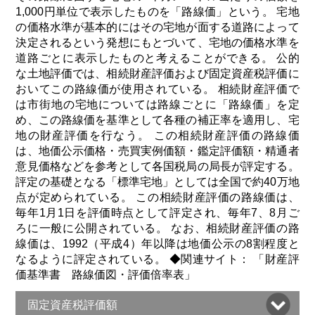
1,000円単位で表示したものを「路線価」という。 宅地
の価格水準が基本的にはその宅地が面する道路によって
決定されるという発想にもとづいて、宅地の価格水準を
道路ごとに表示したものと考えることができる。 公的
な土地評価では、相続財産評価および固定資産税評価に
おいてこの路線価が使用されている。 相続財産評価で
は市街地の宅地については路線ごとに「路線価」を定
め、この路線価を基準として各種の補正率を適用し、宅
地の財産評価を行なう。 この相続財産評価の路線価
は、地価公示価格・売買実例価額・鑑定評価額・精通者
意見価格などを参考として各国税局の局長が評定する。
評定の基礎となる「標準宅地」としては全国で約40万地
点が定められている。 この相続財産評価の路線価は、
毎年1月1日を評価時点として評定され、毎年7、8月ご
ろに一般に公開されている。 なお、相続財産評価の路
線価は、1992（平成4）年以降は地価公示の8割程度と
なるように評定されている。 ◆関連サイト： 「財産評
価基準書 路線価図・評価倍率表」
固定資産税評価額