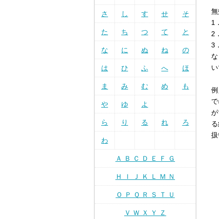
無
さ
し
す
せ
そ
1
た
ち
つ
て
と
2
3
な
に
ぬ
ね
の
な
い
は
ひ
ふ
へ
ほ
ま
み
む
め
も
例
で
や
ゆ
よ
が
ら
り
る
れ
ろ
る
扱
わ
Ａ Ｂ Ｃ Ｄ Ｅ Ｆ Ｇ
Ｈ Ｉ Ｊ Ｋ Ｌ Ｍ Ｎ
Ｏ Ｐ Ｑ Ｒ Ｓ Ｔ Ｕ
Ｖ Ｗ Ｘ Ｙ Ｚ