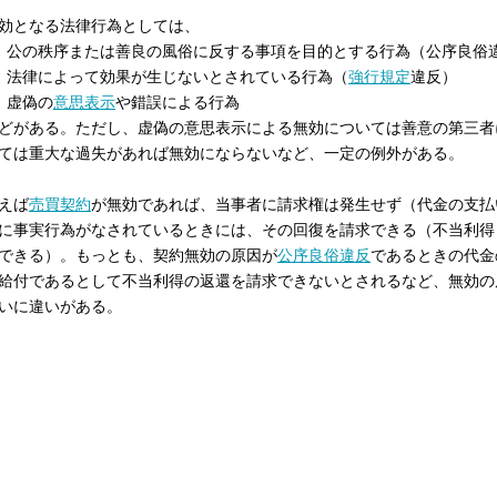
効となる法律行為としては、
．公の秩序または善良の風俗に反する事項を目的とする行為（公序良俗
．法律によって効果が生じないとされている行為（
強行規定
違反）
．虚偽の
意思表示
や錯誤による行為
どがある。ただし、虚偽の意思表示による無効については善意の第三者
ては重大な過失があれば無効にならないなど、一定の例外がある。
えば
売買契約
が無効であれば、当事者に請求権は発生せず（代金の支払
に事実行為がなされているときには、その回復を請求できる（不当利得
できる）。もっとも、契約無効の原因が
公序良俗違反
であるときの代金
給付であるとして不当利得の返還を請求できないとされるなど、無効の
いに違いがある。