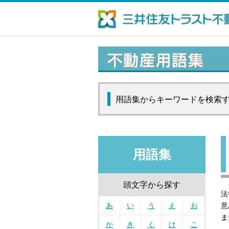
用語集からキーワードを検索
用語集
頭文字から探す
法
あ
い
う
え
お
意
ま
か
き
く
け
こ