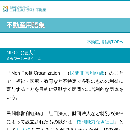
不動産用語集
不動産用語集TOPへ
NPO（法人）
えぬぴーおーほうじん
「Non Profit Organization」（
民間非営利組織
）のこと
で、福祉・医療・教育など不特定で多数のものの利益に
寄与することを目的に活動する民間の非営利的な団体を
いう。
民間非営利組織は、社団法人、財団法人など特別の法律
によって設立されたもの以外は「
権利能力なき社団
」と
して
法人格
を有することができなかったが、1998年に