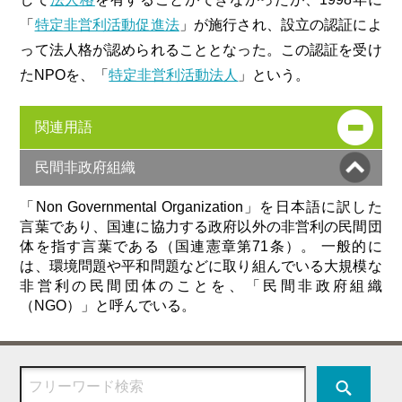
「
特定非営利活動促進法
」が施行され、設立の認証によ
って法人格が認められることとなった。この認証を受け
たNPOを、「
特定非営利活動法人
」という。
関連用語
民間非政府組織
「Non Governmental Organization」を日本語に訳した
言葉であり、国連に協力する政府以外の非営利の民間団
体を指す言葉である（国連憲章第71条）。 一般的に
は、環境問題や平和問題などに取り組んでいる大規模な
非営利の民間団体のことを、「民間非政府組織
（NGO）」と呼んでいる。