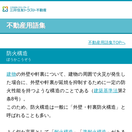
不動産用語集
不動産用語集TOPへ
防火構造
ぼうかこうぞう
建物
の外壁や軒裏について、建物の周囲で火災が発生し
た場合に、外壁や軒裏が延焼を抑制するために一定の防
火性能を持つような構造のことである（
建築基準法
第2
条8号）。
このため、防火構造は一般に「外壁・軒裏防火構造」と
呼ばれることも多い。
よく似た言葉として「
耐火構造
」「
準耐火構造
」がある