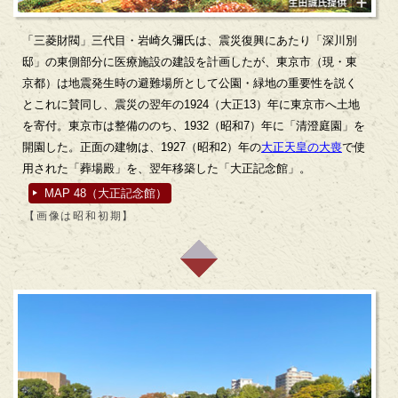
「三菱財閥」三代目・岩崎久彌氏は、震災復興にあたり「深川別
邸」の東側部分に医療施設の建設を計画したが、東京市（現・東
京都）は地震発生時の避難場所として公園・緑地の重要性を説く
とこれに賛同し、震災の翌年の1924（大正13）年に東京市へ土地
を寄付。東京市は整備ののち、1932（昭和7）年に「清澄庭園」を
開園した。正面の建物は、1927（昭和2）年の
大正天皇の大喪
で使
用された「葬場殿」を、翌年移築した「大正記念館」。
MAP 48（大正記念館）
【画像は昭和初期】