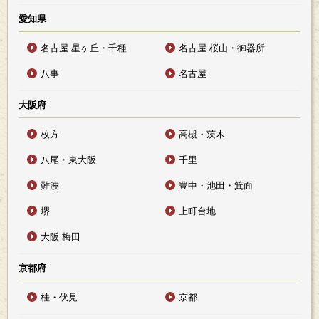
愛知県
名古屋 星ヶ丘・千種
名古屋 桜山・御器所
八事
名古屋
大阪府
枚方
高槻・茨木
八尾・東大阪
千里
難波
豊中・池田・箕面
堺
上町台地
大阪 梅田
京都府
桂・伏見
京都