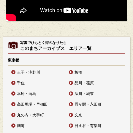
写真でひもとく街のなりたち
このまちアーカイブス エリア一覧
東京都
王子・滝野川
板橋
千住
品川・荏原
本所・向島
深川・城東
高田馬場・早稲田
霞が関・永田町
丸の内・大手町
文京
麹町
日比谷・有楽町