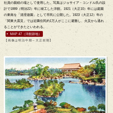
社員の親睦の場として使用した。写真はジョサイア・コンドル氏の設
計で1889（明治22）年に竣工した洋館。1921（大正10）年には庭園
の東南を「清澄遊園」として市民に公開した。1923（大正12）年の
「関東大震災」では近隣住民約1万人がここに避難し、火災から逃れ
ることができたといわれる。
MAP 47（洋館跡地）
【画像は明治中期～大正前期】