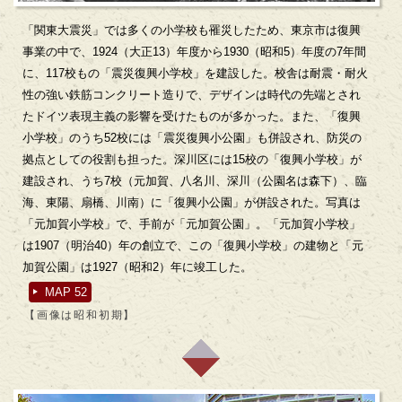
「関東大震災」では多くの小学校も罹災したため、東京市は復興
事業の中で、1924（大正13）年度から1930（昭和5）年度の7年間
に、117校もの「震災復興小学校」を建設した。校舎は耐震・耐火
性の強い鉄筋コンクリート造りで、デザインは時代の先端とされ
たドイツ表現主義の影響を受けたものが多かった。また、「復興
小学校」のうち52校には「震災復興小公園」も併設され、防災の
拠点としての役割も担った。深川区には15校の「復興小学校」が
建設され、うち7校（元加賀、八名川、深川（公園名は森下）、臨
海、東陽、扇橋、川南）に「復興小公園」が併設された。写真は
「元加賀小学校」で、手前が「元加賀公園」。「元加賀小学校」
は1907（明治40）年の創立で、この「復興小学校」の建物と「元
加賀公園」は1927（昭和2）年に竣工した。
MAP 52
【画像は昭和初期】