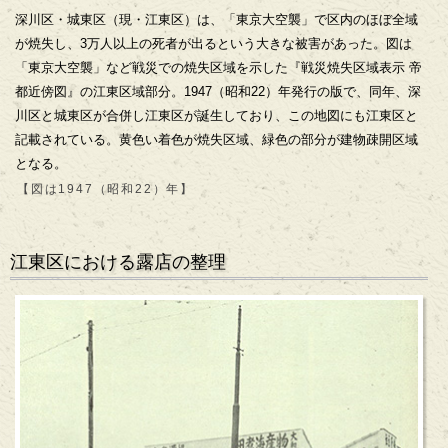
深川区・城東区（現・江東区）は、「東京大空襲」で区内のほぼ全域
が焼失し、3万人以上の死者が出るという大きな被害があった。図は
「東京大空襲」など戦災での焼失区域を示した『戦災焼失区域表示 帝
都近傍図』の江東区域部分。1947（昭和22）年発行の版で、同年、深
川区と城東区が合併し江東区が誕生しており、この地図にも江東区と
記載されている。黄色い着色が焼失区域、緑色の部分が建物疎開区域
となる。
【図は1947（昭和22）年】
江東区における露店の整理