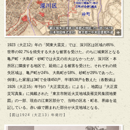
1923（大正12）年の「関東大震災」では、深川区は区域の85%、
世帯の92.7%を焼失する大きな被害を受けた。のちに城東区となる
亀戸町・大島町・砂町では火災の出火はなかったが、深川区・本
所区に隣接する地区で、延焼による被害を受けた。それぞれの焼
失区域は、亀戸町が24%、大島町が18%、砂町が29%であった。
倒壊した家屋は3町で全壊450戸、半壊538戸を数えた（各数値は
1926（大正15）年刊の『大正震災志』による）。地図は『大正震
災写真集』に掲載された『東京市附近火災地域及罹災民集団地要
図』の一部、現在の江東区部分で、当時の区名・町名、界線を追
記している。赤い線で囲まれた部分が火災地域となる。
【図は1924（大正13）年発行】