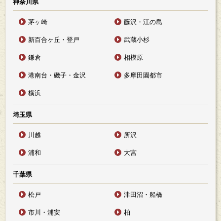
神奈川県
茅ヶ崎
藤沢・江の島
新百合ヶ丘・登戸
武蔵小杉
鎌倉
相模原
港南台・磯子・金沢
多摩田園都市
横浜
埼玉県
川越
所沢
浦和
大宮
千葉県
松戸
津田沼・船橋
市川・浦安
柏