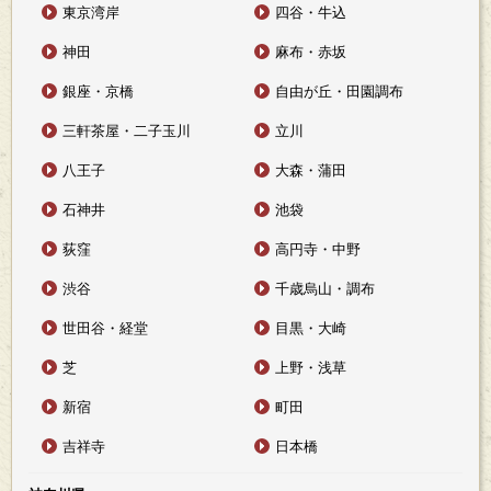
東京湾岸
四谷・牛込
神田
麻布・赤坂
銀座・京橋
自由が丘・田園調布
三軒茶屋・二子玉川
立川
八王子
大森・蒲田
石神井
池袋
荻窪
高円寺・中野
渋谷
千歳烏山・調布
世田谷・経堂
目黒・大崎
芝
上野・浅草
新宿
町田
吉祥寺
日本橋