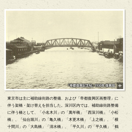
東京市は主に補助線街路の整備、および「帝都復興区画整理」に
伴う架橋・架け替えを担当した。深川区内では、補助線街路整備
に伴う橋として、「小名木川」の「萬年橋」「西深川橋」「小松
橋」、「仙台堀川」の「亀久橋」「木更木橋」「上之橋」、「横
十間川」の「大島橋」「清水橋」、「平久川」の「平久橋」「鶴