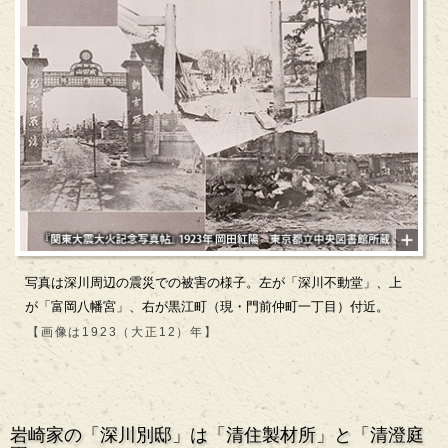
写真は深川周辺の震災での被害の様子。左が「深川不動堂」、上
が「富岡八幡宮」、右が黒江町（現・門前仲町一丁目）付近。
【画像は1923（大正12）年】
岩崎家の「深川別邸」は「清住製材所」と「清澄庭