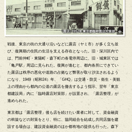
戦後、東京の街の大通り沿いなどに露店（ヤミ市）が多く立ち並
び、復興期の住民の生活を支える存在となった。旧・深川区内で
は、門前仲町・東陽町・森下町の各電停周辺に、旧・城東区では
「亀戸駅」周辺に見られた。復興が進むと、都内各所にできてい
た露店は秩序の悪化や道路の占拠など弊害が取り沙汰されるよう
になり、1949（昭和24）年、「GHQ」は交通・防災・衛生・美観
上の理由から都内の公道の露店を撤去するよう指示、翌年「東京
都建設局」内に「臨時露店対策部」が設置され、「露店整理」が
進められた。
東京都は「露店整理」後も店を続けたい業者に対して、資金融資
の斡旋などの対策をとり、特に、協同組合を結成し共同店舗を建
設する場合は、建設資金融資のほか都有地の提供も行った。森下