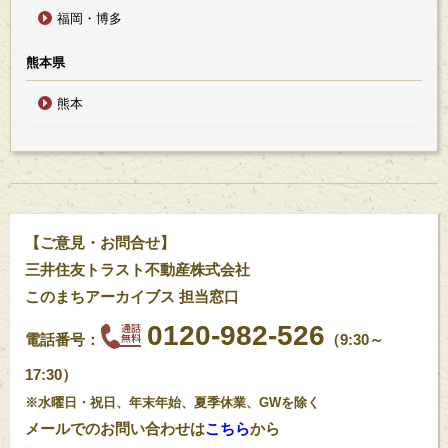
福岡・博多
熊本県
熊本
【ご意見・お問合せ】
三井住友トラスト不動産株式会社
このまちアーカイブス 担当窓口
0120-982-526
電話番号：
（9:30～
17:30）
※水曜日・祝日、年末年始、夏季休業、GWを除く
ご売却をご検討中なら
ご購入をご検討中なら
メールでのお問い合わせは
こちら
から