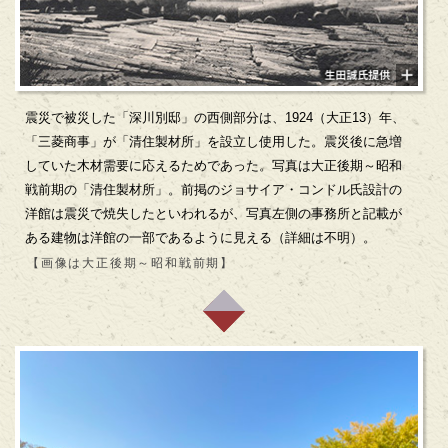
震災で被災した「深川別邸」の西側部分は、1924（大正13）年、
「三菱商事」が「清住製材所」を設立し使用した。震災後に急増
していた木材需要に応えるためであった。写真は大正後期～昭和
戦前期の「清住製材所」。前掲のジョサイア・コンドル氏設計の
洋館は震災で焼失したといわれるが、写真左側の事務所と記載が
ある建物は洋館の一部であるように見える（詳細は不明）。
【画像は大正後期～昭和戦前期】