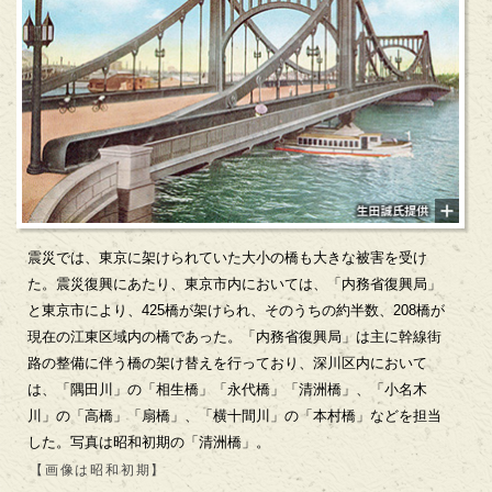
震災では、東京に架けられていた大小の橋も大きな被害を受け
た。震災復興にあたり、東京市内においては、「内務省復興局」
と東京市により、425橋が架けられ、そのうちの約半数、208橋が
現在の江東区域内の橋であった。「内務省復興局」は主に幹線街
路の整備に伴う橋の架け替えを行っており、深川区内において
は、「隅田川」の「相生橋」「永代橋」「清洲橋」、「小名木
川」の「高橋」「扇橋」、「横十間川」の「本村橋」などを担当
した。写真は昭和初期の「清洲橋」。
【画像は昭和初期】