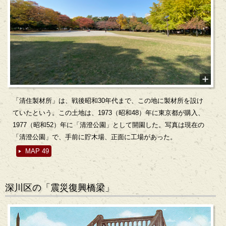
「清住製材所」は、戦後昭和30年代まで、この地に製材所を設け
ていたという。この土地は、1973（昭和48）年に東京都が購入、
1977（昭和52）年に「清澄公園」として開園した。写真は現在の
「清澄公園」で、手前に貯木場、正面に工場があった。
MAP 49
深川区の「震災復興橋梁」