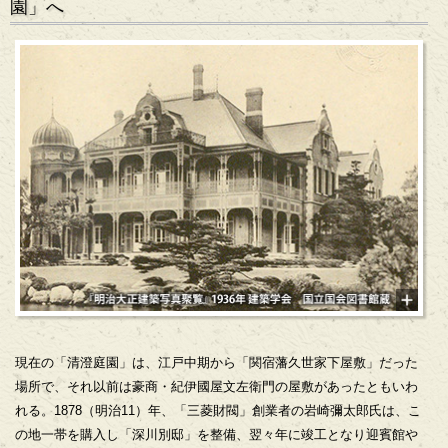
園」へ
現在の「清澄庭園」は、江戸中期から「関宿藩久世家下屋敷」だった
場所で、それ以前は豪商・紀伊國屋文左衛門の屋敷があったともいわ
れる。1878（明治11）年、「三菱財閥」創業者の岩崎彌太郎氏は、こ
の地一帯を購入し「深川別邸」を整備、翌々年に竣工となり迎賓館や