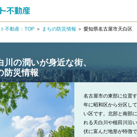
ト不動産：TOP
＞
まちの防災情報
＞ 愛知県名古屋市天白区
白川の潤いが身近な街、
の防災情報
名古屋市の東部に位置する
年に昭和区から分区し
い区です。北部と南部
れる天白川や植田川沿
伏に富んだ地形が特徴