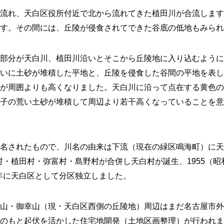
流れ、天白区役所付近で北から流れてきた植田川が合流します
す。その間には、丘陵が侵食されてできた谷底の低地もみられ
部分が天白川、植田川沿いとそこから丘陵地に入り込むように
いに土砂が堆積した平地と、丘陵を侵食した谷間の平地を表し
が周囲よりも高くなりました。天白川に沿って点在する黄色の
子の荒い土砂が堆積して周辺より若干高くなっていることを意
名されたもので、川名の由来は下流（現在の緑区鳴海町）に天
針村・植田村・弥富村・島野村が合併し天白村が誕生、1955（
）年に天白区として分区独立しました。
山・御幸山（現・天白区西側の丘陵地）周辺はまだ名古屋市外
のもと起伏を活かした住宅地開発（土地区画整理）が行われま