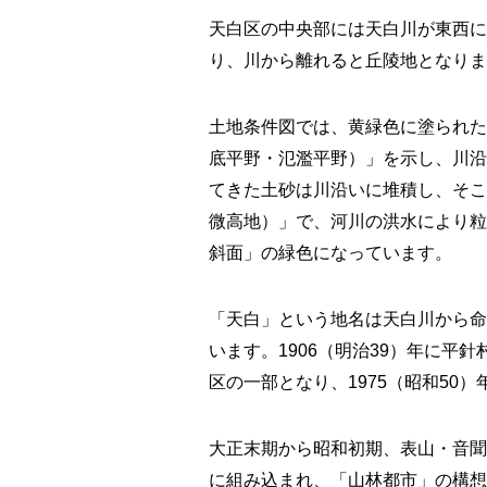
天白区の中央部には天白川が東西に
り、川から離れると丘陵地となりま
土地条件図では、黄緑色に塗られた
底平野・氾濫平野）」を示し、川沿
てきた土砂は川沿いに堆積し、そこ
微高地）」で、河川の洪水により粒
斜面」の緑色になっています。
「天白」という地名は天白川から命
います。1906（明治39）年に平
区の一部となり、1975（昭和50
大正末期から昭和初期、表山・音聞
に組み込まれ、「山林都市」の構想