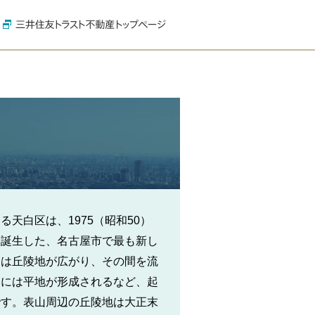
天白区は、1975（昭和50）
て誕生した、名古屋市で最も新し
には丘陵地が広がり、その間を流
いには平地が形成されるなど、起
です。表山周辺の丘陵地は大正末