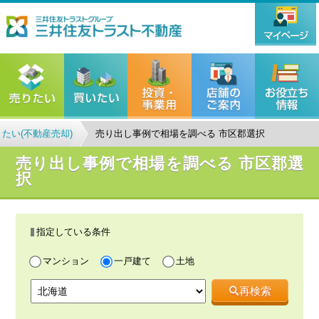
たい(不動産売却)
売り出し事例で相場を調べる 市区郡選択
売り出し事例で相場を調べる 市区郡選
択
指定している条件
マンション
一戸建て
土地
再検索