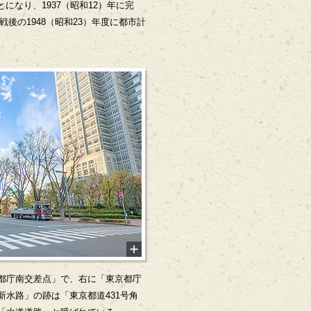
なり、1937（昭和12）年に完
の1948（昭和23）年度に都市計
都庁南交差点」で、右に「東京都庁
水路」の跡は「東京都道431号角