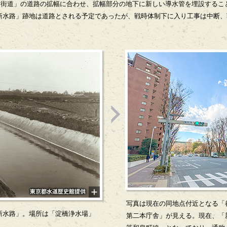
甲州街道」の道路の拡幅に合わせ、拡幅部分の地下に新しい導水管を埋設することに
水路」跡地は道路とされる予定であったが、戦時体制下に入り工事は中断、戦後
。
写真は現在の同地点付近となる「
「新水路」。場所は「淀橋浄水場」
第二本庁舎」が見える。現在、「新