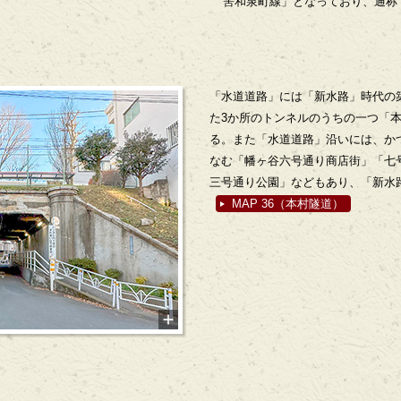
筈和泉町線」となっており、通称
「水道道路」には「新水路」時代の
た3か所のトンネルのうちの一つ「
る。また「水道道路」沿いには、か
なむ「幡ヶ谷六号通り商店街」「七
三号通り公園」などもあり、「新水
MAP 36（本村隧道）