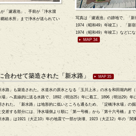
奥が「濾過池」、手前が「浄水溜
写真は「濾過池」の跡地で、「新
本郷給水所」まで浄水が送られてい
1974（昭和49）年竣工）、「
1974（昭和49）年竣工）などに
MAP 34
に合わせて築造された「新水路」
MAP 35
新水路」も築造された。水道水の原水となる「玉川上水」の水を和田堀内村（
場」へ直線的に送る水路で、1892（明治25）年に着工、1896（明治29）
用された。「新水路」は地形的に低いところも通るため、「淀橋浄水場」の掘
と交差する部分には、浄水場側より順に「第一号橋」から「第十六号橋」まで1
水路」は1921（大正10）年の地震で一部が決壊、1923（大正12）年の「