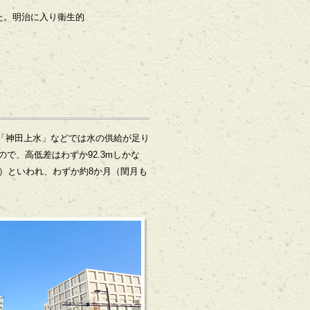
た。明治に入り衛生的
た「神田上水」などでは水の供給が足り
で、高低差はわずか92.3mしかな
暦）といわれ、わずか約8か月（閏月も