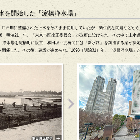
に通水を開始した「淀橋浄水場」
江戸期に整備された上水をそのまま使用していたが、衛生的な問題などから、
88（明治21）年、「東京市区改正委員会」が政府に設けられ、その中で上水
）年、浄水場を淀橋町に設置、和田堀～淀橋間には「新水路」を築造する案が決定
を開催した。その後、建設が進められ、1898（明治31）年、「淀橋浄水場