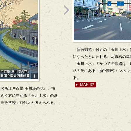
「新宿御苑」付近の「玉川上水」
になったといわれる。写真右の建
「玉川上水」のかつての流路は、
路の先にある「新宿御苑トンネル」
る。
MAP 32
名所江戸百景 玉川堤の花』。描
大きく右に曲がる「玉川上水」の形
宿高等学校」前付近と考えられる。