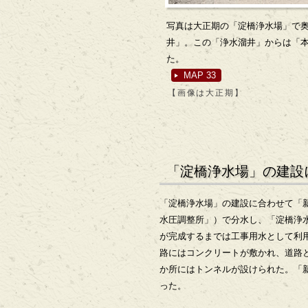
写真は大正期の「淀橋浄水場」で
井」。この「浄水溜井」からは「
た。
MAP 33
【画像は大正期】
「淀橋浄水場」の建設
「淀橋浄水場」の建設に合わせて「
水圧調整所」）で分水し、「淀橋浄水
が完成するまでは工事用水として利
路にはコンクリートが敷かれ、道路
か所にはトンネルが設けられた。「新
った。