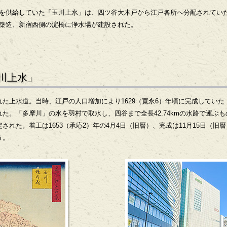
を供給していた「玉川上水」は、四ツ谷大木戸から江戸各所へ分配されてい
築造、新宿西側の淀橋に浄水場が建設された。
川上水」
た上水道。当時、江戸の人口増加により1629（寛永6）年頃に完成してい
た。「多摩川」の水を羽村で取水し、四谷まで全長42.74kmの水路で運ぶもの
された。着工は1653（承応2）年の4月4日（旧暦）、完成は11月15日（旧
う。