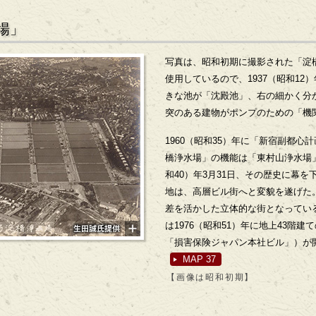
場」
写真は、昭和初期に撮影された「淀
使用しているので、1937（昭和12
きな池が「沈殿池」、右の細かく分
突のある建物がポンプのための「機
1960（昭和35）年に「新宿副都
橋浄水場」の機能は「東村山浄水場」
和40）年3月31日、その歴史に幕
地は、高層ビル街へと変貌を遂げた
差を活かした立体的な街となってい
は1976（昭和51）年に地上43階
「損害保険ジャパン本社ビル」）が
MAP 37
【画像は昭和初期】