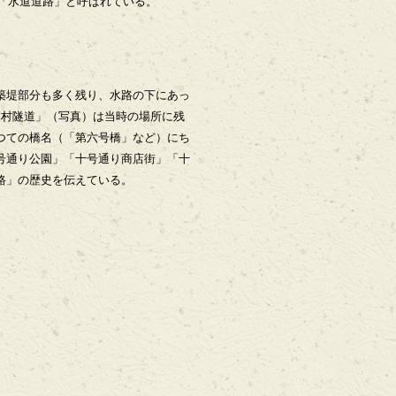
「水道道路」と呼ばれている。
築堤部分も多く残り、水路の下にあっ
本村隧道」（写真）は当時の場所に残
つての橋名（「第六号橋」など）にち
号通り公園」「十号通り商店街」「十
路」の歴史を伝えている。