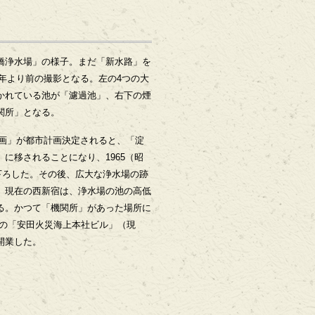
橋浄水場」の様子。まだ「新水路」を
）年より前の撮影となる。左の4つの大
かれている池が「濾過池」、右下の煙
関所」となる。
心計画」が都市計画決定されると、「淀
に移されることになり、1965（昭
を下ろした。その後、広大な浄水場の跡
。現在の西新宿は、浄水場の池の高低
る。かつて「機関所」があった場所に
建ての「安田火災海上本社ビル」（現
開業した。