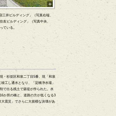
宿三井ビルディング」（写真右端、
新宿住友ビルディング」（写真中央、
なっている。
現・杉並区和泉二丁目5番、現「和泉
年に竣工し通水となり、「淀橋浄水場」
削で出る残土で築堤が作られた。水
6か所の橋と、道路の方が低くなる3
関東大震災」でさらに大規模な決壊があ