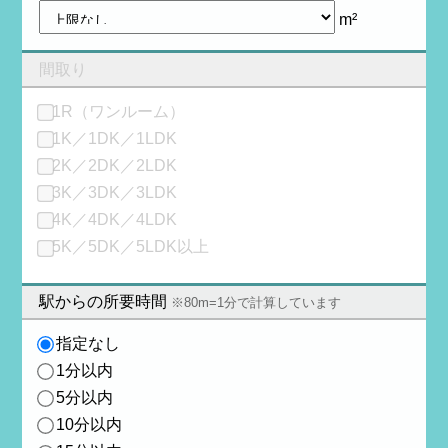
m²
間取り
1R（ワンルーム）
1K／1DK／1LDK
2K／2DK／2LDK
3K／3DK／3LDK
4K／4DK／4LDK
5K／5DK／5LDK以上
駅からの所要時間
※80m=1分で計算しています
指定なし
1分以内
5分以内
10分以内