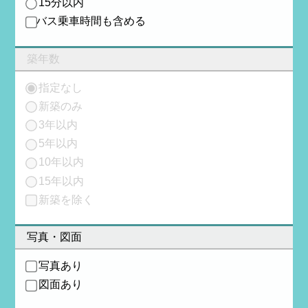
15分以内
バス乗車時間も含める
築年数
指定なし
新築のみ
3年以内
5年以内
10年以内
15年以内
新築を除く
写真・図面
写真あり
図面あり