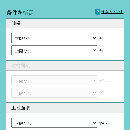
？
条件を指定
検索のヒント
価格
円 ～
円
建物面積
m² ～
m²
土地面積
m² ～