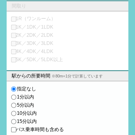
間取り
1R（ワンルーム）
1K／1DK／1LDK
2K／2DK／2LDK
3K／3DK／3LDK
4K／4DK／4LDK
5K／5DK／5LDK以上
駅からの所要時間
※80m=1分で計算しています
指定なし
1分以内
5分以内
10分以内
15分以内
バス乗車時間も含める