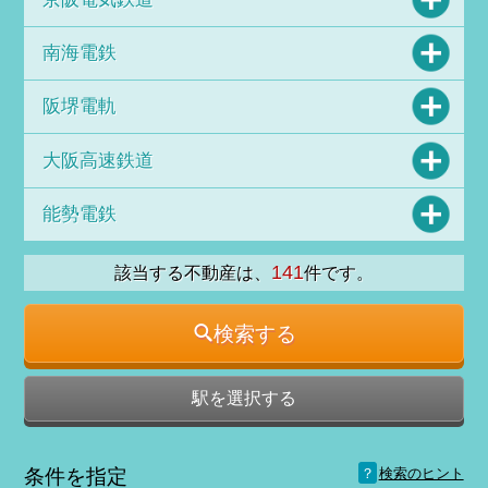
南海電鉄
阪堺電軌
大阪高速鉄道
能勢電鉄
141
該当する不動産は、
件です。
検索する
駅を選択する
？
条件を指定
検索のヒント