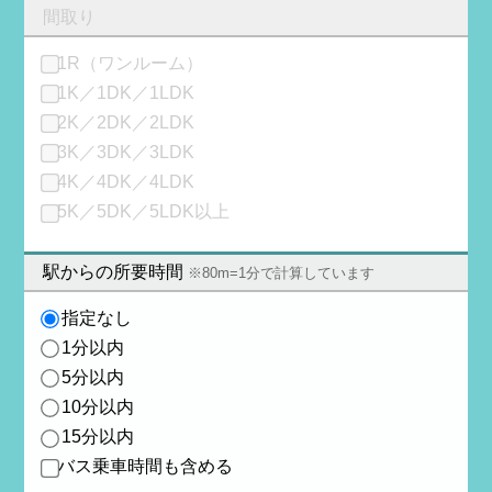
間取り
1R（ワンルーム）
1K／1DK／1LDK
2K／2DK／2LDK
3K／3DK／3LDK
4K／4DK／4LDK
5K／5DK／5LDK以上
駅からの所要時間
※80m=1分で計算しています
指定なし
1分以内
5分以内
10分以内
15分以内
バス乗車時間も含める