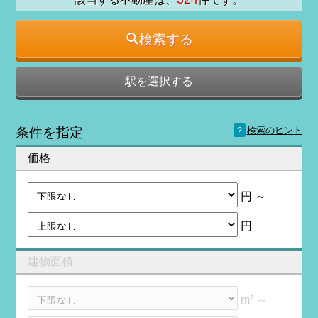
検索する
駅を選択する
？
条件を指定
検索のヒント
価格
円 ～
円
建物面積
m² ～