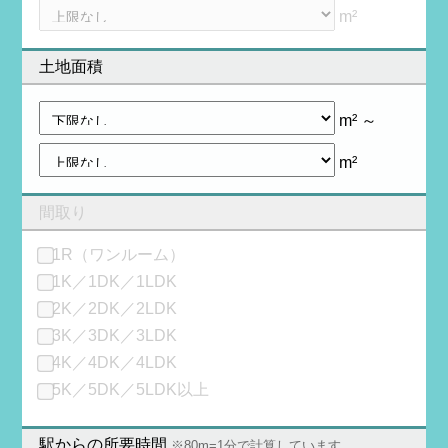
m²
土地面積
m² ～
m²
間取り
1R（ワンルーム）
1K／1DK／1LDK
2K／2DK／2LDK
3K／3DK／3LDK
4K／4DK／4LDK
5K／5DK／5LDK以上
駅からの所要時間
※80m=1分で計算しています