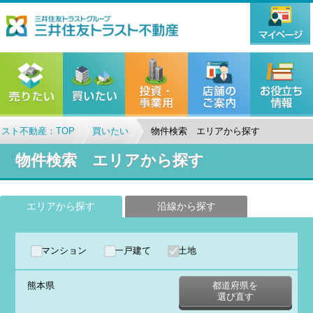
スト不動産：TOP
買いたい
物件検索 エリアから探す
物件検索 エリアから探す
エリアから探す
沿線から探す
マンション
一戸建て
土地
熊本県
都道府県を
選び直す