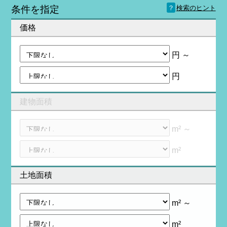
？
条件を指定
検索のヒント
価格
円 ～
円
建物面積
m² ～
m²
土地面積
m² ～
m²