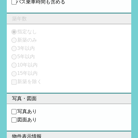
バス乗車時間も含める
築年数
指定なし
新築のみ
3年以内
5年以内
10年以内
15年以内
新築を除く
写真・図面
写真あり
図面あり
物件表示情報