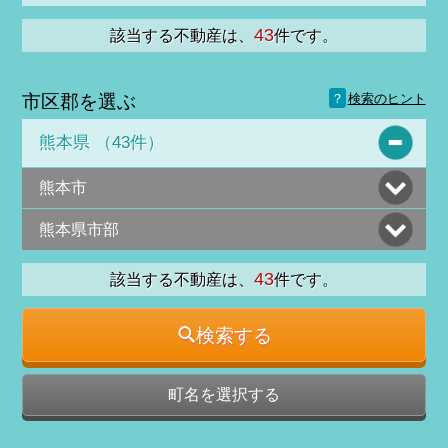
43
該当する不動産は、
件です。
？
市区郡を選ぶ
検索のヒント
熊本県 （43件）
熊本市
熊本県市部
43
該当する不動産は、
件です。
検索する
町名を選択する