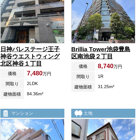
日神パレステージ王子
Brillia Tower池袋豊島
神谷ウエストウィング
区南池袋２丁目
北区神谷１丁目
8,740
価格
万円
7,480
価格
万円
1R
間取り
2LDK
間取り
31.25m²
建物面積
84.36m²
建物面積
マンション
土地