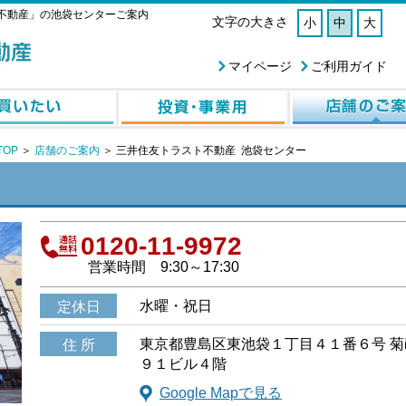
不動産」の池袋センターご案内
文字の大きさ
小
中
大
マイページ
ご利用ガイド
OP
＞
店舗のご案内
＞
三井住友トラスト不動産 池袋センター
0120-11-9972
営業時間
9:30～17:30
水曜・祝日
定休日
東京都豊島区東池袋１丁目４１番６号 菊
住 所
９１ビル４階
Google Mapで見る