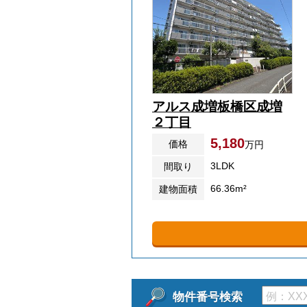
アルス成増板橋区成増
２丁目
5,180
価格
万円
3LDK
間取り
66.36m²
建物面積
物件番号検索