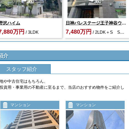
野沢ハイム
日神パレステージ王子神谷ウエストウィング
7,880万円
7,480万円
/ 3LDK
/ 2LDK＋S S：納戸
紹介
スタッフ紹介
地や中古住宅はもちろん、
投資用・事業用の不動産に至るまで、当店のおすすめ物件をご紹介し
マンション
マンション