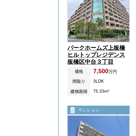
パークホームズ上板橋
ヒルトップレジデンス
板橋区中台３丁目
7,500
価格
万円
3LDK
間取り
75.33m²
建物面積
マンション