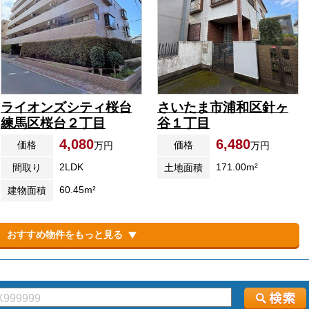
ライオンズシティ桜台
さいたま市浦和区針ヶ
練馬区桜台２丁目
谷１丁目
4,080
6,480
価格
価格
万円
万円
2LDK
171.00m²
間取り
土地面積
60.45m²
建物面積
おすすめ物件をもっと見る