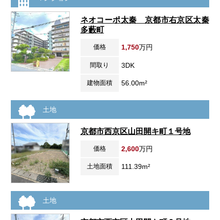
ネオコーポ太秦 京都市右京区太秦
多藪町
価格
1,750
万円
間取り
3DK
建物面積
56.00m²
土地
京都市西京区山田開キ町１号地
価格
2,600
万円
土地面積
111.39m²
土地