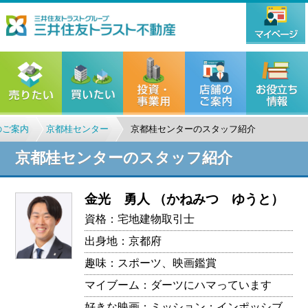
のご案内
京都桂センター
京都桂センターのスタッフ紹介
京都桂センターのスタッフ紹介
金光 勇人
（かねみつ ゆうと）
資格：宅地建物取引士
出身地：京都府
趣味：スポーツ、映画鑑賞
マイブーム：ダーツにハマっています
好きな映画：ミッション：インポッシブ