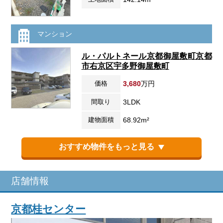
マンション
ル・パルトネール京都御屋敷町京都
市右京区宇多野御屋敷町
価格
3,680
万円
間取り
3LDK
建物面積
68.92m²
おすすめ物件をもっと見る
店舗情報
京都桂センター