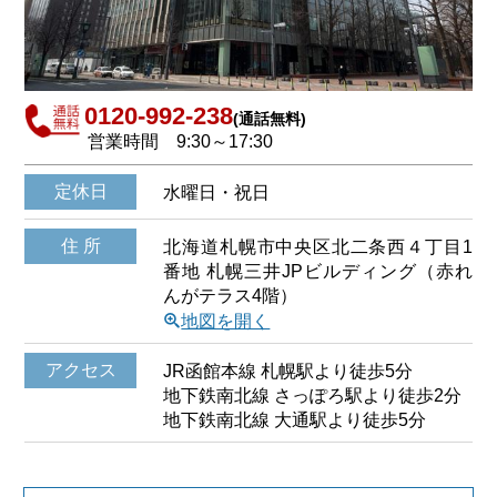
0120-992-238
(通話無料)
営業時間
9:30～17:30
定休日
水曜日・祝日
住 所
北海道札幌市中央区北二条西４丁目1
番地 札幌三井JPビルディング（赤れ
んがテラス4階）
\
地図を開く
アクセス
JR函館本線 札幌駅より徒歩5分
地下鉄南北線 さっぽろ駅より徒歩2分
地下鉄南北線 大通駅より徒歩5分