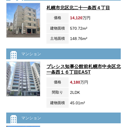
札幌市北区北二十一条西４丁目
価格
14,120
万円
建物面積
570.72m²
土地面積
148.76m²
マンション
プレシス知事公館前札幌市中央区北
一条西１６丁目EAST
価格
4,180
万円
間取り
2LDK
建物面積
45.01m²
マンション