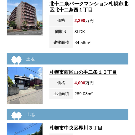
北十二条パークマンション札幌市北
区北十二条西１丁目
価格
2,290
万円
間取り
3LDK
建物面積
84.58m²
土地
札幌市西区山の手二条１０丁目
価格
4,000
万円
土地面積
289.03m²
土地
札幌市中央区界川３丁目