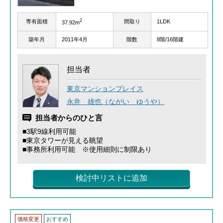
2
専有面積
間取り
1LDK
37.92m
築年月
2011年4月
階数
8階/16階建
担当者
東京マンションプレイス
永井 雄也（ながい ゆうや）
担当者からのひと言
■3駅9線利用可能
■東京タワーが見える眺望
■事務所利用可能 ※使用細則に制限あり
検討中リストに追加
価格変更
おすすめ