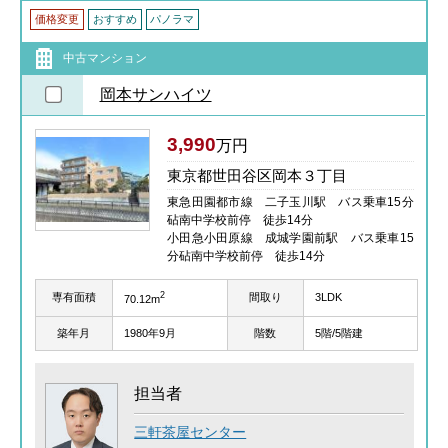
価格変更
おすすめ
パノラマ
中古マンション
岡本サンハイツ
3,990
万円
東京都世田谷区岡本３丁目
東急田園都市線 二子玉川駅 バス乗車15分
砧南中学校前停 徒歩14分
小田急小田原線 成城学園前駅 バス乗車15
分砧南中学校前停 徒歩14分
2
専有面積
間取り
3LDK
70.12m
築年月
1980年9月
階数
5階/5階建
担当者
三軒茶屋センター