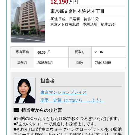
12,190
万円
東京都文京区本駒込４丁目
JR山手線 田端駅 徒歩11分
東京メトロ南北線 本駒込駅 徒歩13分
2
専有面積
間取り
2LDK
66.35m
築年月
2005年3月
階数
7階/13階建
担当者
東京マンションプレイス
宗平 史葉（むねひら しよう）
担当者からのひと言
■16帖のゆったりとしたLDKでおくつろぎいただけます。
■2面のバルコニーで風通しも採光よしです。
■それぞれの洋室にウォークインクローゼットがあり収納
スペースを確保。またどちらの洋室も2面に窓あり、採光