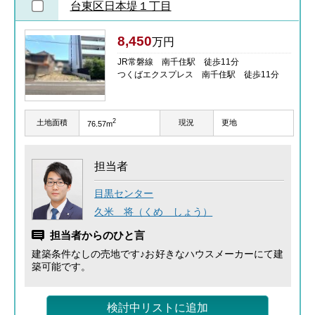
台東区日本堤１丁目
8,450
万円
JR常磐線 南千住駅 徒歩11分
つくばエクスプレス 南千住駅 徒歩11分
2
土地面積
現況
更地
76.57m
担当者
目黒センター
久米 将（くめ しょう）
担当者からのひと言
建築条件なしの売地です♪お好きなハウスメーカーにて建
築可能です。
検討中リストに追加