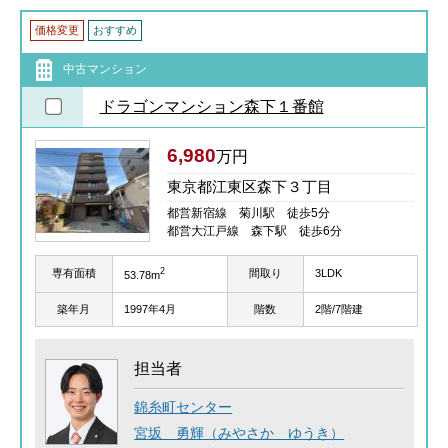
価格変更
おすすめ
中古マンション
ドラゴンマンション森下１番館
6,980
万円
東京都江東区森下３丁目
都営新宿線 菊川駅 徒歩5分
都営大江戸線 森下駅 徒歩6分
2
専有面積
間取り
3LDK
53.78m
築年月
1997年4月
階数
2階/7階建
担当者
錦糸町センター
宮坂 勇輝（みやさか ゆうき）