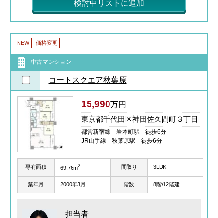
検討中リストに追加
NEW
価格変更
中古マンション
コートスクエア秋葉原
15,990
万円
東京都千代田区神田佐久間町３丁目
都営新宿線 岩本町駅 徒歩6分
JR山手線 秋葉原駅 徒歩6分
2
専有面積
間取り
3LDK
69.76m
築年月
2000年3月
階数
8階/12階建
担当者