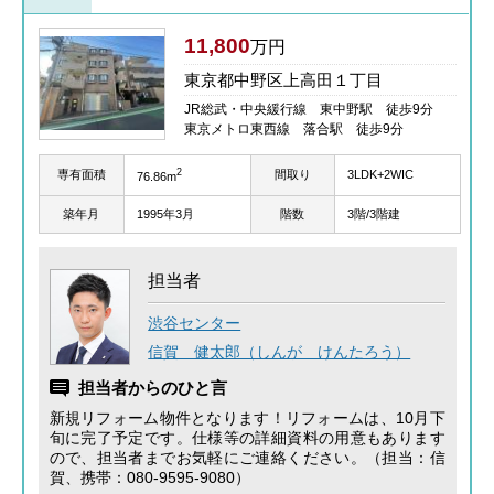
11,800
万円
東京都中野区上高田１丁目
JR総武・中央緩行線 東中野駅 徒歩9分
東京メトロ東西線 落合駅 徒歩9分
2
専有面積
間取り
3LDK+2WIC
76.86m
築年月
1995年3月
階数
3階/3階建
担当者
渋谷センター
信賀 健太郎（しんが けんたろう）
担当者からのひと言
新規リフォーム物件となります！リフォームは、10月下
旬に完了予定です。仕様等の詳細資料の用意もあります
ので、担当者までお気軽にご連絡ください。（担当：信
賀、携帯：080-9595-9080）