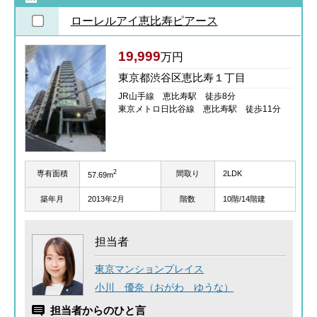
ローレルアイ恵比寿ピアース
19,999
万円
東京都渋谷区恵比寿１丁目
JR山手線 恵比寿駅 徒歩8分
東京メトロ日比谷線 恵比寿駅 徒歩11分
2
専有面積
間取り
2LDK
57.69m
築年月
2013年2月
階数
10階/14階建
担当者
東京マンションプレイス
小川 優奈（おがわ ゆうな）
担当者からのひと言