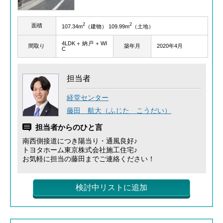
2
2
面積
107.34m
（建物） 109.99m
（土地）
4LDK＋納戸＋WI
間取り
築年月
2020年4月
C
担当者
経堂センター
藤田 航大（ふじた こうだい）
担当者からのひと言
南西側接道につき陽当り・通風良好♪
トヨタホーム東京株式会社施工住宅♪
お気軽に担当の藤田までご連絡ください！
検討中リストに追加