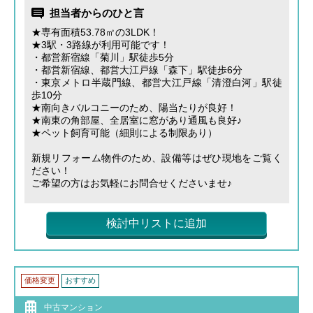
担当者からのひと言
★専有面積53.78㎡の3LDK！
★3駅・3路線が利用可能です！
・都営新宿線「菊川」駅徒歩5分
・都営新宿線、都営大江戸線「森下」駅徒歩6分
・東京メトロ半蔵門線、都営大江戸線「清澄白河」駅徒
歩10分
★南向きバルコニーのため、陽当たりが良好！
★南東の角部屋、全居室に窓があり通風も良好♪
★ペット飼育可能（細則による制限あり）
新規リフォーム物件のため、設備等はぜひ現地をご覧く
ださい！
ご希望の方はお気軽にお問合せくださいませ♪
検討中リストに追加
価格変更
おすすめ
中古マンション