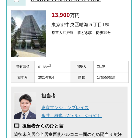
13,900
万円
東京都中央区晴海５丁目T棟
都営大江戸線 勝どき駅 徒歩19分
2
専有面積
間取り
2LDK
61.33m
築年月
2025年8月
階数
17階/50階建
担当者
東京マンションプレイス
永井 雄也（ながい ゆうや）
担当者からのひと言
築後未入居◇全居室西側バルコニー面のため陽当り良好