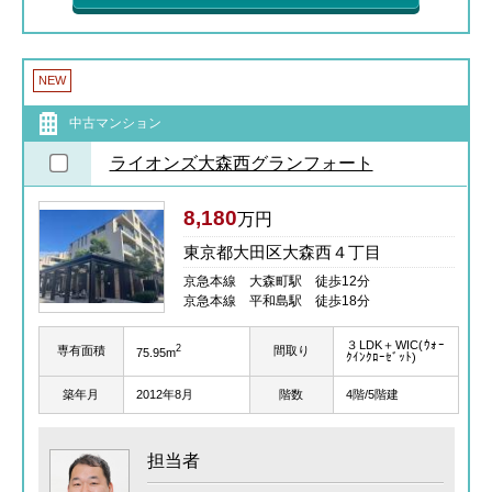
NEW
中古マンション
ライオンズ大森西グランフォート
8,180
万円
東京都大田区大森西４丁目
京急本線 大森町駅 徒歩12分
京急本線 平和島駅 徒歩18分
３LDK＋WIC(ｳｫｰ
2
専有面積
間取り
75.95m
ｸｲﾝｸﾛｰｾﾞｯﾄ)
築年月
2012年8月
階数
4階/5階建
担当者