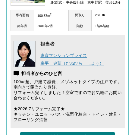
JR総武・中央緩行線 東中野駅 徒歩13分
2
専有面積
間取り
2SLDK
100.57m
築年月
2001年2月
階数
1階/6階建
担当者
東京マンションプレイス
宗平 史葉（むねひら しよう）
担当者からのひと言
100㎡超、戸建て感覚、メゾネットタイプの住戸です。
南向きで陽当たり良好。
リフォーム完了しました！空室ですのでお気軽にお問い
合わせください。
★2026.7リフォーム完了★
キッチン・ユニットバス・洗面化粧台・トイレ・建具・
フローリング張替