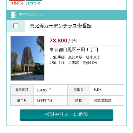
価格変更
おすすめ
中古マンション
恵比寿ガーデンテラス壱番館
73,800
万円
東京都目黒区三田１丁目
JR山手線 恵比寿駅 徒歩10分
JR山手線 目黒駅 徒歩13分
2
専有面積
間取り
3LDK
154.95m
築年月
1994年7月
階数
30階/32階建
検討中リストに追加