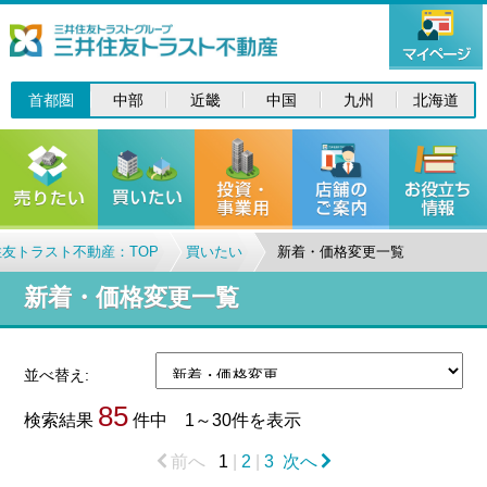
首都圏
中部
近畿
中国
九州
北海道
友トラスト不動産：TOP
買いたい
新着・価格変更一覧
新着・価格変更一覧
並べ替え:
85
検索結果
件中 1～30件を表示
前へ
1
|
2
|
3
次へ