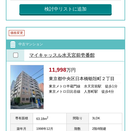
検討中リストに追加
価格変更
中古マンション
マイキャッスル水天宮前壱番館
11,998
万円
東京都中央区日本橋蛎殻町２丁目
東京メトロ半蔵門線 水天宮前駅 徒歩1分
東京メトロ日比谷線 人形町駅 徒歩4分
2
専有面積
間取り
3LDK
63.18m
築年月
1998年12月
階数
2階/8階建