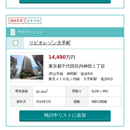
価格変更
おすすめ
中古マンション
リビオレゾン大手町
14,490
万円
東京都千代田区内神田１丁目
JR山手線 神田駅 徒歩6分
東京メトロ丸ノ内線 大手町駅 徒歩6分
2
専有面積
間取り
2LDK＋WIC
50.15m
築年月
2014年2月
階数
6階/13階建
検討中リストに追加