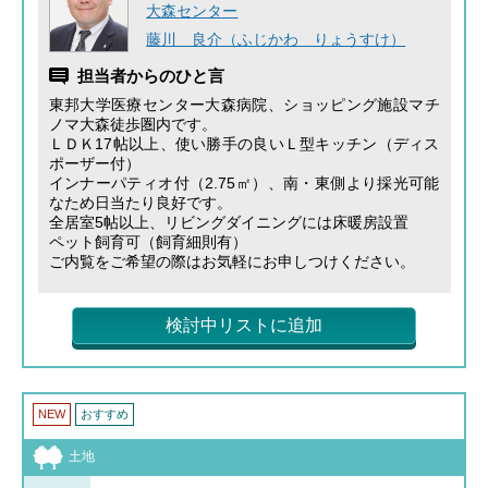
大森センター
藤川 良介（ふじかわ りょうすけ）
担当者からのひと言
東邦大学医療センター大森病院、ショッピング施設マチ
ノマ大森徒歩圏内です。
ＬＤＫ17帖以上、使い勝手の良いＬ型キッチン（ディス
ポーザー付）
インナーパティオ付（2.75㎡）、南・東側より採光可能
なため日当たり良好です。
全居室5帖以上、リビングダイニングには床暖房設置
ペット飼育可（飼育細則有）
ご内覧をご希望の際はお気軽にお申しつけください。
検討中リストに追加
NEW
おすすめ
土地