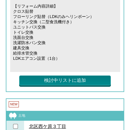
【リフォーム内容詳細】
クロス貼替
フローリング貼替（LDKのみヘリンボーン）
キッチン交換（二型食洗機付き）
ユニットバス交換
トイレ交換
洗面台交換
洗濯防水パン交換
建具交換
給排水管交換
LDKエアコン設置（1台）
検討中リストに追加
NEW
土地
北区西ケ原３丁目