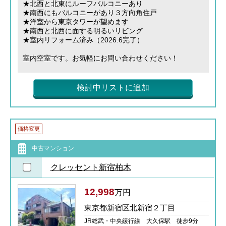
★北西と北東にルーフバルコニーあり
★南西にもバルコニーがあり３方向角住戸
★洋室から東京タワーが望めます
★南西と北西に面する明るいリビング
★室内リフォーム済み（2026.6完了）
室内空室です。お気軽にお問い合わせください！
検討中リストに追加
価格変更
中古マンション
クレッセント新宿柏木
12,998
万円
東京都新宿区北新宿２丁目
JR総武・中央緩行線 大久保駅 徒歩9分