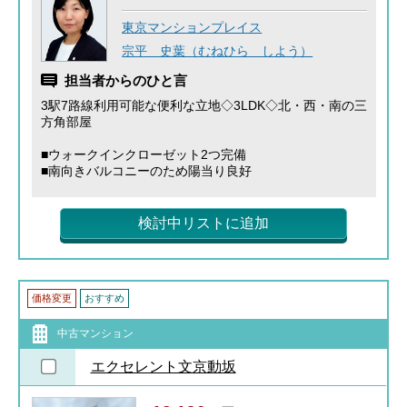
東京マンションプレイス
宗平 史葉（むねひら しよう）
担当者からのひと言
3駅7路線利用可能な便利な立地◇3LDK◇北・西・南の三
方角部屋
■ウォークインクローゼット2つ完備
■南向きバルコニーのため陽当り良好
検討中リストに追加
価格変更
おすすめ
中古マンション
エクセレント文京動坂