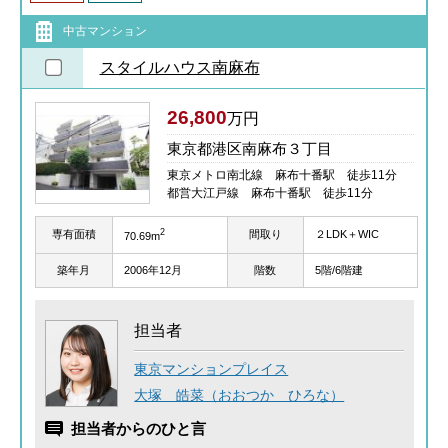
中古マンション
スタイルハウス南麻布
26,800
万円
東京都港区南麻布３丁目
東京メトロ南北線 麻布十番駅 徒歩11分
都営大江戸線 麻布十番駅 徒歩11分
2
専有面積
間取り
２LDK＋WIC
70.69m
築年月
2006年12月
階数
5階/6階建
担当者
東京マンションプレイス
大塚 皓菜（おおつか ひろな）
担当者からのひと言