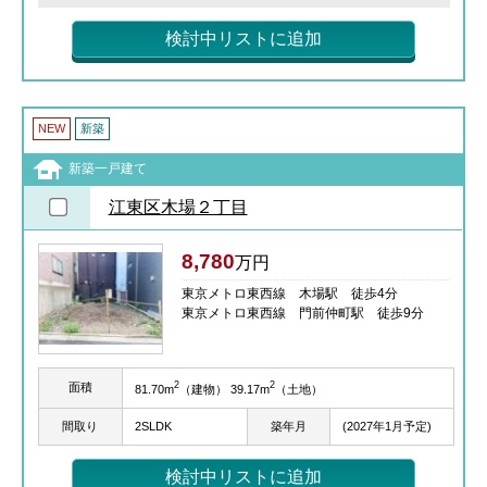
検討中リストに追加
NEW
新築
新築一戸建て
江東区木場２丁目
8,780
万円
東京メトロ東西線 木場駅 徒歩4分
東京メトロ東西線 門前仲町駅 徒歩9分
2
2
面積
81.70m
（建物） 39.17m
（土地）
間取り
2SLDK
築年月
(2027年1月予定)
検討中リストに追加