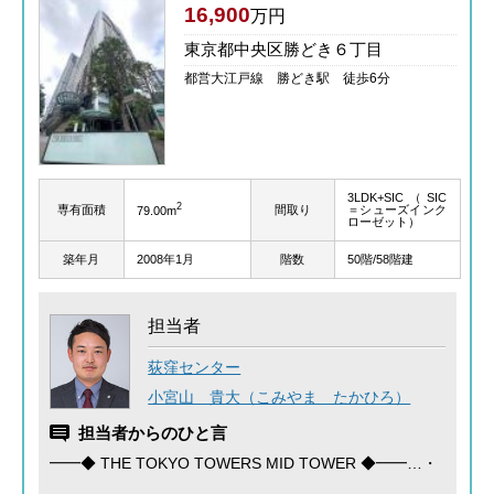
16,900
万円
東京都中央区勝どき６丁目
都営大江戸線 勝どき駅 徒歩6分
3LDK+SIC（SIC
2
専有面積
間取り
＝シューズインク
79.00m
ローゼット）
築年月
2008年1月
階数
50階/58階建
担当者
荻窪センター
小宮山 貴大（こみやま たかひろ）
担当者からのひと言
━━◆ THE TOKYO TOWERS MID TOWER ◆━━…・