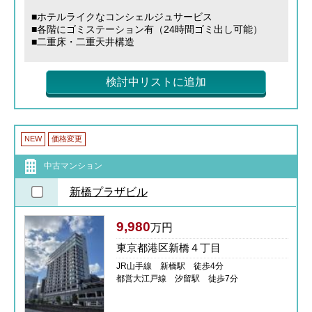
■ホテルライクなコンシェルジュサービス
■各階にゴミステーション有（24時間ゴミ出し可能）
■二重床・二重天井構造
検討中リストに追加
NEW
価格変更
中古マンション
新橋プラザビル
9,980
万円
東京都港区新橋４丁目
JR山手線 新橋駅 徒歩4分
都営大江戸線 汐留駅 徒歩7分