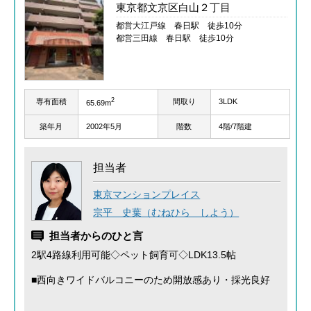
東京都文京区白山２丁目
都営大江戸線 春日駅 徒歩10分
都営三田線 春日駅 徒歩10分
2
専有面積
間取り
3LDK
65.69m
築年月
2002年5月
階数
4階/7階建
担当者
東京マンションプレイス
宗平 史葉（むねひら しよう）
担当者からのひと言
2駅4路線利用可能◇ペット飼育可◇LDK13.5帖
■西向きワイドバルコニーのため開放感あり・採光良好