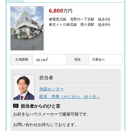
6,800
万円
都電荒川線 滝野川一丁目駅 徒歩3分
東京メトロ南北線 西ケ原駅 徒歩9分
2
土地面積
現況
古家あり
59.13m
担当者
池袋センター
梶原 悠希（かじわら ゆうき）
担当者からのひと言
お好きなハウスメーカーで建築可能です。
お問い合わせお待ちしております。