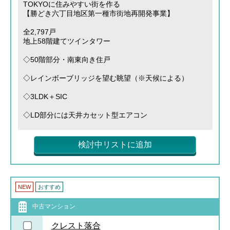
TOKYOに住みやすい街を作る
【勝どき六丁目地区第一種市街地再開発事業】
全2,797戸
地上58階建てツインタワー
◇50階部分・南東向き住戸
◇レインボーブリッジを望む眺望（※天候による）
◇3LDK＋SIC
◇LD部分には天井カセット型エアコン
検討中リストに追加
NEW
おすすめ
中古マンション
クレスト落合