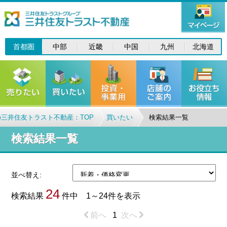
首都圏
中部
近畿
中国
九州
北海道
三井住友トラスト不動産：TOP
買いたい
検索結果一覧
検索結果一覧
並べ替え:
24
検索結果
件中 1～24件を表示
前へ
1
次へ