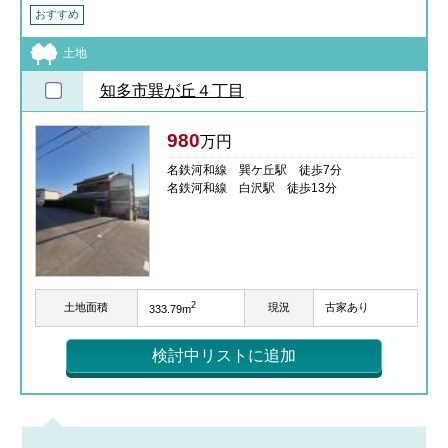
おすすめ
土地
知多市巽が丘４丁目
980
万円
名鉄河和線 巽ケ丘駅 徒歩7分
名鉄河和線 白沢駅 徒歩13分
2
土地面積
現況
古家あり
333.79m
検討中リストに追加