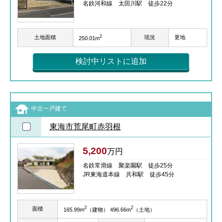
名鉄河和線 太田川駅 徒歩22分
2
土地面積
現況
更地
250.01m
検討中リストに追加
中古一戸建て
東海市荒尾町赤羽根
5,200
万円
名鉄常滑線 聚楽園駅 徒歩25分
JR東海道本線 共和駅 徒歩45分
2
2
面積
165.99m
（建物） 496.66m
（土地）