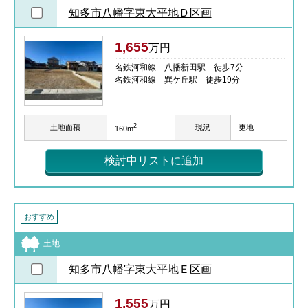
知多市八幡字東大平地Ｄ区画
1,655
万円
名鉄河和線 八幡新田駅 徒歩7分
名鉄河和線 巽ケ丘駅 徒歩19分
2
土地面積
現況
更地
160m
検討中リストに追加
おすすめ
土地
知多市八幡字東大平地Ｅ区画
1,555
万円