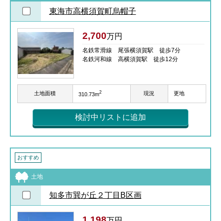
東海市高横須賀町烏帽子
2,700
万円
名鉄常滑線 尾張横須賀駅 徒歩7分
名鉄河和線 高横須賀駅 徒歩12分
2
土地面積
現況
更地
310.73m
検討中リストに追加
おすすめ
土地
知多市巽が丘２丁目B区画
1,198
万円