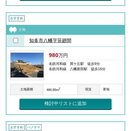
おすすめ
土地
知多市八幡字笹廻間
980
万円
名鉄河和線 巽ケ丘駅 徒歩9分
名鉄河和線 八幡新田駅 徒歩16分
2
土地面積
現況
更地
480.85m
検討中リストに追加
おすすめ
パノラマ