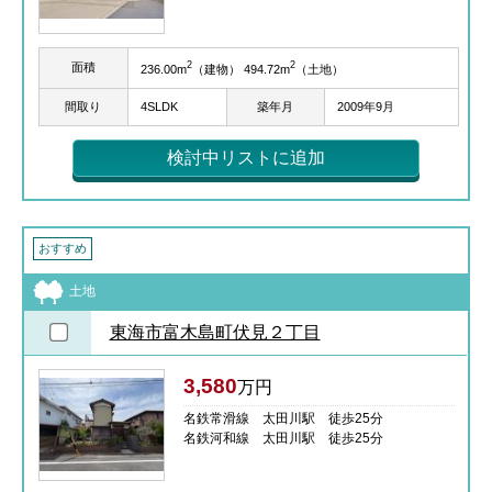
2
2
面積
236.00m
（建物） 494.72m
（土地）
間取り
4SLDK
築年月
2009年9月
検討中リストに追加
おすすめ
土地
東海市富木島町伏見２丁目
3,580
万円
名鉄常滑線 太田川駅 徒歩25分
名鉄河和線 太田川駅 徒歩25分