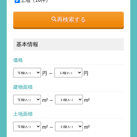
土地（16件）
再検索する
基本情報
価格
円 ～
円
建物面積
m² ～
m²
土地面積
m² ～
m²