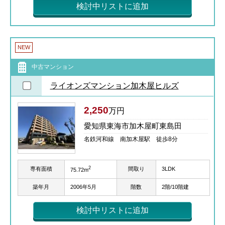
検討中リストに追加
NEW
中古マンション
ライオンズマンション加木屋ヒルズ
2,250
万円
愛知県東海市加木屋町東島田
名鉄河和線 南加木屋駅 徒歩8分
2
専有面積
間取り
3LDK
75.72m
築年月
2006年5月
階数
2階/10階建
検討中リストに追加