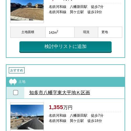
名鉄河和線 八幡新田駅 徒歩7分
名鉄河和線 巽ケ丘駅 徒歩19分
2
土地面積
現況
更地
142m
検討中リストに追加
おすすめ
土地
知多市八幡字東大平地Ｋ区画
1,355
万円
名鉄河和線 八幡新田駅 徒歩7分
名鉄河和線 巽ケ丘駅 徒歩18分