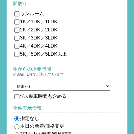
間取り
ワンルーム
1K／1DK／1LDK
2K／2DK／2LDK
3K／3DK／3LDK
4K／4DK／4LDK
5K／5DK／5LDK以上
駅からの所要時間
※80m=1分で計算しています
バス乗車時間も含める
物件表示情報
指定なし
本日の新着/価格変更