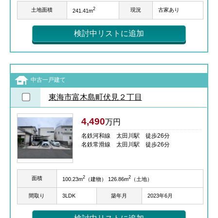
2
土地面積
現況
古家あり
241.41m
検討中リストに追加
中古一戸建て
東海市富木島町伏見２丁目
4,490
万円
名鉄河和線 太田川駅 徒歩26分
名鉄常滑線 太田川駅 徒歩26分
2
2
面積
100.23m
（建物） 126.86m
（土地）
間取り
3LDK
築年月
2023年6月