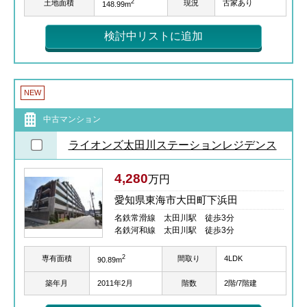
2
土地面積
現況
古家あり
148.99m
検討中リストに追加
NEW
中古マンション
ライオンズ太田川ステーションレジデンス
4,280
万円
愛知県東海市大田町下浜田
名鉄常滑線 太田川駅 徒歩3分
名鉄河和線 太田川駅 徒歩3分
2
専有面積
間取り
4LDK
90.89m
築年月
2011年2月
階数
2階/7階建