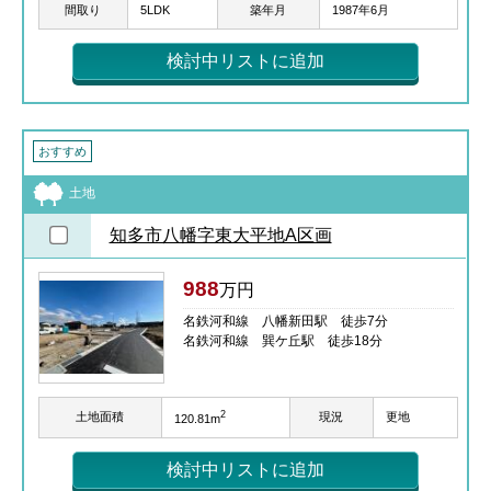
間取り
5LDK
築年月
1987年6月
検討中リストに追加
おすすめ
土地
知多市八幡字東大平地A区画
988
万円
名鉄河和線 八幡新田駅 徒歩7分
名鉄河和線 巽ケ丘駅 徒歩18分
2
土地面積
現況
更地
120.81m
検討中リストに追加