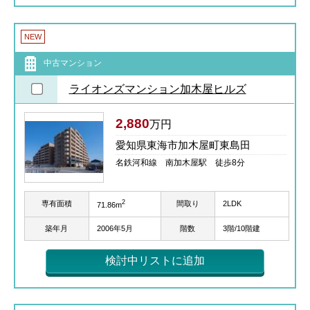
NEW
中古マンション
ライオンズマンション加木屋ヒルズ
2,880
万円
愛知県東海市加木屋町東島田
名鉄河和線 南加木屋駅 徒歩8分
2
専有面積
間取り
2LDK
71.86m
築年月
2006年5月
階数
3階/10階建
検討中リストに追加