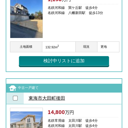
名鉄河和線 巽ケ丘駅 徒歩4分
名鉄河和線 八幡新田駅 徒歩13分
2
土地面積
現況
更地
132.92m
検討中リストに追加
中古一戸建て
東海市大田町後田
14,800
万円
名鉄常滑線 太田川駅 徒歩4分
名鉄河和線 太田川駅 徒歩4分