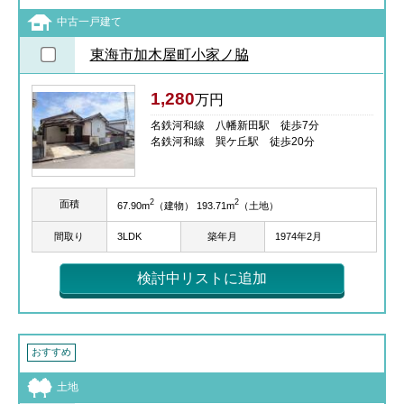
中古一戸建て
東海市加木屋町小家ノ脇
1,280
万円
名鉄河和線 八幡新田駅 徒歩7分
名鉄河和線 巽ケ丘駅 徒歩20分
2
2
面積
67.90m
（建物） 193.71m
（土地）
間取り
3LDK
築年月
1974年2月
検討中リストに追加
おすすめ
土地