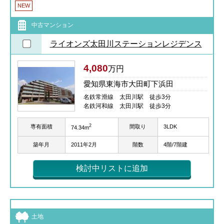
NEW
中古マンション
ライオンズ太田川ステーションレジデンス
4,080
万円
愛知県東海市大田町下浜田
名鉄常滑線 太田川駅 徒歩3分
名鉄河和線 太田川駅 徒歩3分
2
専有面積
間取り
3LDK
74.34m
築年月
2011年2月
階数
4階/7階建
検討中リストに追加
土地