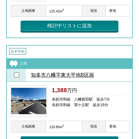
2
土地面積
現況
更地
125.42m
検討中リストに追加
おすすめ
土地
知多市八幡字東大平地B区画
1,388
万円
名鉄河和線 八幡新田駅 徒歩7分
名鉄河和線 巽ケ丘駅 徒歩18分
2
土地面積
現況
更地
120.80m