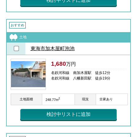
検討中リストに追加
おすすめ
土地
東海市加木屋町泡池
1,680
万円
名鉄河和線 南加木屋駅 徒歩12分
名鉄河和線 八幡新田駅 徒歩19分
2
土地面積
現況
古家あり
248.77m
検討中リストに追加