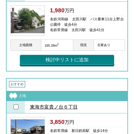
1,980
万円
名鉄河和線 太田川駅 バス乗車11分上野台
公園停 徒歩4分
名鉄常滑線 太田川駅 徒歩41分
2
土地面積
現況
古家あり
165.28m
検討中リストに追加
おすすめ
土地
東海市富貴ノ台６丁目
3,850
万円
名鉄常滑線 新日鉄前駅 徒歩14分