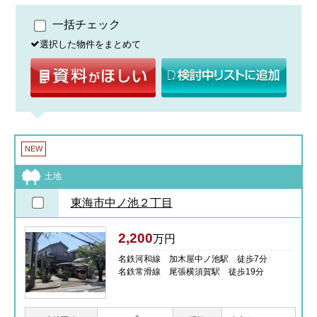
一括チェック
選択した物件をまとめて
NEW
土地
東海市中ノ池２丁目
2,200
万円
名鉄河和線 加木屋中ノ池駅 徒歩7分
名鉄常滑線 尾張横須賀駅 徒歩19分