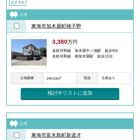
おすすめ
土地
東海市加木屋町雉子野
3,380
万円
名鉄河和線 加木屋中ノ池駅 徒歩9分
名鉄河和線 南加木屋駅 徒歩15分
2
土地面積
現況
古家あり
240.63m
検討中リストに追加
土地
東海市富木島町新道才