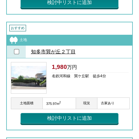
検討中リストに追加
おすすめ
土地
知多市巽が丘２丁目
1,980
万円
名鉄河和線 巽ケ丘駅 徒歩4分
2
土地面積
現況
古家あり
375.97m
検討中リストに追加