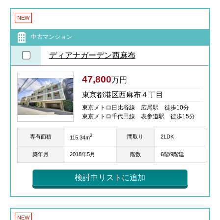
NEW
中古マンション
ディアナガーデン西麻布
47,800
万円
東京都港区西麻布４丁目
東京メトロ日比谷線 広尾駅 徒歩10分
東京メトロ千代田線 表参道駅 徒歩15分
2
専有面積
間取り
2LDK
115.34m
築年月
2018年5月
階数
6階/9階建
検討中リストに追加
NEW