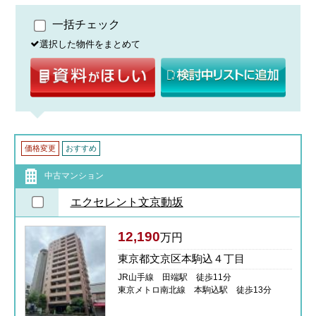
一括チェック
選択した物件をまとめて
価格変更
おすすめ
中古マンション
エクセレント文京動坂
12,190
万円
東京都文京区本駒込４丁目
JR山手線 田端駅 徒歩11分
東京メトロ南北線 本駒込駅 徒歩13分