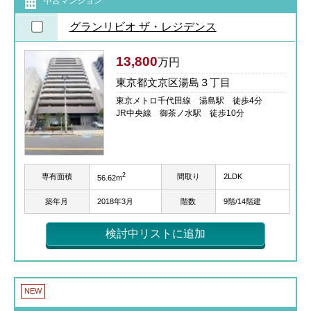
中古マンション
グランリビオ ザ・レジデンス
13,800
万円
東京都文京区湯島３丁目
東京メトロ千代田線 湯島駅 徒歩4分
JR中央線 御茶ノ水駅 徒歩10分
2
専有面積
間取り
2LDK
56.62m
築年月
2018年3月
階数
9階/14階建
検討中リストに追加
NEW