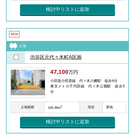
検討中リストに追加
NEW
土地
渋谷区元代々木町A区画
47,100
万円
小田急小田原線 代々木八幡駅 徒歩4分
東京メトロ千代田線 代々木公園駅 徒歩5
分
2
土地面積
現況
更地
106.48m
検討中リストに追加