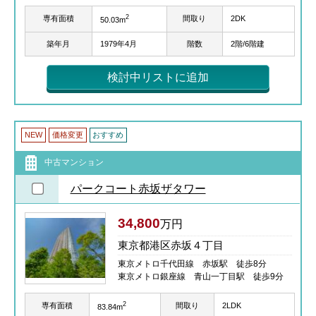
2
専有面積
間取り
2DK
50.03m
築年月
1979年4月
階数
2階/6階建
検討中リストに追加
NEW
価格変更
おすすめ
中古マンション
パークコート赤坂ザタワー
34,800
万円
東京都港区赤坂４丁目
東京メトロ千代田線 赤坂駅 徒歩8分
東京メトロ銀座線 青山一丁目駅 徒歩9分
2
専有面積
間取り
2LDK
83.84m