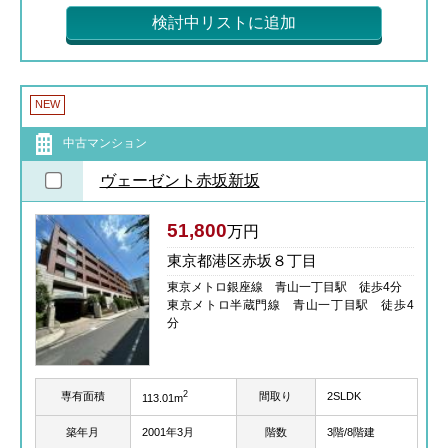
検討中リストに追加
NEW
中古マンション
ヴェーゼント赤坂新坂
51,800
万円
東京都港区赤坂８丁目
東京メトロ銀座線 青山一丁目駅 徒歩4分
東京メトロ半蔵門線 青山一丁目駅 徒歩4
分
2
専有面積
間取り
2SLDK
113.01m
築年月
2001年3月
階数
3階/8階建