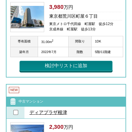
3,980
万円
東京都荒川区町屋６丁目
東京メトロ千代田線 町屋駅 徒歩12分
京成本線 町屋駅 徒歩13分
2
専有面積
間取り
1DK
31.00m
築年月
2022年7月
階数
5階/11階建
検討中リストに追加
NEW
中古マンション
ディアプラザ根津
2,300
万円