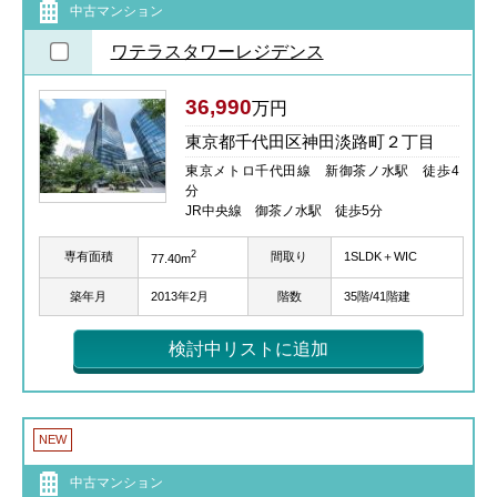
中古マンション
ワテラスタワーレジデンス
36,990
万円
東京都千代田区神田淡路町２丁目
東京メトロ千代田線 新御茶ノ水駅 徒歩4
分
JR中央線 御茶ノ水駅 徒歩5分
2
専有面積
間取り
1SLDK＋WIC
77.40m
築年月
2013年2月
階数
35階/41階建
検討中リストに追加
NEW
中古マンション