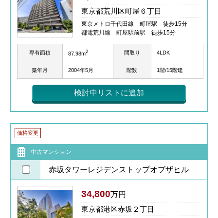
東京都荒川区町屋６丁目
東京メトロ千代田線 町屋駅 徒歩15分
都電荒川線 町屋駅前駅 徒歩15分
2
専有面積
間取り
4LDK
87.98m
築年月
2004年5月
階数
1階/15階建
検討中リストに追加
価格変更
中古マンション
赤坂タワーレジデンストップオブザヒル
34,800
万円
東京都港区赤坂２丁目