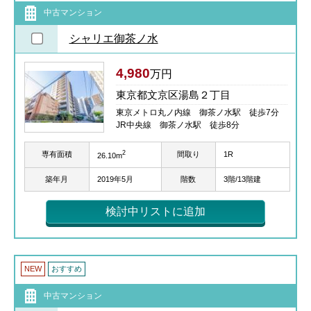
中古マンション
シャリエ御茶ノ水
4,980
万円
東京都文京区湯島２丁目
東京メトロ丸ノ内線 御茶ノ水駅 徒歩7分
JR中央線 御茶ノ水駅 徒歩8分
2
専有面積
間取り
1R
26.10m
築年月
2019年5月
階数
3階/13階建
検討中リストに追加
NEW
おすすめ
中古マンション