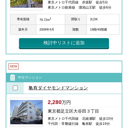
東京メトロ千代田線 赤坂駅 徒歩5分
東京メトロ銀座線 溜池山王駅 徒歩6分
2
専有面積
間取り
2LDK
76.72m
築年月
2008年4月
階数
19階/45階建
検討中リストに追加
NEW
中古マンション
亀有ダイヤモンドマンション
2,280
万円
東京都足立区大谷田３丁目
東京メトロ千代田線 北綾瀬駅 徒歩10分
千代田・常磐緩行線 亀有駅 徒歩19分