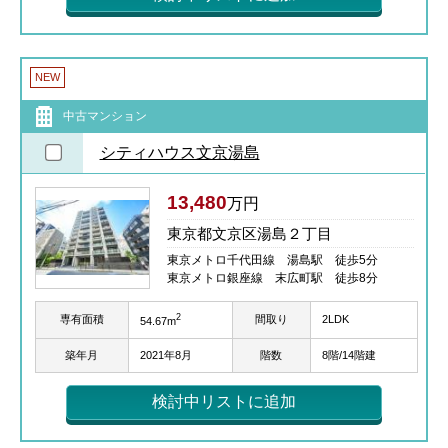
NEW
中古マンション
シティハウス文京湯島
13,480
万円
東京都文京区湯島２丁目
東京メトロ千代田線 湯島駅 徒歩5分
東京メトロ銀座線 末広町駅 徒歩8分
2
専有面積
間取り
2LDK
54.67m
築年月
2021年8月
階数
8階/14階建
検討中リストに追加