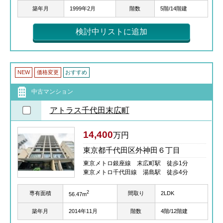
築年月
1999年2月
階数
5階/14階建
検討中リストに追加
NEW
価格変更
おすすめ
中古マンション
アトラス千代田末広町
14,400
万円
東京都千代田区外神田６丁目
東京メトロ銀座線 末広町駅 徒歩1分
東京メトロ千代田線 湯島駅 徒歩4分
2
専有面積
間取り
2LDK
56.47m
築年月
2014年11月
階数
4階/12階建