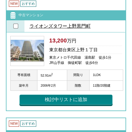
NEW
おすすめ
中古マンション
ライオンズタワー上野黒門町
13,200
万円
東京都台東区上野１丁目
東京メトロ千代田線 湯島駅 徒歩1分
JR山手線 御徒町駅 徒歩6分
2
専有面積
間取り
1LDK
52.91m
築年月
2006年2月
階数
11階/20階建
検討中リストに追加
NEW
おすすめ