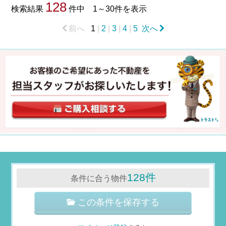
128
検索結果
件中 1～30件を表示
前へ
1
|
2
|
3
|
4
|
5
次へ
128件
条件に合う物件
この条件を保存する