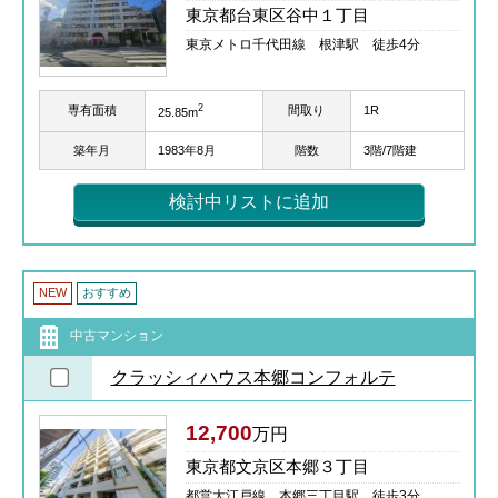
東京都台東区谷中１丁目
東京メトロ千代田線 根津駅 徒歩4分
2
専有面積
間取り
1R
25.85m
築年月
1983年8月
階数
3階/7階建
検討中リストに追加
NEW
おすすめ
中古マンション
クラッシィハウス本郷コンフォルテ
12,700
万円
東京都文京区本郷３丁目
都営大江戸線 本郷三丁目駅 徒歩3分