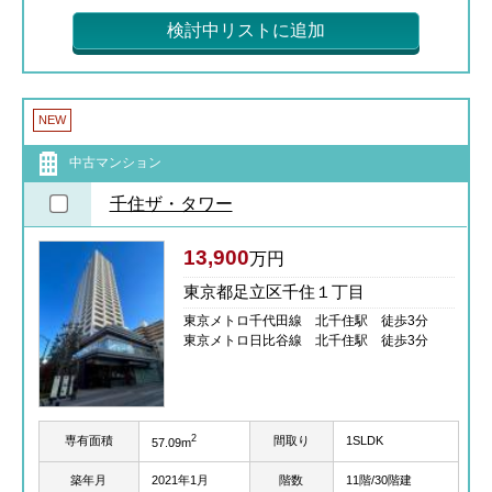
検討中リストに追加
NEW
中古マンション
千住ザ・タワー
13,900
万円
東京都足立区千住１丁目
東京メトロ千代田線 北千住駅 徒歩3分
東京メトロ日比谷線 北千住駅 徒歩3分
2
専有面積
間取り
1SLDK
57.09m
築年月
2021年1月
階数
11階/30階建