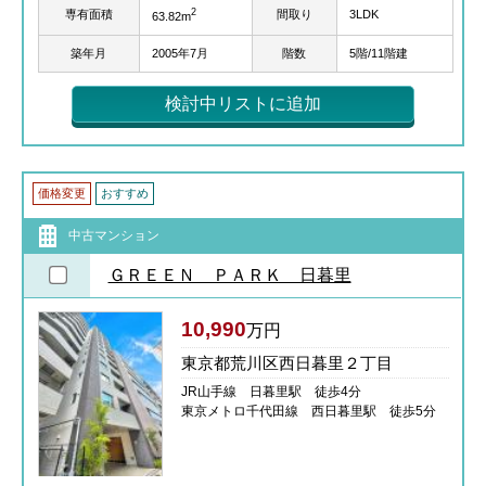
2
専有面積
間取り
3LDK
63.82m
築年月
2005年7月
階数
5階/11階建
検討中リストに追加
価格変更
おすすめ
中古マンション
ＧＲＥＥＮ ＰＡＲＫ 日暮里
10,990
万円
東京都荒川区西日暮里２丁目
JR山手線 日暮里駅 徒歩4分
東京メトロ千代田線 西日暮里駅 徒歩5分