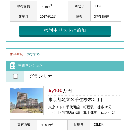
2
専有面積
間取り
3LDK
74.19m
築年月
2017年12月
階数
2階/14階建
検討中リストに追加
価格変更
おすすめ
中古マンション
グランリオ
5,400
万円
東京都足立区千住桜木２丁目
東京メトロ千代田線 町屋駅 徒歩18分
千代田・常磐緩行線 北千住駅 徒歩23分
2
専有面積
間取り
3SLDK
80.85m