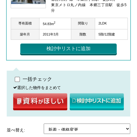
東京メトロ丸ノ内線 本郷三丁目駅 徒歩5
分
2
専有面積
間取り
2LDK
54.83m
築年月
2011年3月
階数
5階/12階建
検討中リストに追加
一括チェック
選択した物件をまとめて
並べ替え: