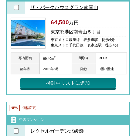
ザ・パークハウスグラン南青山
64,500
万円
東京都港区南青山５丁目
東京メトロ銀座線 表参道駅 徒歩4分
東京メトロ千代田線 表参道駅 徒歩4分
2
専有面積
間取り
3LDK
99.40m
築年月
2016年8月
階数
1階/7階建
検討中リストに追加
NEW
価格変更
中古マンション
レクセルガーデン北綾瀬