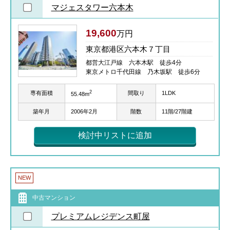
マジェスタワー六本木
19,600
万円
東京都港区六本木７丁目
都営大江戸線 六本木駅 徒歩4分
東京メトロ千代田線 乃木坂駅 徒歩6分
2
専有面積
間取り
1LDK
55.48m
築年月
2006年2月
階数
11階/27階建
検討中リストに追加
NEW
中古マンション
プレミアムレジデンス町屋