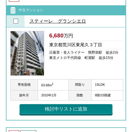
中古マンション
スティーレ グランシエロ
6,680
万円
東京都荒川区東尾久３丁目
日暮里・舎人ライナー 熊野前駅 徒歩2分
東京メトロ千代田線 町屋駅 徒歩15分
2
専有面積
間取り
1SLDK
63.68m
築年月
2010年2月
階数
8階/15階建
検討中リストに追加