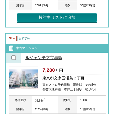
築年月
2009年6月
階数
33階/43階建
検討中リストに追加
NEW
おすすめ
中古マンション
ルジェンテ文京湯島
7,280
万円
東京都文京区湯島２丁目
東京メトロ千代田線 湯島駅 徒歩5分
都営大江戸線 本郷三丁目駅 徒歩6分
2
専有面積
間取り
1LDK
36.53m
築年月
2022年8月
階数
15階/15階建