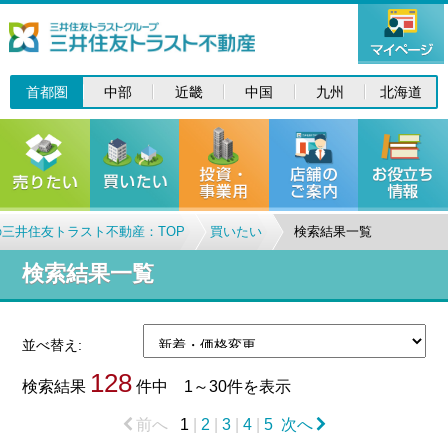
首都圏
中部
近畿
中国
九州
北海道
三井住友トラスト不動産：TOP
買いたい
検索結果一覧
検索結果一覧
並べ替え:
128
検索結果
件中 1～30件を表示
前へ
1
|
2
|
3
|
4
|
5
次へ