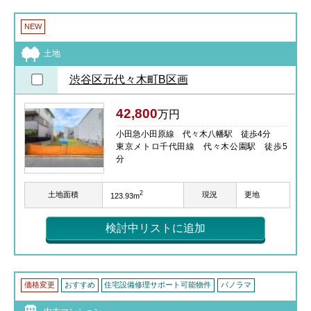
NEW
土地
渋谷区元代々木町B区画
42,800
万円
小田急小田原線 代々木八幡駅 徒歩4分
東京メトロ千代田線 代々木公園駅 徒歩5
分
2
土地面積
現況
更地
123.93m
検討中リストに追加
価格変更
おすすめ
住宅設備修理サポート可能物件
パノラマ