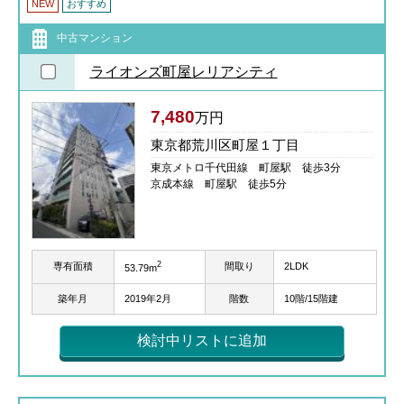
NEW
おすすめ
中古マンション
ライオンズ町屋レリアシティ
7,480
万円
東京都荒川区町屋１丁目
東京メトロ千代田線 町屋駅 徒歩3分
京成本線 町屋駅 徒歩5分
2
専有面積
間取り
2LDK
53.79m
築年月
2019年2月
階数
10階/15階建
検討中リストに追加