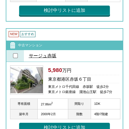
検討中リストに追加
NEW
おすすめ
中古マンション
サージュ赤坂
5,980
万円
東京都港区赤坂６丁目
東京メトロ千代田線 赤坂駅 徒歩2分
東京メトロ銀座線 溜池山王駅 徒歩7分
2
専有面積
間取り
1DK
27.86m
築年月
2000年2月
階数
4階/7階建
検討中リストに追加