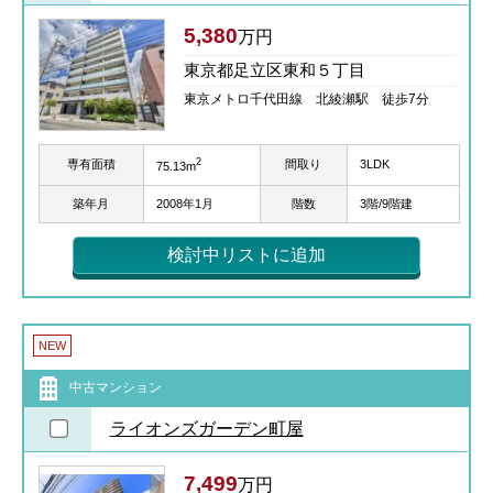
5,380
万円
東京都足立区東和５丁目
東京メトロ千代田線 北綾瀬駅 徒歩7分
2
専有面積
間取り
3LDK
75.13m
築年月
2008年1月
階数
3階/9階建
検討中リストに追加
NEW
中古マンション
ライオンズガーデン町屋
7,499
万円