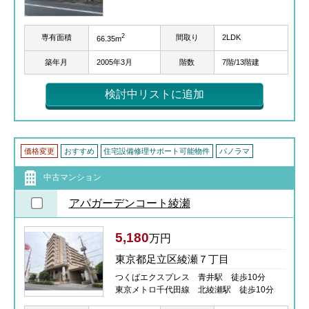
2
専有面積
間取り
2LDK
66.35m
築年月
2005年3月
階数
7階/13階建
検討中リストに追加
価格変更
おすすめ
住宅設備修理サポート可能物件
パノラマ
中古マンション
アパガーデンコート綾瀬
5,180
万円
東京都足立区綾瀬７丁目
つくばエクスプレス 青井駅 徒歩10分
東京メトロ千代田線 北綾瀬駅 徒歩10分