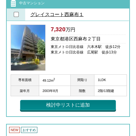
中古マンション
グレイスコート西麻布１
7,320
万円
東京都港区西麻布２丁目
東京メトロ日比谷線 六本木駅 徒歩12分
東京メトロ日比谷線 広尾駅 徒歩13分
2
専有面積
間取り
1LDK
49.12m
築年月
2003年8月
階数
2階/13階建
検討中リストに追加
NEW
おすすめ