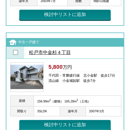
築年月
2003年7月
階数
9階/11階建
検討中リストに追加
中古一戸建て
松戸市中金杉４丁目
5,800
万円
千代田・常磐緩行線 北小金駅 徒歩17分
流山線 小金城趾駅 徒歩7分
2
2
面積
156.99m
（建物） 165.28m
（土地）
間取り
3SLDK
築年月
2007年3月
検討中リストに追加