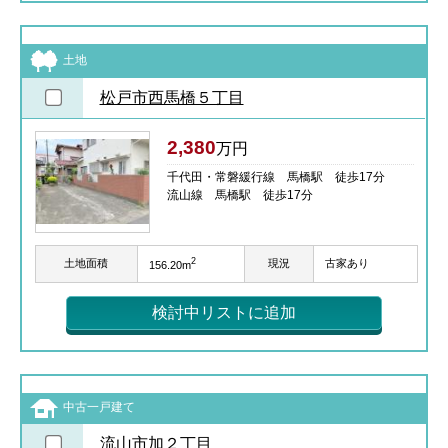
土地
松戸市西馬橋５丁目
2,380
万円
千代田・常磐緩行線 馬橋駅 徒歩17分
流山線 馬橋駅 徒歩17分
2
土地面積
現況
古家あり
156.20m
検討中リストに追加
中古一戸建て
流山市加２丁目