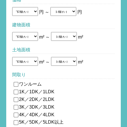
円 ～
円
建物面積
m² ～
m²
土地面積
m² ～
m²
間取り
ワンルーム
1K／1DK／1LDK
2K／2DK／2LDK
3K／3DK／3LDK
4K／4DK／4LDK
5K／5DK／5LDK以上