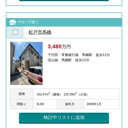
中古一戸建て
松戸市馬橋
3,480
万円
千代田・常磐緩行線 馬橋駅 徒歩12分
流山線 馬橋駅 徒歩12分
2
2
面積
102.67m
（建物） 129.39m
（土地）
間取り
3LDK
築年月
2009年1月
検討中リストに追加