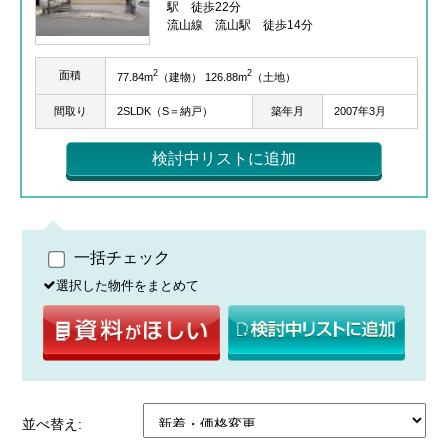
駅 徒歩22分
流山線 流山駅 徒歩14分
2
2
面積
77.84m
（建物） 126.88m
（土地）
間取り
2SLDK（S＝納戸）
築年月
2007年3月
検討中リストに追加
一括チェック
選択した物件をまとめて
並べ替え: