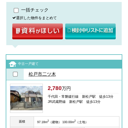
一括チェック
選択した物件をまとめて
中古一戸建て
松戸市二ツ木
2,780
万円
千代田・常磐緩行線 新松戸駅 徒歩13分
JR武蔵野線 新松戸駅 徒歩13分
2
2
面積
97.18m
（建物） 100.00m
（土地）