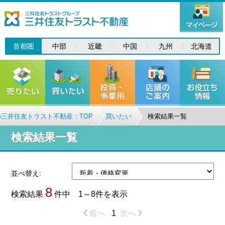
首都圏
中部
近畿
中国
九州
北海道
三井住友トラスト不動産：TOP
買いたい
検索結果一覧
検索結果一覧
並べ替え:
8
検索結果
件中 1～8件を表示
前へ
1
次へ