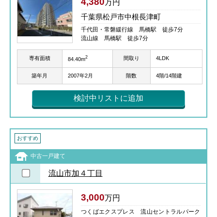
4,380
万円
千葉県松戸市中根長津町
千代田・常磐緩行線 馬橋駅 徒歩7分
流山線 馬橋駅 徒歩7分
2
専有面積
間取り
4LDK
84.40m
築年月
2007年2月
階数
4階/14階建
検討中リストに追加
おすすめ
中古一戸建て
流山市加４丁目
3,000
万円
つくばエクスプレス 流山セントラルパーク