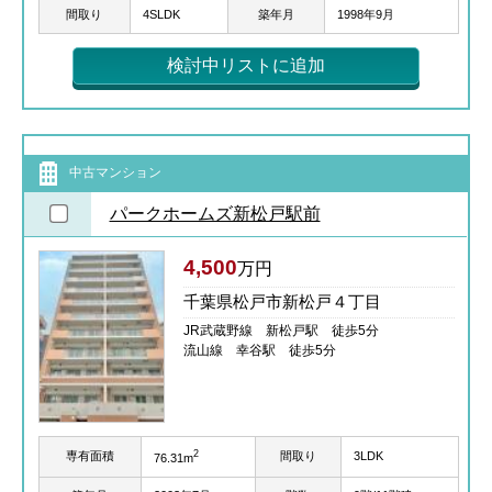
間取り
4SLDK
築年月
1998年9月
検討中リストに追加
中古マンション
パークホームズ新松戸駅前
4,500
万円
千葉県松戸市新松戸４丁目
JR武蔵野線 新松戸駅 徒歩5分
流山線 幸谷駅 徒歩5分
2
専有面積
間取り
3LDK
76.31m