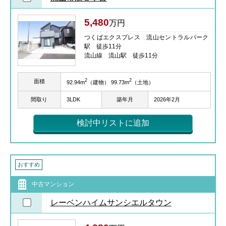
5,480
万円
つくばエクスプレス 流山セントラルパーク
駅 徒歩11分
流山線 流山駅 徒歩11分
2
2
面積
92.94m
（建物） 99.73m
（土地）
間取り
3LDK
築年月
2026年2月
検討中リストに追加
おすすめ
中古マンション
レーベンハイムサンシエルタウン