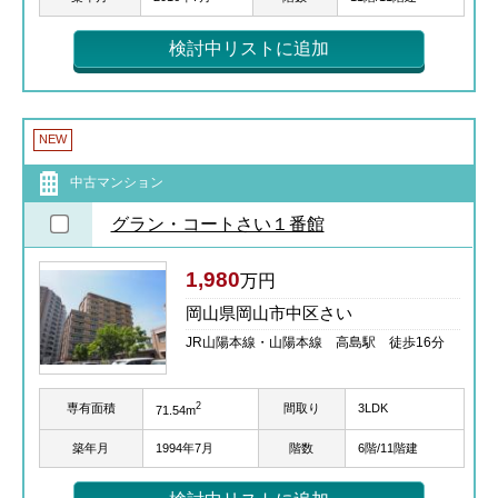
検討中リストに追加
NEW
中古マンション
グラン・コートさい１番館
1,980
万円
岡山県岡山市中区さい
JR山陽本線・山陽本線 高島駅 徒歩16分
2
専有面積
間取り
3LDK
71.54m
築年月
1994年7月
階数
6階/11階建