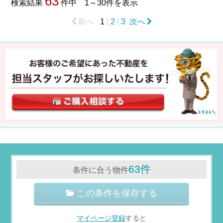
63
検索結果
件中 1～30件を表示
前へ
1
|
2
|
3
次へ
63件
条件に合う物件
この条件を保存する
マイページ登録
すると