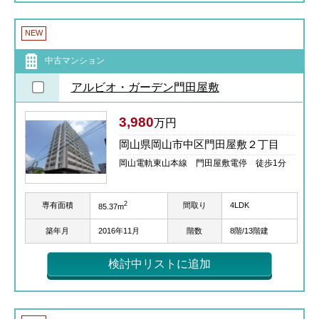
NEW
中古マンション
アルビオ・ガーデン門田屋敷
3,980
万円
岡山県岡山市中区門田屋敷２丁目
岡山電軌東山本線 門田屋敷電停 徒歩1分
2
専有面積
間取り
4LDK
85.37m
築年月
2016年11月
階数
8階/13階建
検討中リストに追加