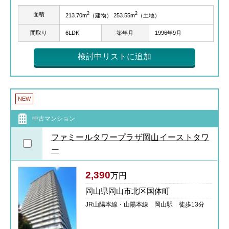
2
2
面積
213.70m
（建物） 253.55m
（土地）
間取り
6LDK
築年月
1996年9月
検討中リストに追加
NEW
中古マンション
ファミールタワープラザ岡山イーストタワ
ー
2,390
万円
岡山県岡山市北区国体町
JR山陽本線・山陽本線 岡山駅 徒歩13分