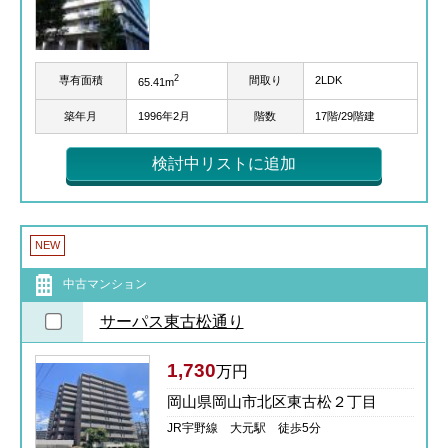
2
専有面積
間取り
2LDK
65.41m
築年月
1996年2月
階数
17階/29階建
検討中リストに追加
NEW
中古マンション
サーパス東古松通り
1,730
万円
岡山県岡山市北区東古松２丁目
JR宇野線 大元駅 徒歩5分