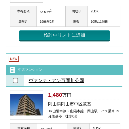
2
専有面積
間取り
2LDK
63.59m
築年月
1996年2月
階数
10階/11階建
検討中リストに追加
NEW
中古マンション
ヴァンテ・アン百間川公園
1,480
万円
岡山県岡山市中区兼基
JR山陽本線・山陽本線 岡山駅 バス乗車19
分兼基停 徒歩6分
2
専有面積
間取り
3LDK
72.02m