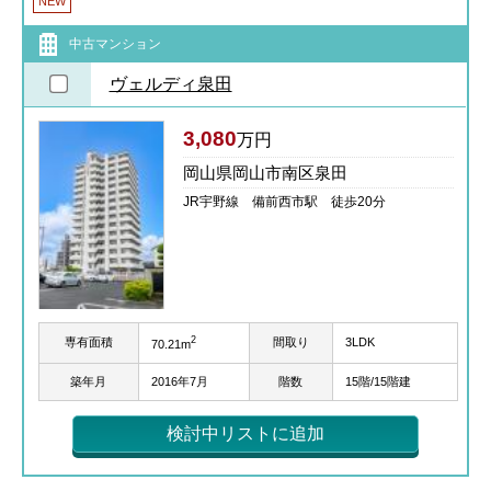
NEW
中古マンション
ヴェルディ泉田
3,080
万円
岡山県岡山市南区泉田
JR宇野線 備前西市駅 徒歩20分
2
専有面積
間取り
3LDK
70.21m
築年月
2016年7月
階数
15階/15階建
検討中リストに追加