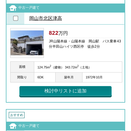
中古一戸建て
岡山市北区津高
822
万円
JR山陽本線・山陽本線 岡山駅 バス乗車43
分半田山ハイツ西区停 徒歩2分
2
2
面積
124.75m
（建物） 343.72m
（土地）
間取り
6DK
築年月
1972年10月
検討中リストに追加
おすすめ
中古一戸建て