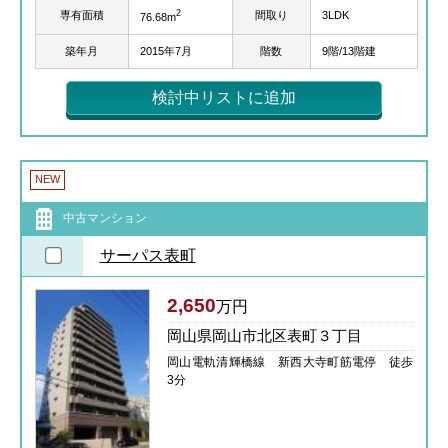
2
専有面積
間取り
3LDK
76.68m
築年月
2015年7月
階数
9階/13階建
検討中リストに追加
NEW
中古マンション
サーパス表町
2,650
万円
岡山県岡山市北区表町３丁目
岡山電軌清輝橋線 新西大寺町筋電停 徒歩
3分