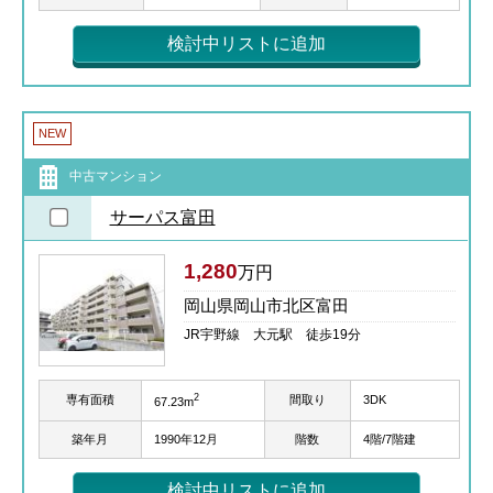
検討中リストに追加
NEW
中古マンション
サーパス富田
1,280
万円
岡山県岡山市北区富田
JR宇野線 大元駅 徒歩19分
2
専有面積
間取り
3DK
67.23m
築年月
1990年12月
階数
4階/7階建
検討中リストに追加