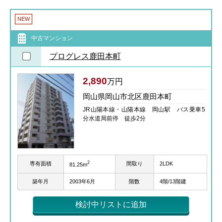
NEW
中古マンション
プログレス鹿田本町
2,890
万円
岡山県岡山市北区鹿田本町
JR山陽本線・山陽本線 岡山駅 バス乗車5
分水道局前停 徒歩2分
2
専有面積
間取り
2LDK
81.25m
築年月
2003年6月
階数
4階/13階建
検討中リストに追加