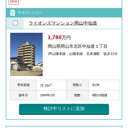
NEW
中古マンション
ライオンズマンション岡山中仙道
1,780
万円
岡山県岡山市北区中仙道１丁目
JR山陽本線・山陽本線 北長瀬駅 徒歩12分
2
専有面積
間取り
3LDK
75.14m
築年月
1990年3月
階数
4階/10階建
検討中リストに追加