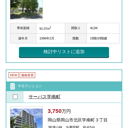
2
専有面積
間取り
4LDK
91.07m
築年月
1996年2月
階数
19階/29階建
検討中リストに追加
NEW
価格変更
中古マンション
サーパス学南町
3,750
万円
岡山県岡山市北区学南町３丁目
JR津山線 法界院駅 徒歩5分