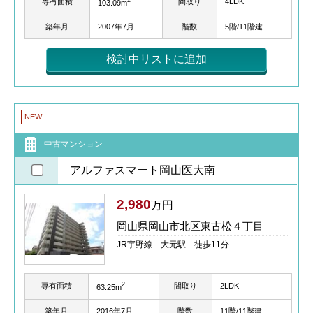
2
専有面積
間取り
4LDK
103.09m
築年月
2007年7月
階数
5階/11階建
検討中リストに追加
NEW
中古マンション
アルファスマート岡山医大南
2,980
万円
岡山県岡山市北区東古松４丁目
JR宇野線 大元駅 徒歩11分
2
専有面積
間取り
2LDK
63.25m
築年月
2016年7月
階数
11階/11階建