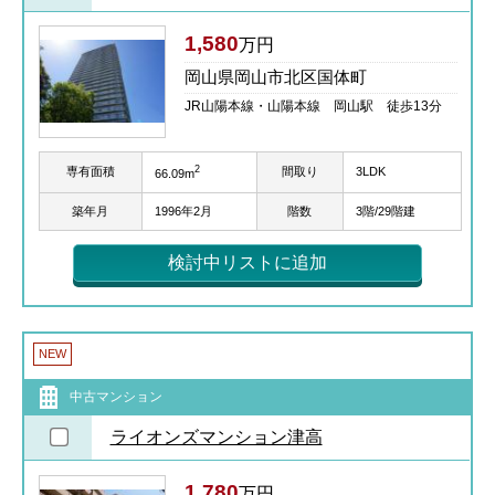
1,580
万円
岡山県岡山市北区国体町
JR山陽本線・山陽本線 岡山駅 徒歩13分
2
専有面積
間取り
3LDK
66.09m
築年月
1996年2月
階数
3階/29階建
検討中リストに追加
NEW
中古マンション
ライオンズマンション津高
1,780
万円