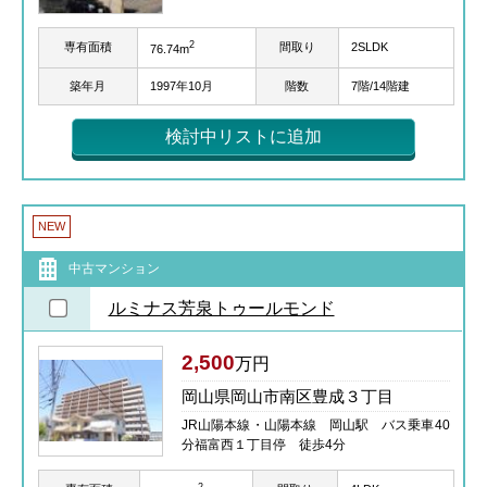
2
専有面積
間取り
2SLDK
76.74m
築年月
1997年10月
階数
7階/14階建
検討中リストに追加
NEW
中古マンション
ルミナス芳泉トゥールモンド
2,500
万円
岡山県岡山市南区豊成３丁目
JR山陽本線・山陽本線 岡山駅 バス乗車40
分福富西１丁目停 徒歩4分