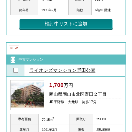
築年月
1999年2月
階数
6階/10階建
検討中リストに追加
NEW
中古マンション
ライオンズマンション野田公園
1,700
万円
岡山県岡山市北区野田２丁目
JR宇野線 大元駅 徒歩17分
2
専有面積
間取り
2SLDK
70.15m
築年月
1991年3月
階数
2階/8階建