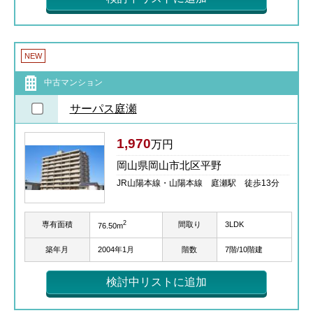
NEW
中古マンション
サーパス庭瀬
1,970
万円
岡山県岡山市北区平野
JR山陽本線・山陽本線 庭瀬駅 徒歩13分
2
専有面積
間取り
3LDK
76.50m
築年月
2004年1月
階数
7階/10階建
検討中リストに追加