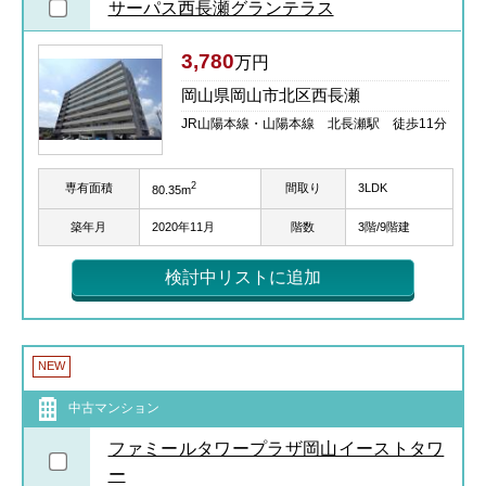
サーパス西長瀬グランテラス
3,780
万円
岡山県岡山市北区西長瀬
JR山陽本線・山陽本線 北長瀬駅 徒歩11分
2
専有面積
間取り
3LDK
80.35m
築年月
2020年11月
階数
3階/9階建
検討中リストに追加
NEW
中古マンション
ファミールタワープラザ岡山イーストタワ
ー