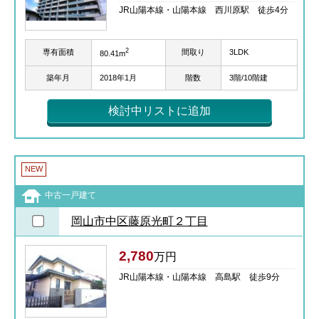
JR山陽本線・山陽本線 西川原駅 徒歩4分
2
専有面積
間取り
3LDK
80.41m
築年月
2018年1月
階数
3階/10階建
検討中リストに追加
NEW
中古一戸建て
岡山市中区藤原光町２丁目
2,780
万円
JR山陽本線・山陽本線 高島駅 徒歩9分