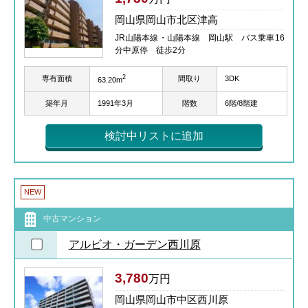
岡山県岡山市北区津高
JR山陽本線・山陽本線 岡山駅 バス乗車16
分中原停 徒歩2分
2
専有面積
間取り
3DK
63.20m
築年月
1991年3月
階数
6階/8階建
検討中リストに追加
NEW
中古マンション
アルビオ・ガーデン西川原
3,780
万円
岡山県岡山市中区西川原