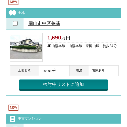
NEW
土地
岡山市中区兼基
1,690
万円
JR山陽本線・山陽本線 東岡山駅 徒歩24分
2
土地面積
現況
古家あり
188.91m
検討中リストに追加
NEW
中古マンション