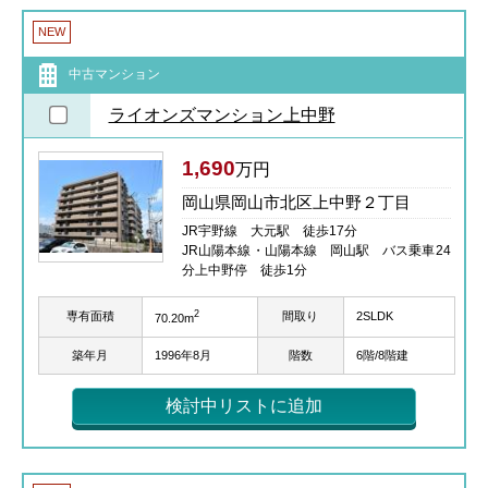
NEW
中古マンション
ライオンズマンション上中野
1,690
万円
岡山県岡山市北区上中野２丁目
JR宇野線 大元駅 徒歩17分
JR山陽本線・山陽本線 岡山駅 バス乗車24
分上中野停 徒歩1分
2
専有面積
間取り
2SLDK
70.20m
築年月
1996年8月
階数
6階/8階建
検討中リストに追加