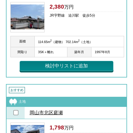
2,380
万円
JR宇野線 迫川駅 徒歩5分
2
2
面積
114.65m
（建物） 702.14m
（土地）
間取り
3SK＋離れ
築年月
1997年8月
検討中リストに追加
おすすめ
土地
岡山市北区庭瀬
1,798
万円