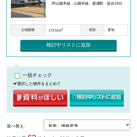
JR山陽本線・山陽本線 庭瀬駅 徒歩18分
2
土地面積
現況
更地
173.51m
検討中リストに追加
一括チェック
選択した物件をまとめて
並べ替え: