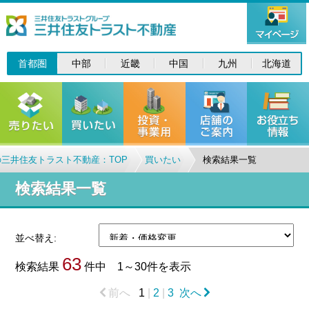
首都圏
中部
近畿
中国
九州
北海道
三井住友トラスト不動産：TOP
買いたい
検索結果一覧
検索結果一覧
並べ替え:
63
検索結果
件中 1～30件を表示
前へ
1
|
2
|
3
次へ