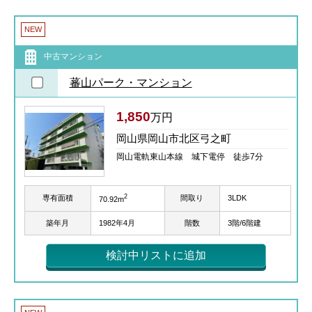
NEW
中古マンション
蕃山パーク・マンション
1,850
万円
岡山県岡山市北区弓之町
岡山電軌東山本線 城下電停 徒歩7分
2
専有面積
間取り
3LDK
70.92m
築年月
1982年4月
階数
3階/6階建
検討中リストに追加