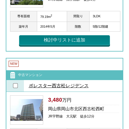
2
専有面積
間取り
3LDK
79.19m
築年月
2014年5月
階数
5階/12階建
検討中リストに追加
NEW
中古マンション
ポレスター西古松レジデンス
3,480
万円
岡山県岡山市北区西古松西町
JR宇野線 大元駅 徒歩12分