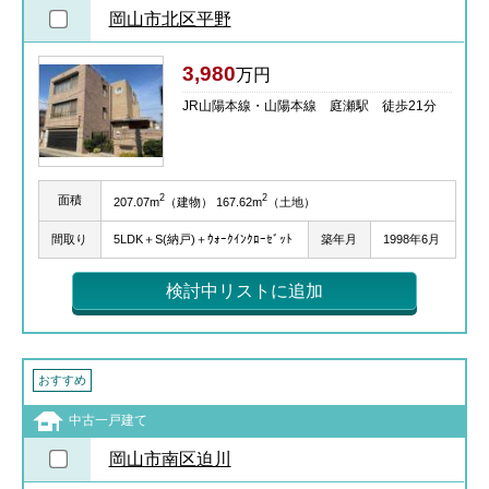
岡山市北区平野
3,980
万円
JR山陽本線・山陽本線 庭瀬駅 徒歩21分
2
2
面積
207.07m
（建物） 167.62m
（土地）
間取り
5LDK＋S(納戸)＋ｳｫｰｸｲﾝｸﾛｰｾﾞｯﾄ
築年月
1998年6月
検討中リストに追加
おすすめ
中古一戸建て
岡山市南区迫川