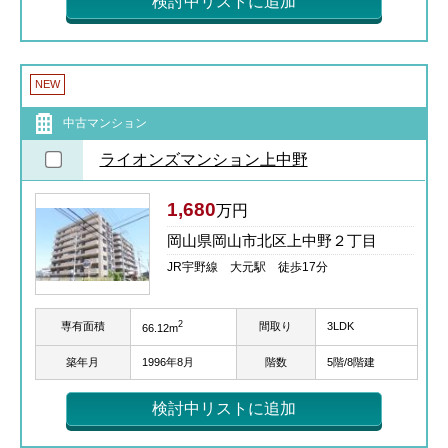
検討中リストに追加
NEW
中古マンション
ライオンズマンション上中野
1,680
万円
岡山県岡山市北区上中野２丁目
JR宇野線 大元駅 徒歩17分
2
専有面積
間取り
3LDK
66.12m
築年月
1996年8月
階数
5階/8階建
検討中リストに追加