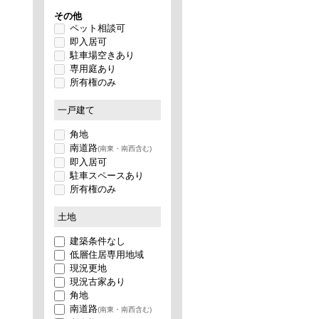
その他
ペット相談可
即入居可
駐車場空きあり
専用庭あり
所有権のみ
一戸建て
角地
南道路
(南東・南西含む)
即入居可
駐車スペースあり
所有権のみ
土地
建築条件なし
低層住居専用地域
現況更地
現況古家あり
角地
南道路
(南東・南西含む)