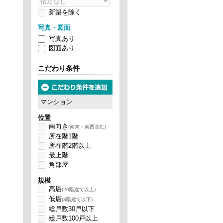
新築を除
く
写真・図面
写真あり
図面あり
こだわり条件
マンション
位置
南向き
(南東・南西含む)
所在階1階
所在階2階以上
最上階
角部屋
規模
高層
(20階建て以上)
低層
(3階建て以下)
総戸数30戸以下
総戸数100戸以上