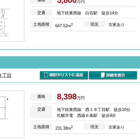
5,800
万円
交通
地下鉄東西線 白石駅 徒歩14分
土地面積
現況
古家あり
2
647.52m
８丁目
8,398
価格
万円
交通
地下鉄東西線 西１８丁目駅 徒歩10分
札幌市電 西線６条駅 徒歩9分
土地面積
現況
古家あり
2
231.38m