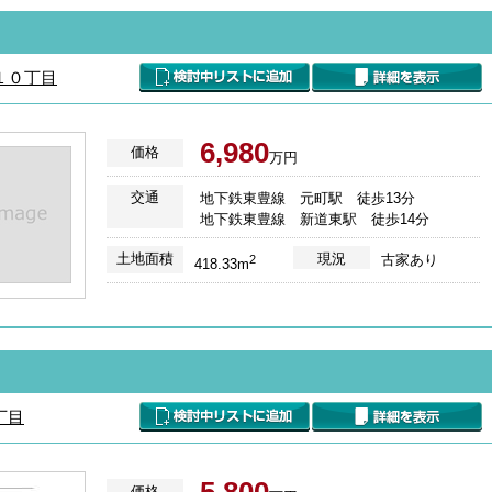
１０丁目
6,980
価格
万円
交通
地下鉄東豊線 元町駅 徒歩13分
地下鉄東豊線 新道東駅 徒歩14分
土地面積
現況
古家あり
2
418.33m
丁目
価格