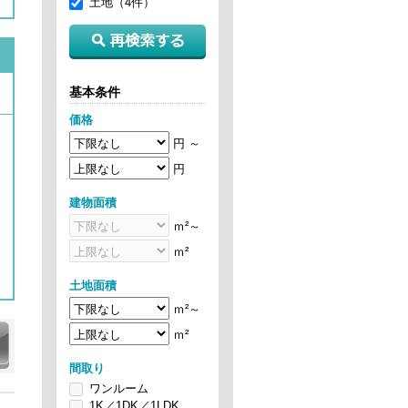
土地（4件）
基本条件
価格
円 ～
円
建物面積
ｍ²～
ｍ²
土地面積
ｍ²～
ｍ²
間取り
ワンルーム
1K／1DK／1LDK