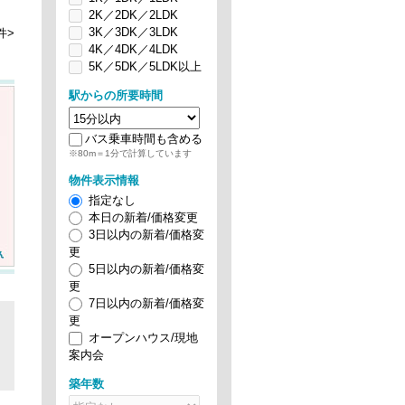
2K／2DK／2LDK
3K／3DK／3LDK
件>
4K／4DK／4LDK
5K／5DK／5LDK以上
駅からの所要時間
バス乗車時間も含める
※80m＝1分で計算しています
物件表示情報
指定なし
本日の新着/価格変更
3日以内の新着/価格変
更
5日以内の新着/価格変
更
7日以内の新着/価格変
更
オープンハウス/現地
案内会
築年数