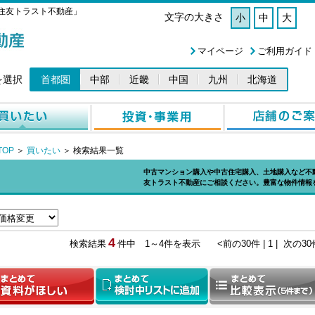
住友トラスト不動産」
文字の大きさ
小
中
大
マイページ
ご利用ガイド
を選択
首都圏
中部
近畿
中国
九州
北海道
OP
＞
買いたい
＞
検索結果一覧
中古マンション購入や中古住宅購入、土地購入など不
友トラスト不動産にご相談ください。豊富な物件情報
4
検索結果
件中 1～4件を表示
<前の30件 |
1 |
次の30