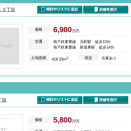
１０丁目
6,980
価格
万円
交通
地下鉄東豊線 元町駅 徒歩13分
地下鉄東豊線 新道東駅 徒歩14分
土地面積
現況
古家あり
2
418.33m
丁目
5,800
価格
万円