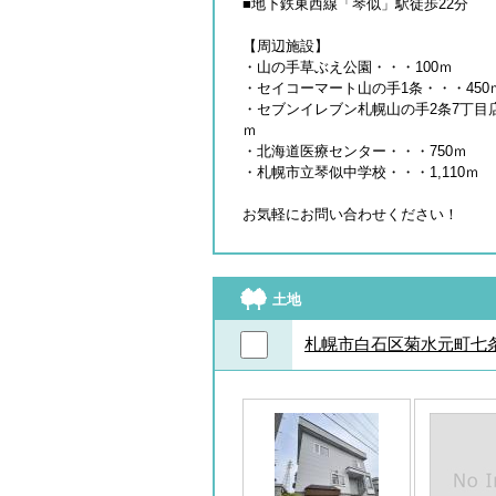
■地下鉄東西線「琴似」駅徒歩22分
【周辺施設】
・山の手草ぶえ公園・・・100ｍ
・セイコーマート山の手1条・・・450
・セブンイレブン札幌山の手2条7丁目店
ｍ
・北海道医療センター・・・750ｍ
・札幌市立琴似中学校・・・1,110ｍ
お気軽にお問い合わせください！
土地
札幌市白石区菊水元町七