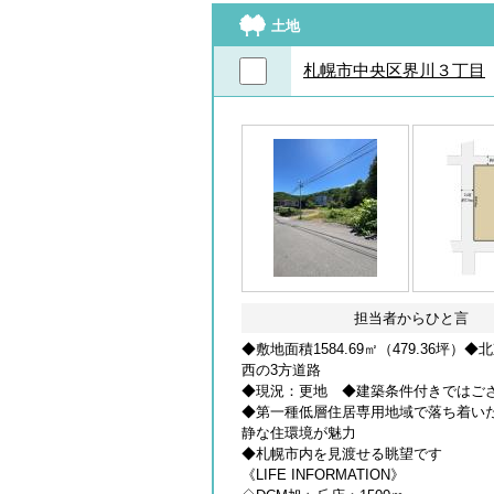
土地
札幌市中央区界川３丁目
担当者からひと言
◆敷地面積1584.69㎡（479.36坪）
西の3方道路
◆現況：更地 ◆建築条件付きではご
◆第一種低層住居専用地域で落ち着い
静な住環境が魅力
◆札幌市内を見渡せる眺望です
《LIFE INFORMATION》