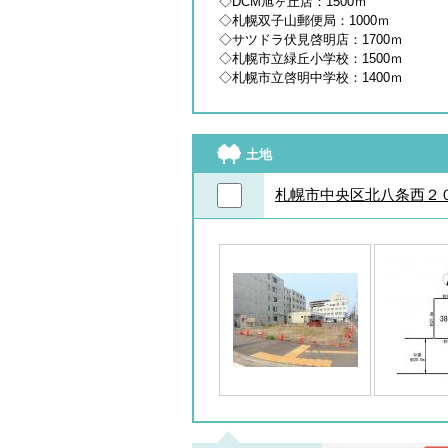
◇DCM旭ヶ丘店：1500ｍ
◇札幌双子山郵便局：1000ｍ
◇サツドラ伏見啓明店：1700ｍ
◇札幌市立緑丘小学校：1500ｍ
◇札幌市立啓明中学校：1400ｍ
土地
札幌市中央区北八条西２