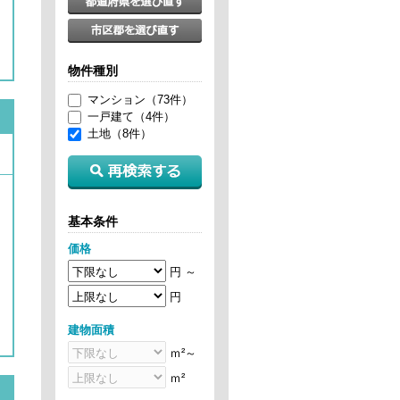
物件種別
マンション（73件）
一戸建て（4件）
土地（8件）
基本条件
価格
円 ～
円
建物面積
ｍ²～
ｍ²