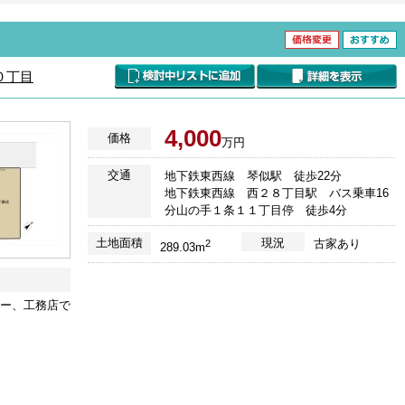
０丁目
4,000
価格
万円
交通
地下鉄東西線 琴似駅 徒歩22分
地下鉄東西線 西２８丁目駅 バス乗車16
分山の手１条１１丁目停 徒歩4分
土地面積
現況
古家あり
2
289.03m
カー、工務店で