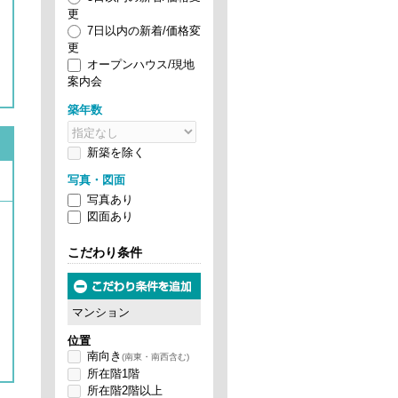
更
7日以内の新着/価格変
更
オープンハウス/現地
案内会
築年数
新築を除
く
写真・図面
写真あり
図面あり
こだわり条件
マンション
位置
南向き
(南東・南西含む)
所在階1階
所在階2階以上