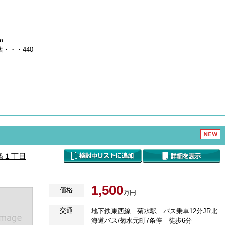
ｍ
・・・440
条１丁目
1,500
価格
万円
交通
地下鉄東西線 菊水駅 バス乗車12分JR北
海道バス/菊水元町7条停 徒歩6分