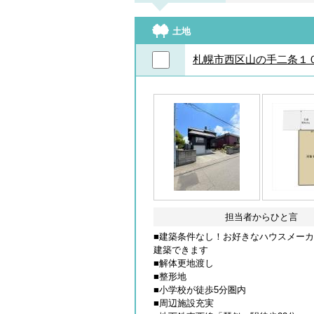
土地
札幌市西区山の手二条１
担当者からひと言
■建築条件なし！お好きなハウスメー
建築できます
■解体更地渡し
■整形地
■小学校が徒歩5分圏内
■周辺施設充実