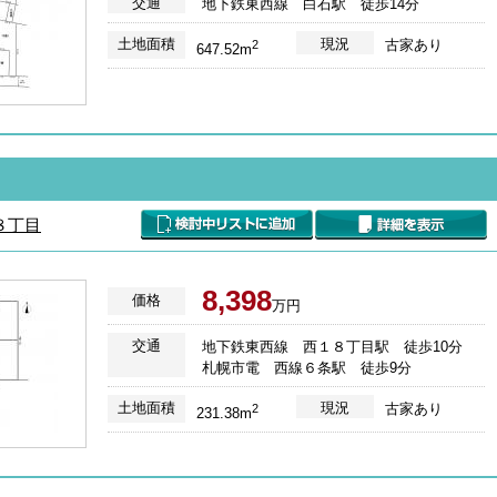
交通
地下鉄東西線 白石駅 徒歩14分
土地面積
現況
古家あり
2
647.52m
８丁目
8,398
価格
万円
交通
地下鉄東西線 西１８丁目駅 徒歩10分
札幌市電 西線６条駅 徒歩9分
土地面積
現況
古家あり
2
231.38m