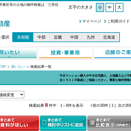
市東区等の土地の物件検索は「三井住
文字の大きさ
小
中
大
マイページ
ご利用ガイド
を選択
首都圏
中部
近畿
中国
九州
北海道
OP
＞
買いたい
＞
検索結果一覧
中古マンション購入や中古住宅購入、土地購入など不
友トラスト不動産にご相談ください。豊富な物件情報
8
検索結果
件中 1～8件を表示
<前の30件 |
1 |
次の30