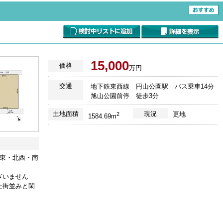
15,000
価格
万円
交通
地下鉄東西線 円山公園駅 バス乗車14分
旭山公園前停 徒歩3分
土地面積
現況
更地
2
1584.69m
◆北東・北西・南
ざいません
た街並みと閑