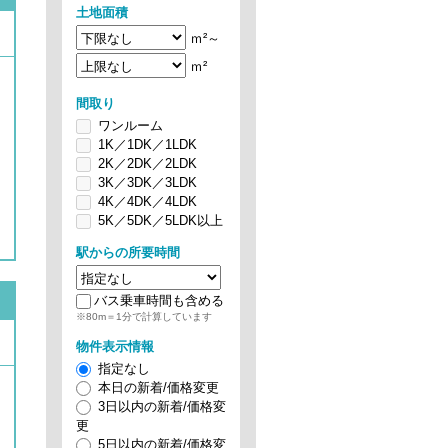
土地面積
ｍ²～
ｍ²
間取り
ワンルーム
1K／1DK／1LDK
2K／2DK／2LDK
3K／3DK／3LDK
4K／4DK／4LDK
5K／5DK／5LDK以上
駅からの所要時間
バス乗車時間も含める
※80m＝1分で計算しています
物件表示情報
指定なし
本日の新着/価格変更
3日以内の新着/価格変
更
5日以内の新着/価格変