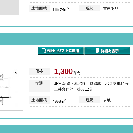
土地面積
現況
古家あり
2
185.24m
1,300
価格
万円
交通
JR札沼線・札沼線 篠路駅 バス乗車11分
三井寮停停 徒歩12分
土地面積
現況
更地
2
4958m