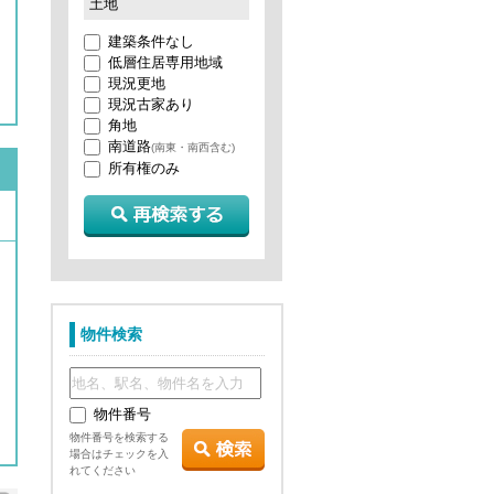
土地
建築条件なし
低層住居専用地域
現況更地
現況古家あり
角地
南道路
(南東・南西含む)
所有権のみ
物件検索
物件番号
物件番号を検索する
場合はチェックを入
れてください