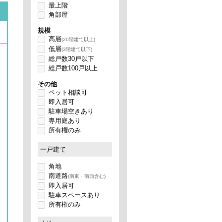
最上階
角部屋
規模
高層
(20階建て以上)
低層
(3階建て以下)
総戸数30戸以下
総戸数100戸以上
その他
ペット相談可
即入居可
駐車場空きあり
専用庭あり
所有権のみ
一戸建て
角地
南道路
(南東・南西含む)
即入居可
駐車スペースあり
所有権のみ