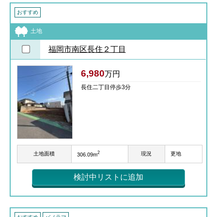
おすすめ
土地
福岡市南区長住２丁目
6,980
万円
長住二丁目停歩3分
2
土地面積
現況
更地
306.09m
検討中リストに追加
おすすめ
パノラマ