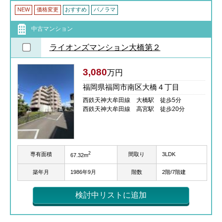
NEW
価格変更
おすすめ
パノラマ
中古マンション
ライオンズマンション大橋第２
3,080
万円
福岡県福岡市南区大橋４丁目
西鉄天神大牟田線 大橋駅 徒歩5分
西鉄天神大牟田線 高宮駅 徒歩20分
2
専有面積
間取り
3LDK
67.32m
築年月
1986年9月
階数
2階/7階建
検討中リストに追加