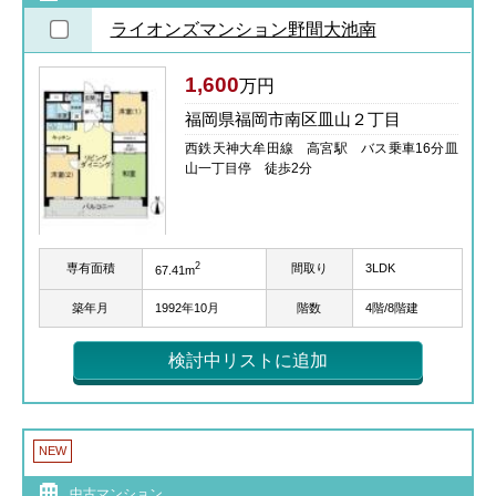
ライオンズマンション野間大池南
1,600
万円
福岡県福岡市南区皿山２丁目
西鉄天神大牟田線 高宮駅 バス乗車16分皿
山一丁目停 徒歩2分
2
専有面積
間取り
3LDK
67.41m
築年月
1992年10月
階数
4階/8階建
検討中リストに追加
NEW
中古マンション