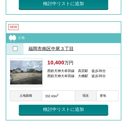
検討中リストに追加
NEW
土地
福岡市南区中尾３丁目
10,400
万円
西鉄天神大牟田線 高宮駅 徒歩36分
西鉄天神大牟田線 大橋駅 徒歩36分
2
土地面積
現況
更地
332.43m
検討中リストに追加