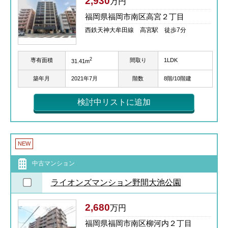
2,930
万円
福岡県福岡市南区高宮２丁目
西鉄天神大牟田線 高宮駅 徒歩7分
2
専有面積
間取り
1LDK
31.41m
築年月
2021年7月
階数
8階/10階建
検討中リストに追加
NEW
中古マンション
ライオンズマンション野間大池公園
2,680
万円
福岡県福岡市南区柳河内２丁目