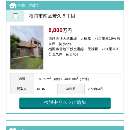
中古一戸建て
福岡市南区若久６丁目
8,800
万円
西鉄天神大牟田線 大橋駅 バス乗車19分若
久停 徒歩4分
福岡市営地下鉄空港線 天神駅 バス乗車31
分若久停 徒歩4分
2
2
面積
180.77m
（建物） 400.00m
（土地）
間取り
6LDK
築年月
2004年3月
検討中リストに追加