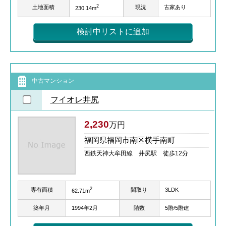
2
土地面積
現況
古家あり
230.14m
検討中リストに追加
中古マンション
フイオレ井尻
2,230
万円
福岡県福岡市南区横手南町
西鉄天神大牟田線 井尻駅 徒歩12分
2
専有面積
間取り
3LDK
62.71m
築年月
1994年2月
階数
5階/5階建