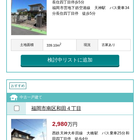
長住四丁目停歩5分
福岡市営地下鉄空港線 天神駅 バス乗車34
分長住四丁目停 徒歩5分
2
土地面積
現況
古家あり
339.10m
検討中リストに追加
おすすめ
中古一戸建て
福岡市南区和田４丁目
2,980
万円
西鉄天神大牟田線 大橋駅 バス乗車25分和
田四丁目停 徒歩4分