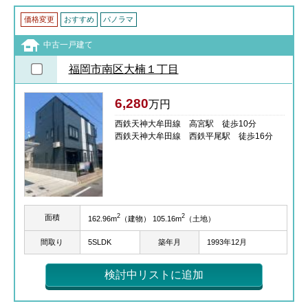
価格変更
おすすめ
パノラマ
中古一戸建て
福岡市南区大楠１丁目
6,280
万円
西鉄天神大牟田線 高宮駅 徒歩10分
西鉄天神大牟田線 西鉄平尾駅 徒歩16分
2
2
面積
162.96m
（建物） 105.16m
（土地）
間取り
5SLDK
築年月
1993年12月
検討中リストに追加