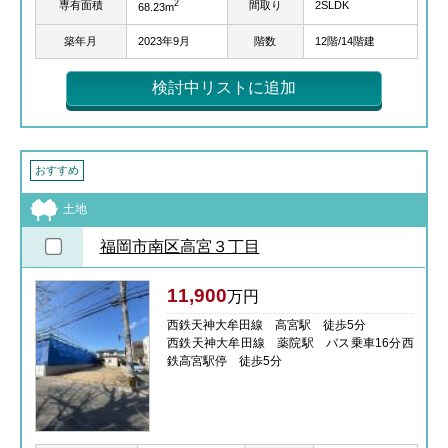
2
専有面積
間取り
2SLDK
68.23m
築年月
2023年9月
階数
12階/14階建
検討中リストに追加
おすすめ
土地
福岡市南区高宮３丁目
11,900
万円
西鉄天神大牟田線 高宮駅 徒歩5分
西鉄天神大牟田線 薬院駅 バス乗車16分西
鉄高宮駅停 徒歩5分