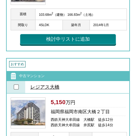
2
2
面積
103.68m
（建物） 166.83m
（土地）
間取り
4SLDK
築年月
2014年1月
検討中リストに追加
おすすめ
中古マンション
レジアス大橋
5,150
万円
福岡県福岡市南区大橋２丁目
西鉄天神大牟田線 大橋駅 徒歩12分
西鉄天神大牟田線 井尻駅 徒歩14分