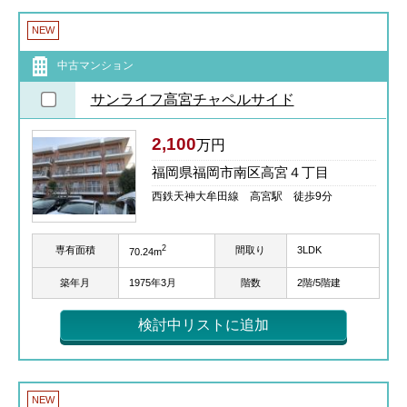
NEW
中古マンション
サンライフ高宮チャペルサイド
2,100
万円
福岡県福岡市南区高宮４丁目
西鉄天神大牟田線 高宮駅 徒歩9分
2
専有面積
間取り
3LDK
70.24m
築年月
1975年3月
階数
2階/5階建
検討中リストに追加
NEW