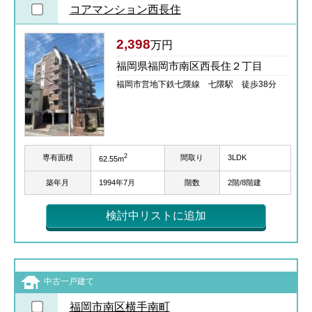
コアマンション西長住
2,398
万円
福岡県福岡市南区西長住２丁目
福岡市営地下鉄七隈線 七隈駅 徒歩38分
2
専有面積
間取り
3LDK
62.55m
築年月
1994年7月
階数
2階/8階建
検討中リストに追加
中古一戸建て
福岡市南区横手南町