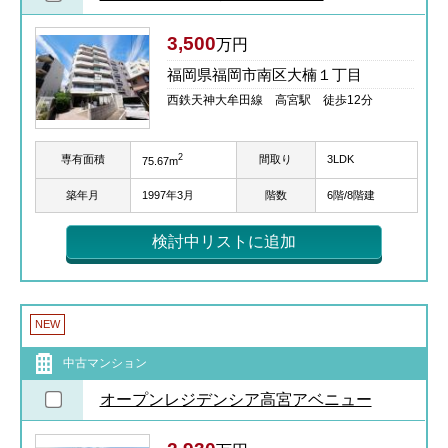
3,500
万円
福岡県福岡市南区大楠１丁目
西鉄天神大牟田線 高宮駅 徒歩12分
2
専有面積
間取り
3LDK
75.67m
築年月
1997年3月
階数
6階/8階建
検討中リストに追加
NEW
中古マンション
オープンレジデンシア高宮アベニュー