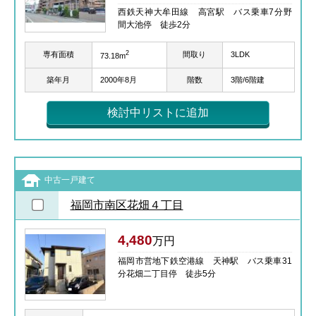
西鉄天神大牟田線 高宮駅 バス乗車7分野
間大池停 徒歩2分
2
専有面積
間取り
3LDK
73.18m
築年月
2000年8月
階数
3階/6階建
検討中リストに追加
中古一戸建て
福岡市南区花畑４丁目
4,480
万円
福岡市営地下鉄空港線 天神駅 バス乗車31
分花畑二丁目停 徒歩5分