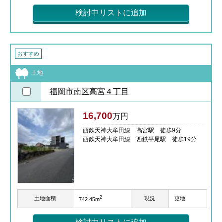
検討中リストに追加
おすすめ
土地
福岡市南区高宮４丁目
16,700
万円
西鉄天神大牟田線 高宮駅 徒歩9分
西鉄天神大牟田線 西鉄平尾駅 徒歩19分
2
土地面積
現況
更地
742.45m