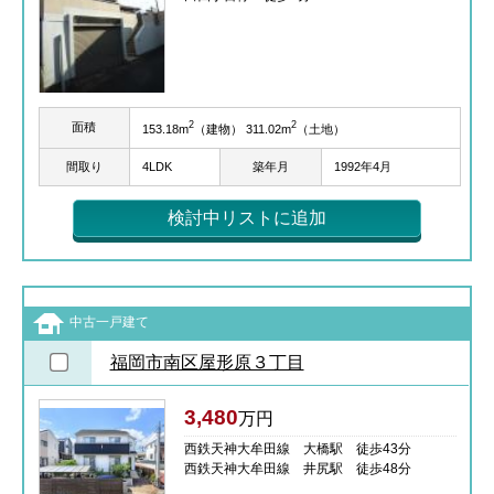
2
2
面積
153.18m
（建物） 311.02m
（土地）
間取り
4LDK
築年月
1992年4月
検討中リストに追加
中古一戸建て
福岡市南区屋形原３丁目
3,480
万円
西鉄天神大牟田線 大橋駅 徒歩43分
西鉄天神大牟田線 井尻駅 徒歩48分