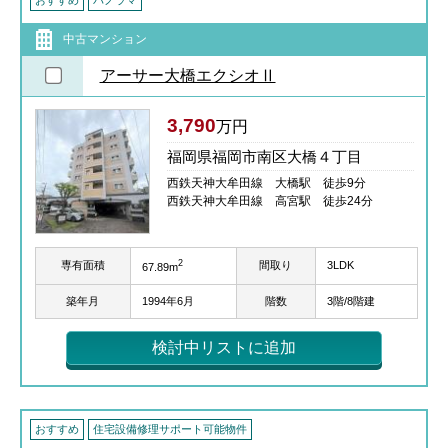
中古マンション
アーサー大橋エクシオⅡ
3,790
万円
福岡県福岡市南区大橋４丁目
西鉄天神大牟田線 大橋駅 徒歩9分
西鉄天神大牟田線 高宮駅 徒歩24分
2
専有面積
間取り
3LDK
67.89m
築年月
1994年6月
階数
3階/8階建
検討中リストに追加
おすすめ
住宅設備修理サポート可能物件