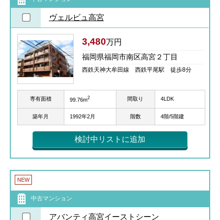
ヴェルビュ高宮
3,480
万円
福岡県福岡市南区高宮２丁目
西鉄天神大牟田線 西鉄平尾駅 徒歩8分
2
専有面積
間取り
4LDK
99.76m
築年月
1992年2月
階数
4階/5階建
検討中リストに追加
NEW
中古マンション
アバンティ高宮イーストシーン