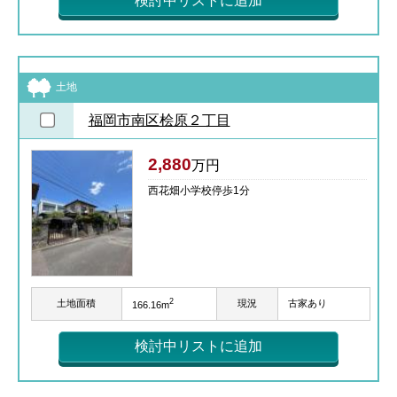
検討中リストに追加
土地
福岡市南区桧原２丁目
2,880
万円
西花畑小学校停歩1分
2
土地面積
現況
古家あり
166.16m
検討中リストに追加