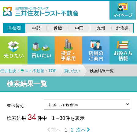
首都圏
中部
近畿
中国
九州
北海道
三井住友トラスト不動産：TOP
買いたい
検索結果一覧
検索結果一覧
並べ替え:
34
検索結果
件中 1～30件を表示
前へ
1
|
2
次へ