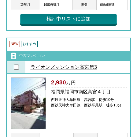
築年月
1980年8月
階数
6階/6階建
検討中リストに追加
NEW
おすすめ
中古マンション
ライオンズマンション高宮第3
2,930
万円
福岡県福岡市南区高宮４丁目
西鉄天神大牟田線 高宮駅 徒歩10分
西鉄天神大牟田線 西鉄平尾駅 徒歩13分