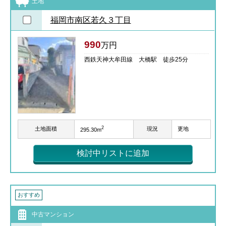
土地
福岡市南区若久３丁目
990
万円
西鉄天神大牟田線 大橋駅 徒歩25分
2
土地面積
現況
更地
295.30m
検討中リストに追加
おすすめ
中古マンション