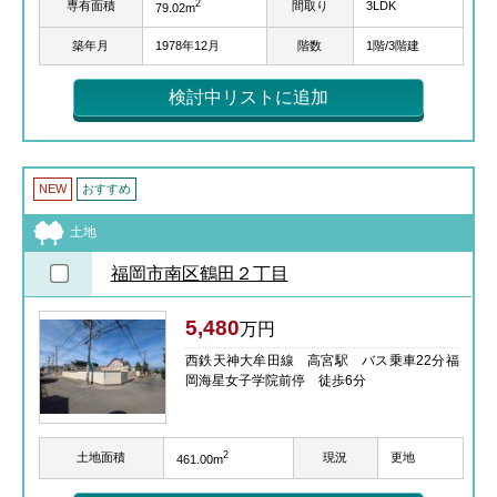
2
専有面積
間取り
3LDK
79.02m
築年月
1978年12月
階数
1階/3階建
検討中リストに追加
NEW
おすすめ
土地
福岡市南区鶴田２丁目
5,480
万円
西鉄天神大牟田線 高宮駅 バス乗車22分福
岡海星女子学院前停 徒歩6分
2
土地面積
現況
更地
461.00m