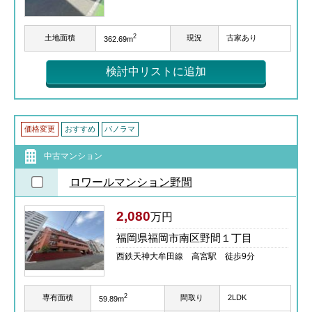
2
土地面積
現況
古家あり
362.69m
検討中リストに追加
価格変更
おすすめ
パノラマ
中古マンション
ロワールマンション野間
2,080
万円
福岡県福岡市南区野間１丁目
西鉄天神大牟田線 高宮駅 徒歩9分
2
専有面積
間取り
2LDK
59.89m