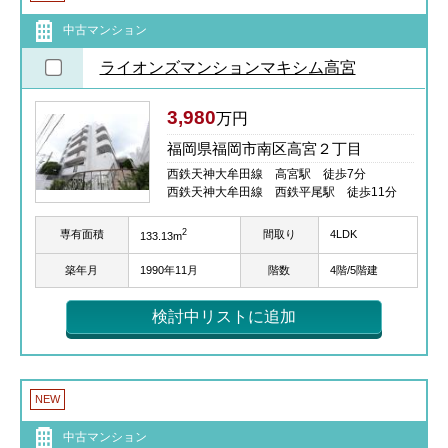
中古マンション
ライオンズマンションマキシム高宮
3,980
万円
福岡県福岡市南区高宮２丁目
西鉄天神大牟田線 高宮駅 徒歩7分
西鉄天神大牟田線 西鉄平尾駅 徒歩11分
2
専有面積
間取り
4LDK
133.13m
築年月
1990年11月
階数
4階/5階建
検討中リストに追加
NEW
中古マンション