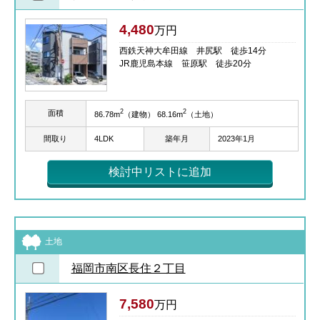
4,480
万円
西鉄天神大牟田線 井尻駅 徒歩14分
JR鹿児島本線 笹原駅 徒歩20分
2
2
面積
86.78m
（建物） 68.16m
（土地）
間取り
4LDK
築年月
2023年1月
検討中リストに追加
土地
福岡市南区長住２丁目
7,580
万円