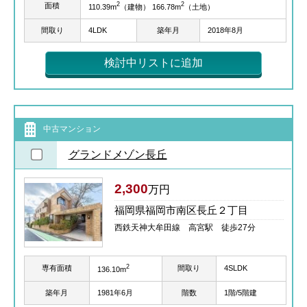
2
2
面積
110.39m
（建物） 166.78m
（土地）
間取り
4LDK
築年月
2018年8月
検討中リストに追加
中古マンション
グランドメゾン長丘
2,300
万円
福岡県福岡市南区長丘２丁目
西鉄天神大牟田線 高宮駅 徒歩27分
2
専有面積
間取り
4SLDK
136.10m
築年月
1981年6月
階数
1階/5階建