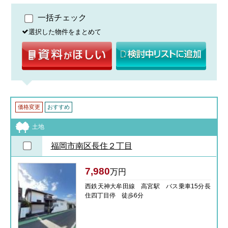
一括チェック
選択した物件をまとめて
価格変更
おすすめ
土地
福岡市南区長住２丁目
7,980
万円
西鉄天神大牟田線 高宮駅 バス乗車15分長
住四丁目停 徒歩6分