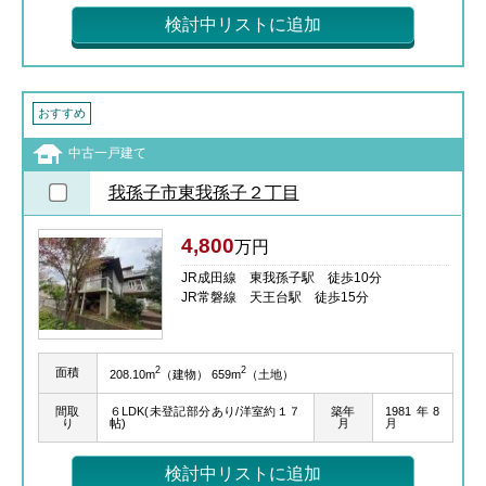
検討中リストに追加
おすすめ
中古一戸建て
我孫子市東我孫子２丁目
4,800
万円
JR成田線 東我孫子駅 徒歩10分
JR常磐線 天王台駅 徒歩15分
2
2
面積
208.10m
（建物） 659m
（土地）
間取
６LDK(未登記部分あり/洋室約１７
築年
1981年8
り
帖)
月
月
検討中リストに追加