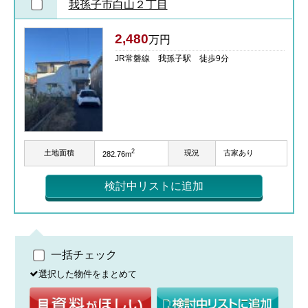
我孫子市白山２丁目
2,480
万円
JR常磐線 我孫子駅 徒歩9分
2
土地面積
現況
古家あり
282.76m
検討中リストに追加
一括チェック
選択した物件をまとめて