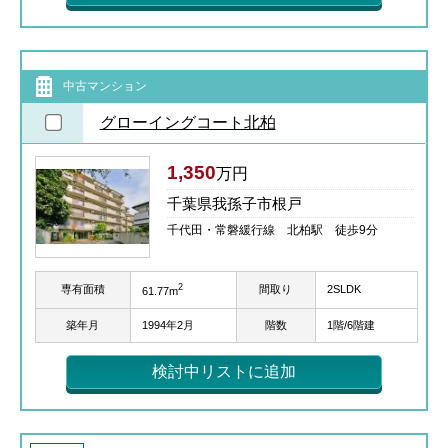
中古マンション
グローイングコート北柏
1,350
万円
千葉県我孫子市根戸
千代田・常磐緩行線 北柏駅 徒歩9分
2
専有面積
間取り
2SLDK
61.77m
築年月
1994年2月
階数
1階/6階建
検討中リストに追加