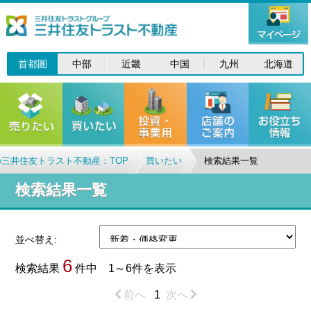
首都圏
中部
近畿
中国
九州
北海道
三井住友トラスト不動産：TOP
買いたい
検索結果一覧
検索結果一覧
並べ替え:
6
検索結果
件中 1～6件を表示
前へ
1
次へ