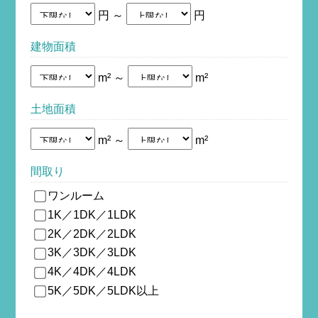
円 ～
円
建物面積
m² ～
m²
土地面積
m² ～
m²
間取り
ワンルーム
1K／1DK／1LDK
2K／2DK／2LDK
3K／3DK／3LDK
4K／4DK／4LDK
5K／5DK／5LDK以上