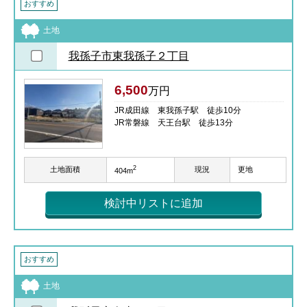
おすすめ
土地
我孫子市東我孫子２丁目
6,500
万円
JR成田線 東我孫子駅 徒歩10分
JR常磐線 天王台駅 徒歩13分
2
土地面積
現況
更地
404m
検討中リストに追加
おすすめ
土地