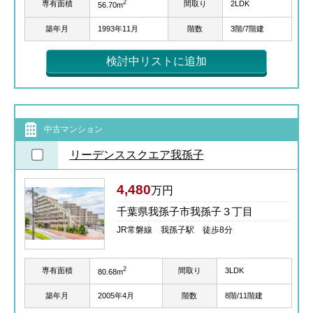
2
専有面積
間取り
2LDK
56.70m
築年月
1993年11月
階数
3階/7階建
検討中リストに追加
中古マンション
リーデンススクエア我孫子
4,480
万円
千葉県我孫子市我孫子３丁目
JR常磐線 我孫子駅 徒歩8分
2
専有面積
間取り
3LDK
80.68m
築年月
2005年4月
階数
8階/11階建