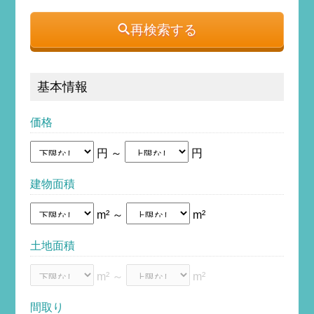
再検索する
基本情報
価格
円 ～
円
建物面積
m² ～
m²
土地面積
m² ～
m²
間取り