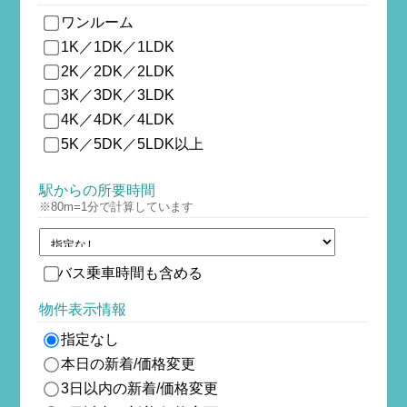
ワンルーム
1K／1DK／1LDK
2K／2DK／2LDK
3K／3DK／3LDK
4K／4DK／4LDK
5K／5DK／5LDK以上
駅からの所要時間
※80m=1分で計算しています
バス乗車時間も含める
物件表示情報
指定なし
本日の新着/価格変更
3日以内の新着/価格変更