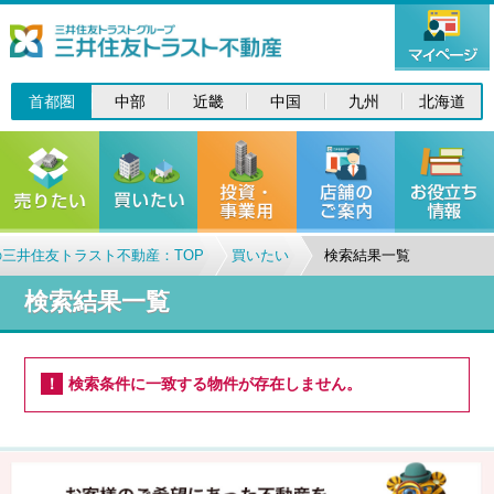
首都圏
中部
近畿
中国
九州
北海道
三井住友トラスト不動産：TOP
買いたい
検索結果一覧
検索結果一覧
検索条件に一致する物件が存在しません。