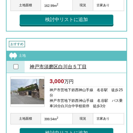
2
土地面積
現況
古家あり
162.99m
検討中リストに追加
おすすめ
土地
神戸市須磨区白川台５丁目
3,000
万円
神戸市営地下鉄西神山手線 名谷駅 徒歩25
分
神戸市営地下鉄西神山手線 名谷駅 バス乗
車16分白川台中学校前停 徒歩3分
2
土地面積
現況
古家あり
399.54m
検討中リストに追加