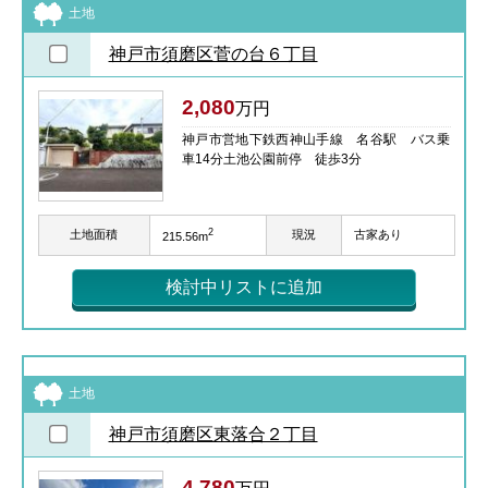
土地
神戸市須磨区菅の台６丁目
2,080
万円
神戸市営地下鉄西神山手線 名谷駅 バス乗
車14分土池公園前停 徒歩3分
2
土地面積
現況
古家あり
215.56m
検討中リストに追加
土地
神戸市須磨区東落合２丁目
4,780