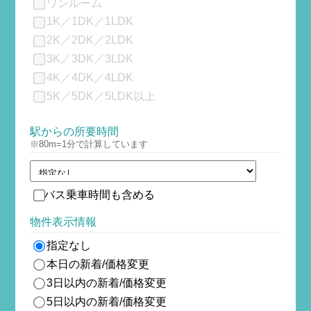
ワンルーム
1K／1DK／1LDK
2K／2DK／2LDK
3K／3DK／3LDK
4K／4DK／4LDK
5K／5DK／5LDK以上
駅からの所要時間
※80m=1分で計算しています
バス乗車時間も含める
物件表示情報
指定なし
本日の新着/価格変更
3日以内の新着/価格変更
5日以内の新着/価格変更