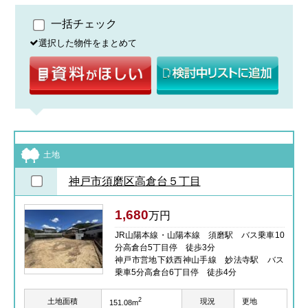
一括チェック
選択した物件をまとめて
土地
神戸市須磨区高倉台５丁目
1,680
万円
JR山陽本線・山陽本線 須磨駅 バス乗車10
分高倉台5丁目停 徒歩3分
神戸市営地下鉄西神山手線 妙法寺駅 バス
乗車5分高倉台6丁目停 徒歩4分
2
土地面積
現況
更地
151.08m