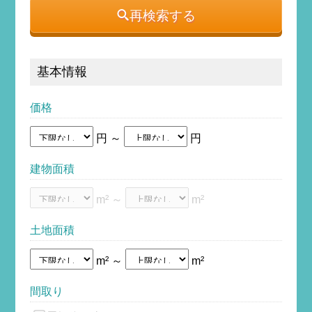
再検索する
基本情報
価格
円 ～
円
建物面積
m² ～
m²
土地面積
m² ～
m²
間取り