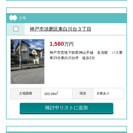
土地
神戸市須磨区東白川台３丁目
1,580
万円
神戸市営地下鉄西神山手線 名谷駅 バス乗
車15分東白川台停 徒歩2分
2
土地面積
現況
古家あり
163.29m
検討中リストに追加