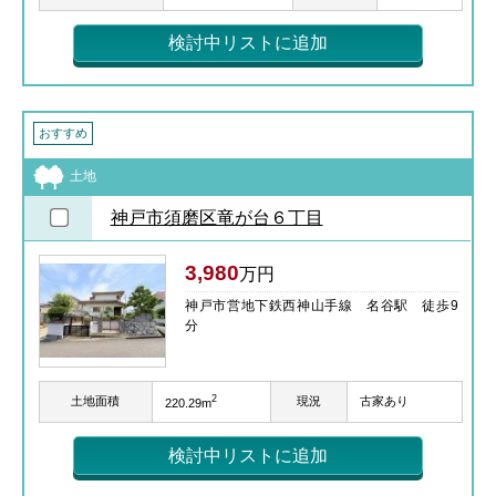
検討中リストに追加
おすすめ
土地
神戸市須磨区竜が台６丁目
3,980
万円
神戸市営地下鉄西神山手線 名谷駅 徒歩9
分
2
土地面積
現況
古家あり
220.29m
検討中リストに追加