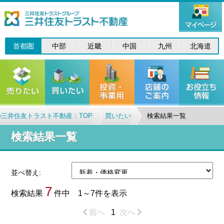
首都圏
中部
近畿
中国
九州
北海道
三井住友トラスト不動産：TOP
買いたい
検索結果一覧
検索結果一覧
並べ替え:
7
検索結果
件中 1～7件を表示
前へ
1
次へ