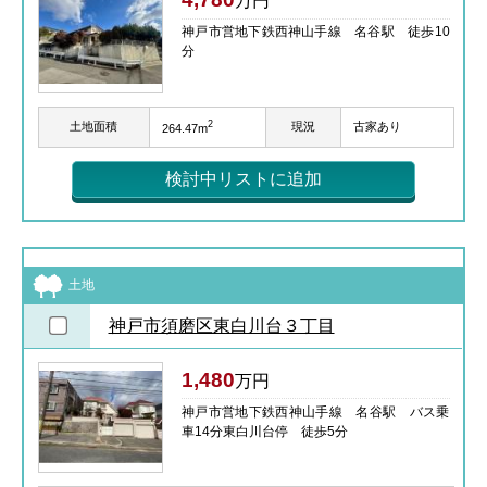
万円
神戸市営地下鉄西神山手線 名谷駅 徒歩10
分
2
土地面積
現況
古家あり
264.47m
検討中リストに追加
土地
神戸市須磨区東白川台３丁目
1,480
万円
神戸市営地下鉄西神山手線 名谷駅 バス乗
車14分東白川台停 徒歩5分