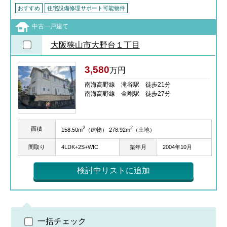
おすすめ
住宅設備修理サポート可能物件
中古一戸建て
大阪狭山市大野台１丁目
3,580
万円
南海高野線 滝谷駅 徒歩21分
南海高野線 金剛駅 徒歩27分
2
2
面積
158.50m
（建物） 278.92m
（土地）
間取り
4LDK+2S+WIC
築年月
2004年10月
検討中リストに追加
一括チェック