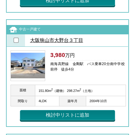
検討中リストに追加
中古一戸建て
大阪狭山市大野台３丁目
3,980
万円
南海高野線 金剛駅 バス乗車20分南中学校
前停 徒歩4分
2
2
面積
151.80m
（建物） 298.27m
（土地）
間取り
4LDK
築年月
2004年10月
検討中リストに追加