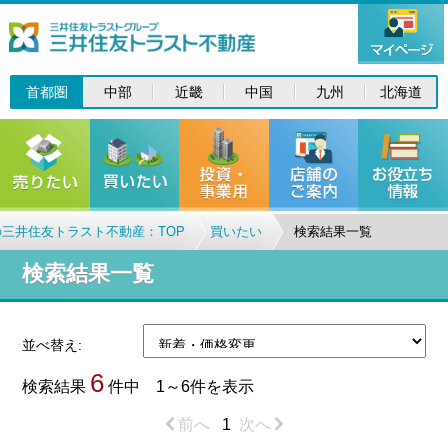
首都圏
中部
近畿
中国
九州
北海道
三井住友トラスト不動産：TOP
買いたい
検索結果一覧
検索結果一覧
並べ替え:
6
検索結果
件中 1～6件を表示
前へ
1
次へ