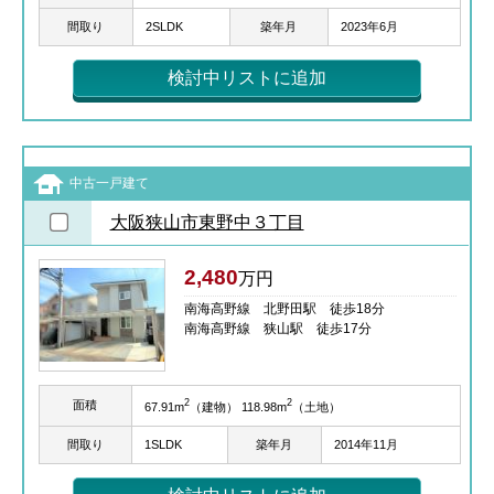
間取り
2SLDK
築年月
2023年6月
検討中リストに追加
中古一戸建て
大阪狭山市東野中３丁目
2,480
万円
南海高野線 北野田駅 徒歩18分
南海高野線 狭山駅 徒歩17分
2
2
面積
67.91m
（建物） 118.98m
（土地）
間取り
1SLDK
築年月
2014年11月