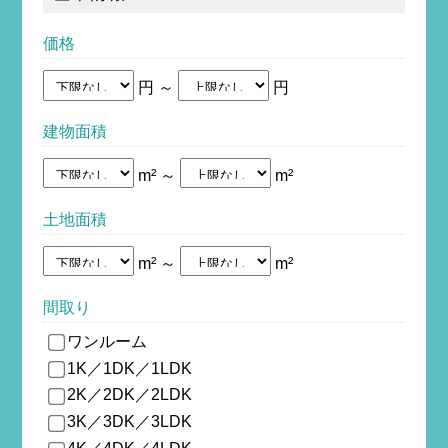
価格
円 ～
円
建物面積
m² ～
m²
土地面積
m² ～
m²
間取り
ワンルーム
1K／1DK／1LDK
2K／2DK／2LDK
3K／3DK／3LDK