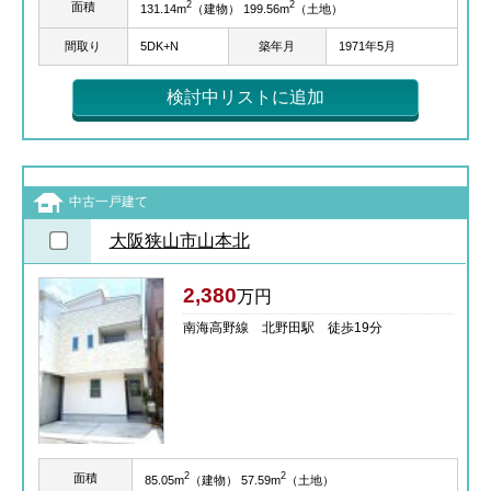
2
2
面積
131.14m
（建物） 199.56m
（土地）
間取り
5DK+N
築年月
1971年5月
検討中リストに追加
中古一戸建て
大阪狭山市山本北
2,380
万円
南海高野線 北野田駅 徒歩19分
2
2
面積
85.05m
（建物） 57.59m
（土地）