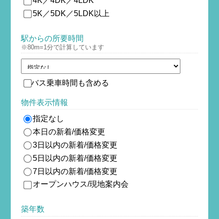
4K／4DK／4LDK
5K／5DK／5LDK以上
駅からの所要時間
※80m=1分で計算しています
バス乗車時間も含める
物件表示情報
指定なし
本日の新着/価格変更
3日以内の新着/価格変更
5日以内の新着/価格変更
7日以内の新着/価格変更
オープンハウス/現地案内会
築年数