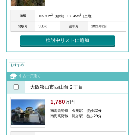
2
2
面積
105.99m
（建物） 135.45m
（土地）
間取り
3LDK
築年月
2021年2月
検討中リストに追加
おすすめ
中古一戸建て
大阪狭山市西山台２丁目
1,780
万円
南海高野線 金剛駅 徒歩22分
南海高野線 滝谷駅 徒歩29分