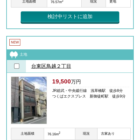
2
土地面積
現況
更地
76.57m
検討中リストに追加
NEW
土地
台東区鳥越２丁目
19,500
万円
JR総武・中央緩行線 浅草橋駅 徒歩8分
つくばエクスプレス 新御徒町駅 徒歩9分
2
土地面積
現況
古家あり
76.16m