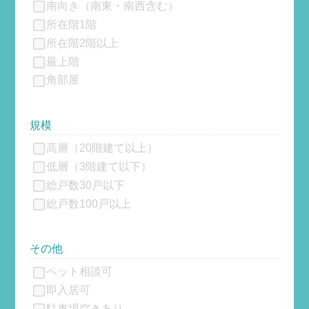
南向き（南東・南西含む）
所在階1階
所在階2階以上
最上階
角部屋
規模
高層（20階建て以上）
低層（3階建て以下）
総戸数30戸以下
総戸数100戸以上
その他
ペット相談可
即入居可
駐車場空きあり