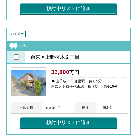
検討中リストに追加
おすすめ
土地
台東区上野桜木２丁目
33,000
万円
JR山手線 日暮里駅 徒歩9分
東京メトロ千代田線 根津駅 徒歩10分
2
土地面積
現況
古家あり
150.41m
検討中リストに追加