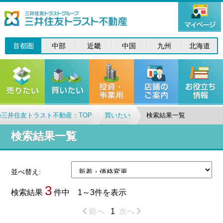
首都圏
中部
近畿
中国
九州
北海道
三井住友トラスト不動産：TOP
買いたい
検索結果一覧
検索結果一覧
並べ替え:
3
検索結果
件中 1～3件を表示
前へ
1
次へ