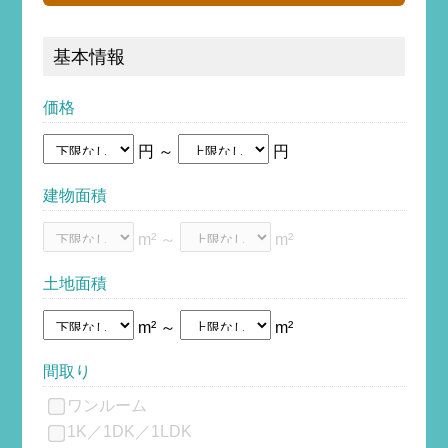
基本情報
価格
円 ～
円
建物面積
m² ～
m²
土地面積
m² ～
m²
間取り
ワンルーム
1K／1DK／1LDK