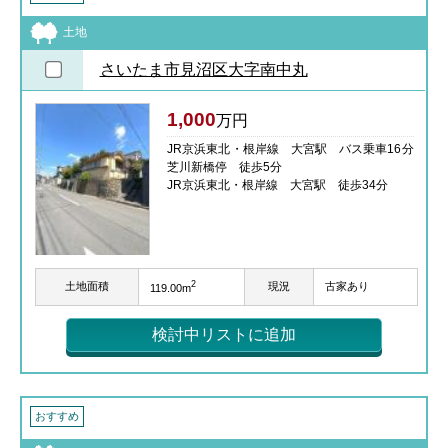
土地
さいたま市見沼区大字南中丸
1,000
万円
JR京浜東北・根岸線 大宮駅 バス乗車16分
芝川新橋停 徒歩5分
JR京浜東北・根岸線 大宮駅 徒歩34分
2
土地面積
現況
古家あり
119.00m
検討中リストに追加
おすすめ