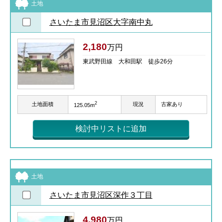
土地
さいたま市見沼区大字南中丸
2,180
万円
東武野田線 大和田駅 徒歩26分
2
土地面積
現況
古家あり
125.05m
検討中リストに追加
土地
さいたま市見沼区深作３丁目
4,980
万円