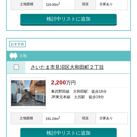
2
土地面積
現況
古家あり
119.00m
検討中リストに追加
おすすめ
土地
さいたま市見沼区大和田町２丁目
2,200
万円
東武野田線 大和田駅 徒歩16分
JR東北本線 土呂駅 徒歩19分
2
土地面積
現況
古家あり
191.24m
検討中リストに追加