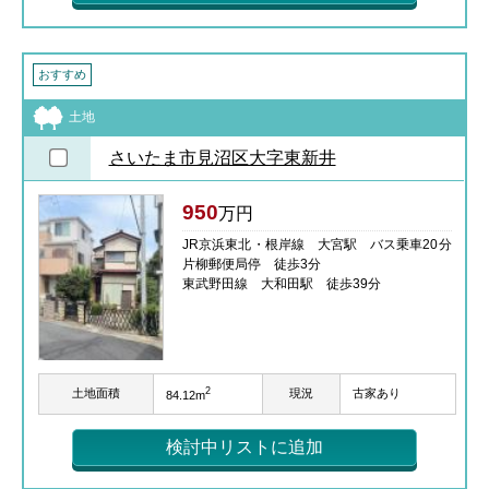
おすすめ
土地
さいたま市見沼区大字東新井
950
万円
JR京浜東北・根岸線 大宮駅 バス乗車20分
片柳郵便局停 徒歩3分
東武野田線 大和田駅 徒歩39分
2
土地面積
現況
古家あり
84.12m
検討中リストに追加