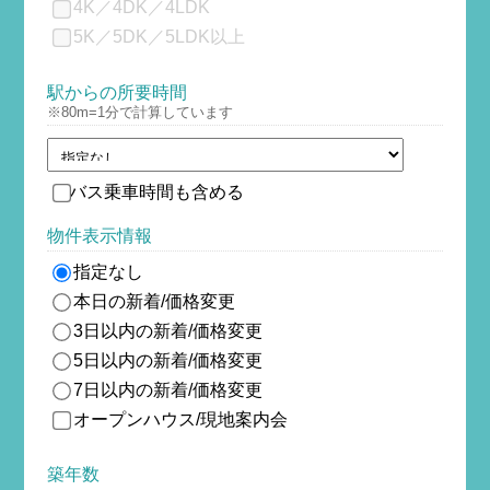
4K／4DK／4LDK
5K／5DK／5LDK以上
駅からの所要時間
※80m=1分で計算しています
バス乗車時間も含める
物件表示情報
指定なし
本日の新着/価格変更
3日以内の新着/価格変更
5日以内の新着/価格変更
7日以内の新着/価格変更
オープンハウス/現地案内会
築年数