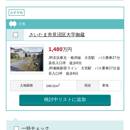
おすすめ
土地
さいたま市見沼区大字御蔵
1,480
万円
JR京浜東北・根岸線 大宮駅 バス乗車27分
染谷入口停 徒歩8分
JR湘南新宿ライン 大宮駅 バス乗車27分染
谷入口停 徒歩8分
2
土地面積
現況
更地
248.01m
検討中リストに追加
一括チェック