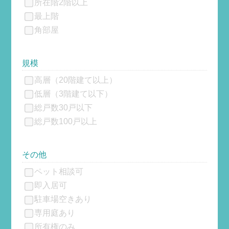
所在階2階以上
最上階
角部屋
規模
高層（20階建て以上）
低層（3階建て以下）
総戸数30戸以下
総戸数100戸以上
その他
ペット相談可
即入居可
駐車場空きあり
専用庭あり
所有権のみ