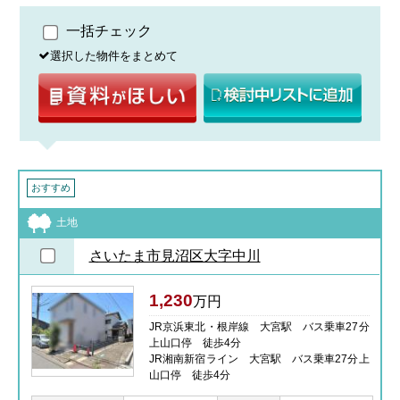
一括チェック
選択した物件をまとめて
おすすめ
土地
さいたま市見沼区大字中川
1,230
万円
JR京浜東北・根岸線 大宮駅 バス乗車27分
上山口停 徒歩4分
JR湘南新宿ライン 大宮駅 バス乗車27分上
山口停 徒歩4分