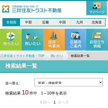
首都圏
中部
近畿
中国
九州
北海道
三井住友トラスト不動産：TOP
買いたい
検索結果一覧
検索結果一覧
並べ替え:
10
検索結果
件中 1～10件を表示
前へ
1
次へ