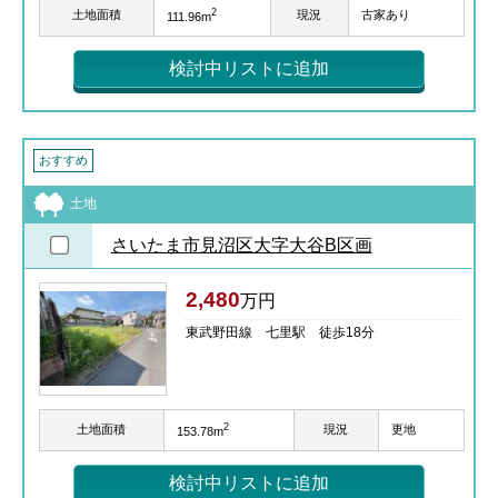
2
土地面積
現況
古家あり
111.96m
検討中リストに追加
おすすめ
土地
さいたま市見沼区大字大谷B区画
2,480
万円
東武野田線 七里駅 徒歩18分
2
土地面積
現況
更地
153.78m
検討中リストに追加