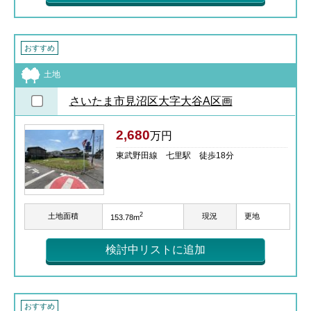
おすすめ
土地
さいたま市見沼区大字大谷A区画
2,680
万円
東武野田線 七里駅 徒歩18分
2
土地面積
現況
更地
153.78m
検討中リストに追加
おすすめ