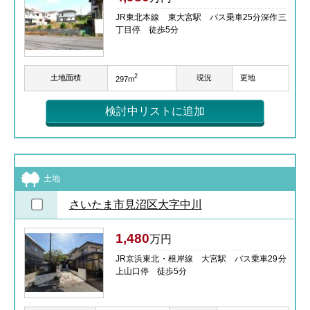
JR東北本線 東大宮駅 バス乗車25分深作三
丁目停 徒歩5分
2
土地面積
現況
更地
297m
検討中リストに追加
土地
さいたま市見沼区大字中川
1,480
万円
JR京浜東北・根岸線 大宮駅 バス乗車29分
上山口停 徒歩5分