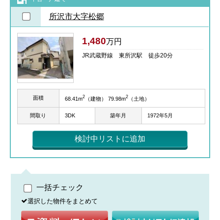
所沢市大字松郷
1,480
万円
JR武蔵野線 東所沢駅 徒歩20分
2
2
面積
68.41m
（建物） 79.98m
（土地）
間取り
3DK
築年月
1972年5月
検討中リストに追加
一括チェック
選択した物件をまとめて