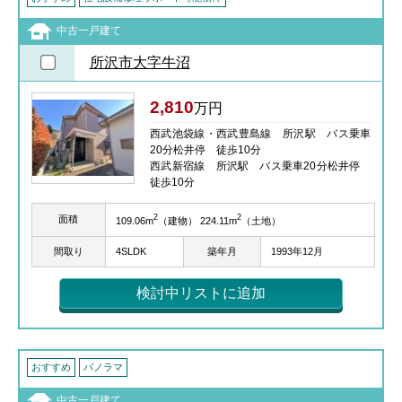
中古一戸建て
所沢市大字牛沼
2,810
万円
西武池袋線・西武豊島線 所沢駅 バス乗車
20分松井停 徒歩10分
西武新宿線 所沢駅 バス乗車20分松井停
徒歩10分
2
2
面積
109.06m
（建物） 224.11m
（土地）
間取り
4SLDK
築年月
1993年12月
検討中リストに追加
おすすめ
パノラマ
中古一戸建て