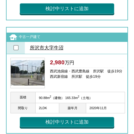
検討中リストに追加
中古一戸建て
所沢市大字牛沼
2,980
万円
西武池袋線・西武豊島線 所沢駅 徒歩19分
西武新宿線 所沢駅 徒歩19分
2
2
面積
90.88m
（建物） 165.33m
（土地）
間取り
2LDK
築年月
2020年11月
検討中リストに追加