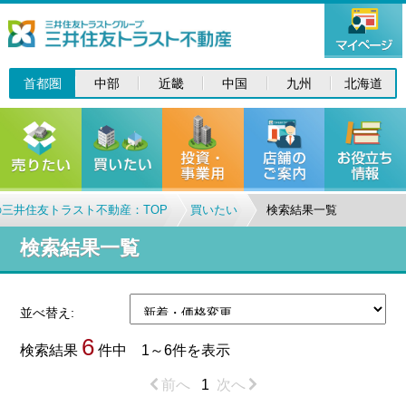
首都圏
中部
近畿
中国
九州
北海道
三井住友トラスト不動産：TOP
買いたい
検索結果一覧
検索結果一覧
並べ替え:
6
検索結果
件中 1～6件を表示
前へ
1
次へ