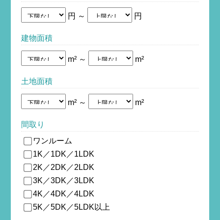
円 ～
円
建物面積
m² ～
m²
土地面積
m² ～
m²
間取り
ワンルーム
1K／1DK／1LDK
2K／2DK／2LDK
3K／3DK／3LDK
4K／4DK／4LDK
5K／5DK／5LDK以上