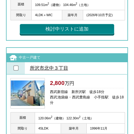
2
2
面積
109.51m
（建物） 104.46m
（土地）
間取り
4LDK＋WIC
築年月
(2026年10月予定)
検討中リストに追加
中古一戸建て
所沢市北中３丁目
2,800
万円
西武新宿線 新所沢駅 徒歩18分
西武池袋線・西武豊島線 小手指駅 徒歩18
分
2
2
面積
120.06m
（建物） 122.30m
（土地）
間取り
4SLDK
築年月
1996年11月