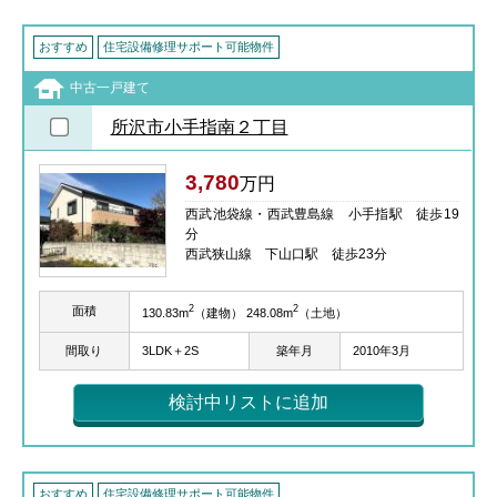
おすすめ
住宅設備修理サポート可能物件
中古一戸建て
所沢市小手指南２丁目
3,780
万円
西武池袋線・西武豊島線 小手指駅 徒歩19
分
西武狭山線 下山口駅 徒歩23分
2
2
面積
130.83m
（建物） 248.08m
（土地）
間取り
3LDK＋2S
築年月
2010年3月
検討中リストに追加
おすすめ
住宅設備修理サポート可能物件