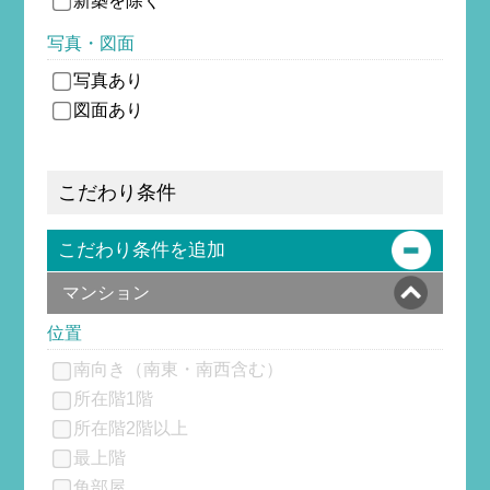
新築を除
く
写真・図面
写真あり
図面あり
こだわり条件
こだわり条件を追加
マンション
位置
南向き（南東・南西含む）
所在階1階
所在階2階以上
最上階
角部屋